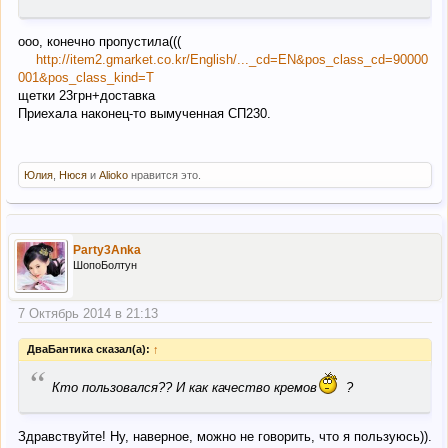
ооо, конечно пропустила(((
http://item2.gmarket.co.kr/English/..._cd=EN&pos_class_cd=90000
001&pos_class_kind=T
щетки 23грн+доставка
Приехала наконец-то вымученная СП230.
Юлия
,
Нюся
и
Alioko
нравится это.
Party3Anka
ШопоБолтун
7 Октябрь 2014 в 21:13
ДваБантика сказал(а):
↑
“
Кто пользовался?? И как качество кремов
?
Здравствуйте! Ну, наверное, можно не говорить, что я пользуюсь)).