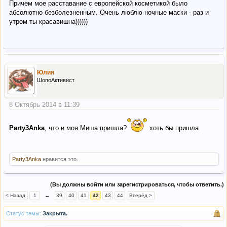
Причем мое расставание с европейской косметикой было
абсолютно безболезненным. Очень люблю ночные маски - раз и
утром ты красавишна))))))
Юлия
ШопоАктивист
8 Октябрь 2014 в 11:39
Party3Anka
, что и моя Миша пришла?
хоть бы пришла
Party3Anka
нравится это.
(Вы должны войти или зарегистрироваться, чтобы ответить.)
< Назад
1
←
39
40
41
42
43
44
Вперёд >
Статус темы:
Закрыта.