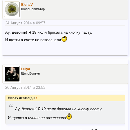
ElenaV
ШопоНавигатор
24 Август 2014 в 09:57
Ау, девочки! Я 19 июля бросала на кнопку пасту.
И щетки в счете не позеленели
Lulya
ШопоБолтун
26 Август 2014 в 23:53
ElenaV сказал(а):
↑
“
Ау, девочки! Я 19 июля бросала на кнопку пасту.
И щетки в счете не позеленели