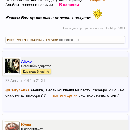
Альбом товаров в наличии
В наличии
Желаем Вам приятных и полезных покупок!
Последнее редактирование:
17 Март 2014
Нюся
,
Алёнча)
,
Марина
и
4 другим
нравится это.
Alioko
Старший модератор
Команда ShopInfo
22 Август 2014 в 21:31
@Party3Anka
Анечка, а есть компания на пасту "серебро"? По чем
она сейчас выходит? И
вот эти щетки
сколько сейчас стоят?
Юлия
ШопоАктивист