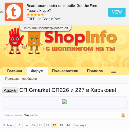
Read forum faster on mobile. Get the Free
Tapatalk app?
VIEW
FREE - on Google Play
Войти или зарегистрироваться
Главная
Форум
Пользователи
Правила
Последние сообщения
Главная
Форум
Наш форум
Архив
СП Gmarket СП226 и 227 в Харькове!
Архив
Статус темы:
Закрыта.
< Назад
1
←
39
40
41
42
43
44
Вперёд >