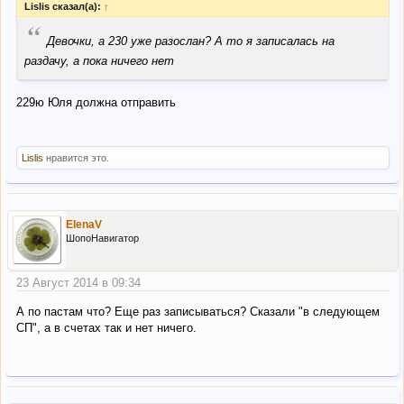
Lislis сказал(а):
↑
“
Девочки, а 230 уже разослан? А то я записалась на
раздачу, а пока ничего нет
229ю Юля должна отправить
Lislis
нравится это.
ElenaV
ШопоНавигатор
23 Август 2014 в 09:34
А по пастам что? Еще раз записываться? Сказали "в следующем
СП", а в счетах так и нет ничего.