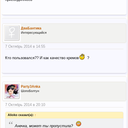
ДваБантика
Интересующийся
7 Октябрь 2014 в 14:55
Кто пользовался?? И как качество кремов
?
Party3Anka
ШопоБолтун
7 Октябрь 2014 в 20:10
Alioko сказал(а):
↑
“
Анечка, может ты пропустила?