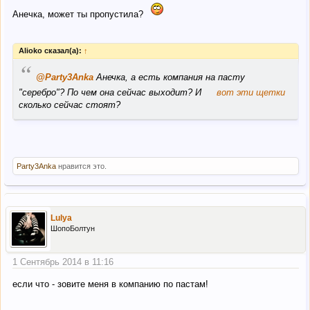
Анечка, может ты пропустила?
Alioko сказал(а):
↑
“
@Party3Anka
Анечка, а есть компания на пасту
"серебро"? По чем она сейчас выходит? И
вот эти щетки
сколько сейчас стоят?
Party3Anka
нравится это.
Lulya
ШопоБолтун
1 Сентябрь 2014 в 11:16
если что - зовите меня в компанию по пастам!