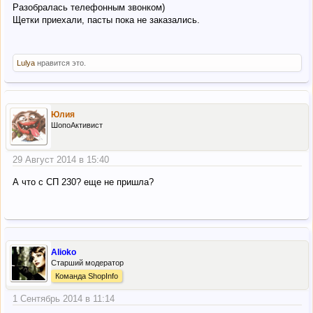
Разобралась телефонным звонком)
Щетки приехали, пасты пока не заказались.
Lulya
нравится это.
Юлия
ШопоАктивист
29 Август 2014 в 15:40
А что с СП 230? еще не пришла?
Alioko
Старший модератор
Команда ShopInfo
1 Сентябрь 2014 в 11:14