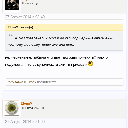
ШопоБолтун
27 Август 2014 в 08:40
ElenaV сказал(а):
↑
“
А они позеленели? Мои в до сих пор черным отмечены,
поэтому не пойму, приехали или нет.
не, черненькие. забыла что цвет должны поменять)) как-то
подумала - что выкупались, значит и приехали
Party3Anka
и
ElenaV
нравится это.
ElenaV
ШопоНавигатор
27 Август 2014 в 21:30