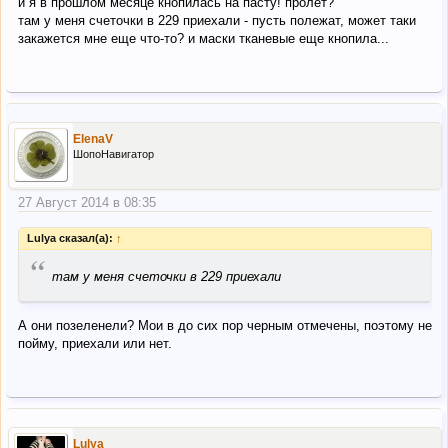
и я в прошлом месяце кнопилась на пасту! пролёт?
там у меня счеточки в 229 приехали - пусть полежат, может таки
закажется мне еще что-то? и маски тканевые еще кнопила...
ElenaV
ШопоНавигатор
27 Август 2014 в 08:35
Lulya сказал(а):
↑
“
там у меня счеточки в 229 приехали
А они позеленели? Мои в до сих пор черным отмечены, поэтому не
пойму, приехали или нет.
Lulya