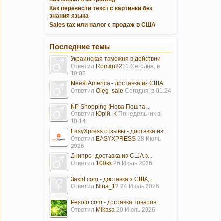
Как перевести текст с картинки без
знания языка
Sales tax или налог с продаж в США
Последние темы
Украинская таможня в действии
Ответил
Roman2211
Сегодня, в
10:05
Meest America - доставка из США
Ответил
Oleg_sale
Сегодня, в 01:24
NP Shopping (Нова Пошта...
Ответил
Юрій_К
Понедельник в
10:14
EasyXpress отзывы - доставка из...
Ответил
EASYXPRESS
28 Июль
2026
Днипро -доставка из США в...
Ответил
100kk
26 Июль 2026
3axid.com - доставка з США,...
Ответил
Nina_12
24 Июль 2026
Pesoto.com - доставка товаров...
Ответил
Mikasa
20 Июль 2026