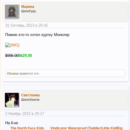
Марина
ШопоГуру
31 Октябрь 2013 в 20:42
Помню кто-то хотел куртку Монклер
$995.00
$629.00
Oksana
нравится это.
Светланка
ШопоЗнаток
2 Ноябрь 2013 в 20:17
На 6-ке
The North Face Kids
Vindicator Waterproof (Toddler/Little Kid/Big