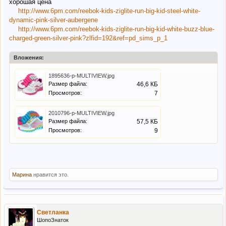
хорошая цена
http://www.6pm.com/reebok-kids-ziglite-run-big-kid-steel-white-
dynamic-pink-silver-aubergene
http://www.6pm.com/reebok-kids-ziglite-run-big-kid-white-buzz-blue-
charged-green-silver-pink?zlfid=192&ref=pd_sims_p_1
Вложения:
1895636-p-MULTIVIEW.jpg
Размер файла:
46,6 КБ
Просмотров:
7
2010796-p-MULTIVIEW.jpg
Размер файла:
57,5 КБ
Просмотров:
9
Марина
нравится это.
Светланка
ШопоЗнаток