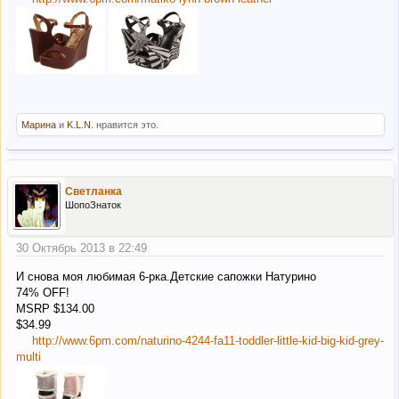
Марина
и
K.L.N.
нравится это.
Светланка
ШопоЗнаток
30 Октябрь 2013 в 22:49
И снова моя любимая 6-рка.Детские сапожки Натурино
74% OFF!
MSRP $134.00
$34.99
http://www.6pm.com/naturino-4244-fa11-toddler-little-kid-big-kid-grey-
multi