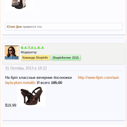
Юлия Дем
нравится это.
N-A-T-A-L-K-A
Модератор
Команда ShopInfo
ShopInformer 2015
31 Октябрь 2013 в 18:22
На 6рm классные вечерние босоножки
http://www.6pm.com/auri-
layla-plum-metallic
И всего
185,00
$19,99