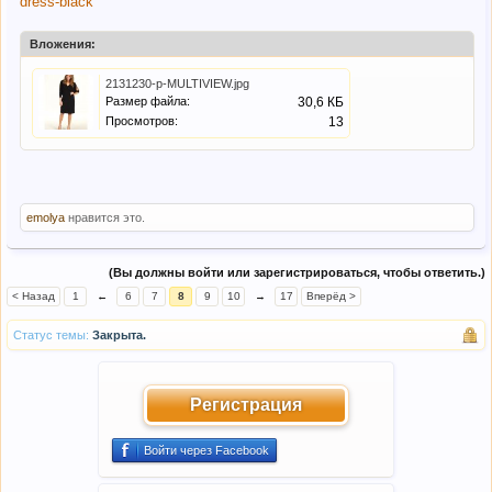
dress-black
Вложения:
2131230-p-MULTIVIEW.jpg
Размер файла:
30,6 КБ
Просмотров:
13
emolya
нравится это.
(Вы должны войти или зарегистрироваться, чтобы ответить.)
< Назад
1
←
6
7
8
9
10
→
17
Вперёд >
Статус темы:
Закрыта.
Регистрация
Войти через Facebook