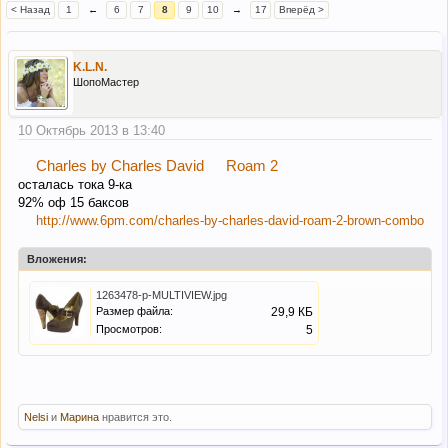
< Назад
1
←
6
7
8
9
10
→
17
Вперёд >
K.L.N.
ШопоМастер
10 Октябрь 2013 в 13:40
Charles by Charles David
Roam 2
осталась тока 9-ка
92% оф 15 баксов
http://www.6pm.com/charles-by-charles-david-roam-2-brown-combo
Вложения:
1263478-p-MULTIVIEW.jpg
Размер файла:
29,9 КБ
Просмотров:
5
Nelsi
и
Марина
нравится это.