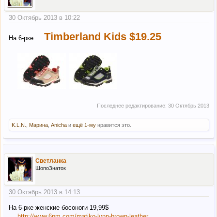
30 Октябрь 2013 в 10:22
Timberland Kids
$19.25
На 6-рке
Последнее редактирование:
30 Октябрь 2013
K.L.N.
,
Марина
,
Anicha
и
ещё 1-му
нравится это.
Светланка
ШопоЗнаток
30 Октябрь 2013 в 14:13
На 6-рке женские босоноги 19,99$
http://www.6pm.com/matiko-lynn-brown-leather