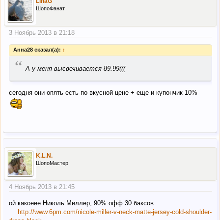
LinaG
ШопоФанат
3 Ноябрь 2013 в 21:18
Анна28 сказал(а):
↑
“
А у меня высвечивается 89.99(((
сегодня они опять есть по вкусной цене + еще и купончик 10%
K.L.N.
ШопоМастер
4 Ноябрь 2013 в 21:45
ой какоеее Николь Миллер, 90% офф 30 баксов
http://www.6pm.com/nicole-miller-v-neck-matte-jersey-cold-shoulder-