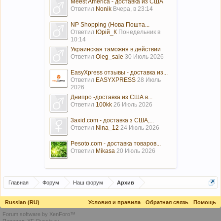
Meest America - доставка из США
Ответил
Nonik
Вчера, в 23:14
NP Shopping (Нова Пошта...
Ответил
Юрій_К
Понедельник в
10:14
Украинская таможня в действии
Ответил
Oleg_sale
30 Июль 2026
EasyXpress отзывы - доставка из...
Ответил
EASYXPRESS
28 Июль
2026
Днипро -доставка из США в...
Ответил
100kk
26 Июль 2026
3axid.com - доставка з США,...
Ответил
Nina_12
24 Июль 2026
Pesoto.com - доставка товаров...
Ответил
Mikasa
20 Июль 2026
Главная
Форум
Наш форум
Архив
Russian (RU)
Условия и правила
Обратная связь
Помощь
Forum software by XenForo™
Перевод:
XF-Russia.ru