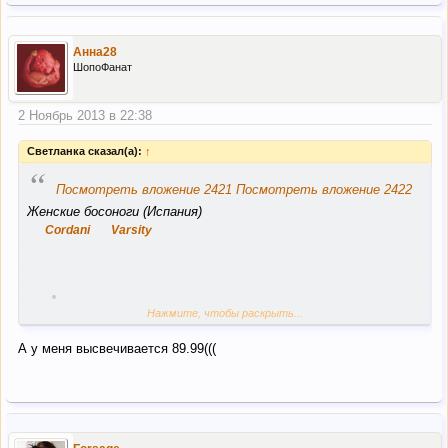
Анна28
ШопоФанат
2 Ноябрь 2013 в 22:38
Светланка сказал(а):
↑
“
Посмотреть вложение 2421
Посмотреть вложение 2422
Женские босоноги (Испания)
Cordani
Varsity
Нажмите, чтобы раскрыть...
90% OFF!
MSRP $225.00
А у меня высвечивается 89.99(((
$21.99