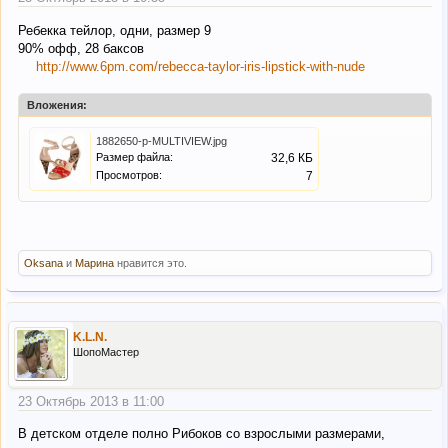
Ребекка тейлор, одни, размер 9
90% офф, 28 баксов
http://www.6pm.com/rebecca-taylor-iris-lipstick-with-nude
Вложения:
1882650-p-MULTIVIEW.jpg
Размер файла:
32,6 КБ
Просмотров:
7
Oksana
и
Марина
нравится это.
K.L.N.
ШопоМастер
23 Октябрь 2013 в 11:00
В детском отделе полно Рибоков со взрослыми размерами,