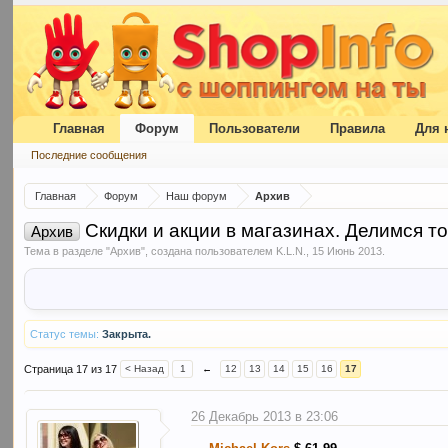
Главная
Форум
Пользователи
Правила
Для 
Последние сообщения
Главная
Форум
Наш форум
Архив
Скидки и акции в магазинах. Делимся т
Архив
Тема в разделе "
Архив
", создана пользователем
K.L.N.
,
15 Июнь 2013
.
Статус темы:
Закрыта.
Страница 17 из 17
< Назад
1
←
12
13
14
15
16
17
26 Декабрь 2013 в 23:06