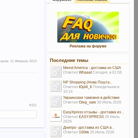
Реклама на форуме
Последние темы
тором:
21 Февраль 2014
Meest America - доставка из США
Ответил
Whaaat
Сегодня, в 01:08
NP Shopping (Нова Пошта...
Ответил
Юрій_К
Понедельник в
10:14
Украинская таможня в действии
Ответил
Oleg_sale
30 Июль 2026
#321
EasyXpress отзывы - доставка из...
Ответил
EASYXPRESS
28 Июль
2026
Днипро -доставка из США в...
Ответил
100kk
26 Июль 2026