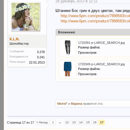
28 Декабрь 2013 в 11:11
Штаники Бос грин в двух цветах, там ря
http://www.6pm.com/product/7899593/co
http://www.6pm.com/product/7899583/col
Вложения:
K.L.N.
1720391-p-LARGE_SEARCH.jpg
ШопоМастер
Размер файла:
Сообщения:
3.278
Просмотров:
Благодарности:
3.241
Регистрация:
22.01.2013
1720349-p-LARGE_SEARCH.jpg
Размер файла:
Просмотров:
Mishel"
и
Марина
нравится это.
Страница 17 из 17
< Назад
1
←
12
13
14
15
16
17