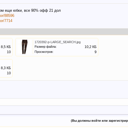
дом еще юбки, все 90% офф 21 дол
lor/88596
or/7714
1720392-p-LARGE_SEARCH.jpg
8,5 КБ
Размер файла:
10,2 КБ
10
Просмотров:
9
8,3 КБ
10
(Вы должны войти или зарегистриро