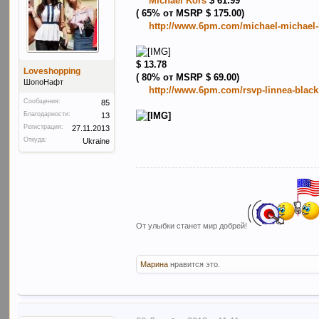
Michael Kors
$ 61.99
(
65% от
MSRP $ 175.00)
http://www.6pm.com/michael-michael-ko
$ 13.78
Loveshopping
(
80% от
MSRP $ 69.00)
ШопоНафт
http://www.6pm.com/rsvp-linnea-black
Сообщения:
85
Благодарности:
13
Регистрация:
27.11.2013
Откуда:
Ukraine
От улыбки станет мир добрей!
Марина
нравится это.