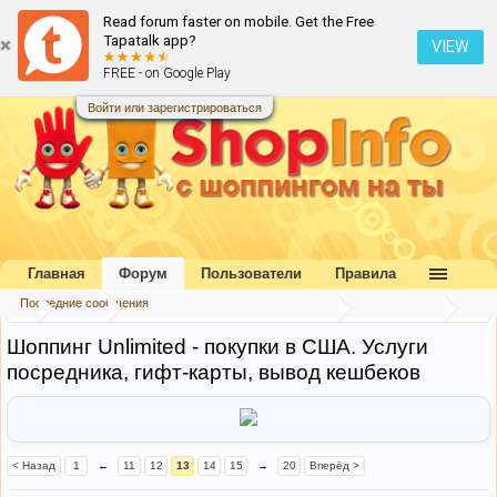
Read forum faster on mobile. Get the Free
Tapatalk app?
VIEW
FREE - on Google Play
Войти или зарегистрироваться
Главная
Форум
Пользователи
Правила
Последние сообщения
...
Форум
Посредники и совместные покупки
Посредники
Шоппинг Unlimited - покупки в США. Услуги
посредника, гифт-карты, вывод кешбеков
< Назад
1
←
11
12
13
14
15
→
20
Вперёд >