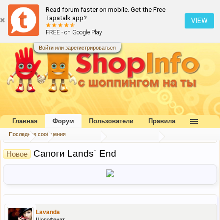
Read forum faster on mobile. Get the Free
Tapatalk app?
VIEW
FREE - on Google Play
Войти или зарегистрироваться
Главная
Форум
Пользователи
Правила
Последние сообщения
Форум
...
Торговый центр
Женский раздел
Сапоги Lands´ End
Новое
Lavanda
ШопоФанат