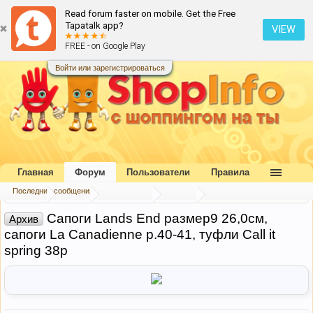
Read forum faster on mobile. Get the Free
Tapatalk app?
VIEW
FREE - on Google Play
Войти или зарегистрироваться
Главная
Форум
Пользователи
Правила
Последние сообщения
Главная
Форум
Наш форум
Архив
Сапоги Lands End размер9 26,0см,
Архив
сапоги La Canadienne р.40-41, туфли Сall it
spring 38р