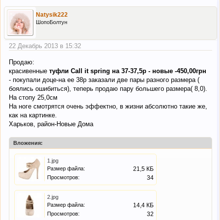
Natysik222
ШопоБолтун
22 Декабрь 2013 в 15:32
Продаю:
красивенные
туфли Сall it spring на 37-37,5р - новые -450,00грн
- покупали доце-на ее 38р заказали две пары разного размера (
боялись ошибиться), теперь продаю пару большего размера( 8,0).
На стопу 25,0см
На ноге смотрятся очень эффектно, в жизни абсолютно такие же,
как на картинке.
Харьков, район-Новые Дома
Вложения:
1.jpg
Размер файла:
21,5 КБ
Просмотров:
34
2.jpg
Размер файла:
14,4 КБ
Просмотров:
32