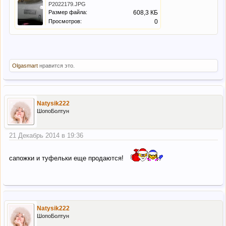
P2022179.JPG
Размер файла:
608,3 КБ
Просмотров:
0
Olgasmart
нравится это.
Natysik222
ШопоБолтун
21 Декабрь 2014 в 19:36
сапожки и туфельки еще продаются!
Natysik222
ШопоБолтун