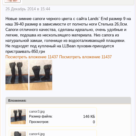
26 Декабрь 2014 в 15:44
Новые зимние сапоги черного цвета с сайта Lands’ End размер 9 на
наш 39-40 размер в зависимости от полноты ноги Стелька 26,0см.
Сапоги отличного качества, сделаны идеально, очень удобные и
легкие, подошва из нескользящего материала. Низ сапога из
натуральной замши, голенище из водооталкивающей плащевки.
Не подходят под купленый на LLBean пуховик-приходится
пристраивать-850,грн
Посмотреть вложение 11437
Посмотреть вложение 11437
Вложения:
сапог3.jpg
Размер файла:
146 КБ
Просмотров:
0
сапог4.jpg