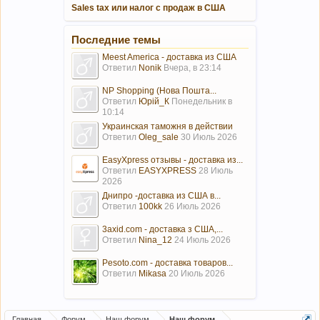
Sales tax или налог с продаж в США
Последние темы
Meest America - доставка из США
Ответил
Nonik
Вчера, в 23:14
NP Shopping (Нова Пошта...
Ответил
Юрій_К
Понедельник в
10:14
Украинская таможня в действии
Ответил
Oleg_sale
30 Июль 2026
EasyXpress отзывы - доставка из...
Ответил
EASYXPRESS
28 Июль
2026
Днипро -доставка из США в...
Ответил
100kk
26 Июль 2026
3axid.com - доставка з США,...
Ответил
Nina_12
24 Июль 2026
Pesoto.com - доставка товаров...
Ответил
Mikasa
20 Июль 2026
Главная
Форум
Наш форум
Наш форум