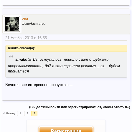
Vira
ШопоНавигатор
21 Ноябрь 2013 в 16:55
Klinika сказал(а):
↑
“
smakota
, Вы оступились, пришли сайт с шубками
прорекламировать, да? а это скрытая реклама....эх....будем
прощаться
Вечно я все интересное пропускаю....
(Вы должны войти или зарегистрироваться, чтобы ответить.)
< Назад
1
2
3
Регистрация