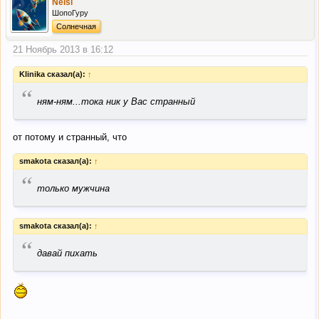
Nelsi
ШопоГуру
Солнечная
21 Ноябрь 2013 в 16:12
Klinika сказал(а):
↑
“
ням-ням...тока ник у Вас странный
от потому и странный, что
smakota сказал(а):
↑
“
только мужчина
smakota сказал(а):
↑
“
давай пихать