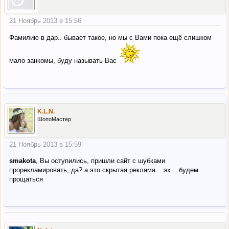
21 Ноябрь 2013 в 15:56
Фамилию в дар.. бывает такое, но мы с Вами пока ещё слишком
мало занкомы, буду называть Вас
K.L.N.
ШопоМастер
21 Ноябрь 2013 в 15:59
smakota
, Вы оступились, пришли сайт с шубками
прорекламировать, да? а это скрытая реклама....эх....будем
прощаться