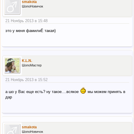
smakota
ШопоНовичок
21 Ноябрь 2013 в 15:48
это у меня фамилиЁ такая)
K.L.N.
ШопоМастер
21 Ноябрь 2013 в 15:52
а шо у Вас еще есть? ну такое....всякое
мы можем принять в
дар
smakota
ШопоНовичок