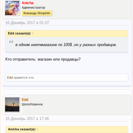
Anicha
Администратор
Команда ShopInfo
16 Декабрь 2017 в 01:07
Edd сказал(а):
↑
“
в одном инетмагазине по 100$ ,но у разных продавцов.
Кто отправитель: магазин или продавцы?
Edd
нравится это.
Edd
ШопоНовичок
16 Декабрь 2017 в 17:46
Anicha сказал(а):
↑