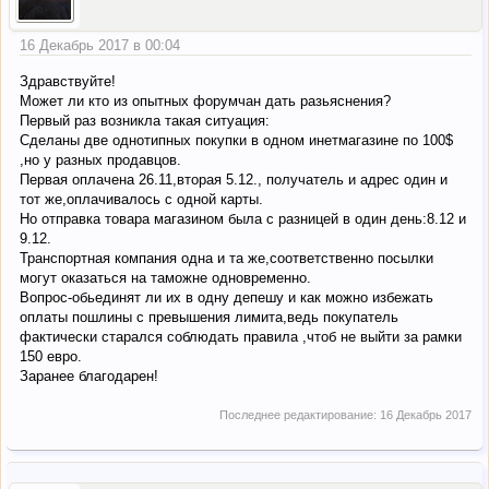
16 Декабрь 2017 в 00:04
Здравствуйте!
Может ли кто из опытных форумчан дать разьяснения?
Первый раз возникла такая ситуация:
Сделаны две однотипных покупки в одном инетмагазине по 100$
,но у разных продавцов.
Первая оплачена 26.11,вторая 5.12., получатель и адрес один и
тот же,оплачивалось с одной карты.
Но отправка товара магазином была с разницей в один день:8.12 и
9.12.
Транспортная компания одна и та же,соответственно посылки
могут оказаться на таможне одновременно.
Вопрос-обьединят ли их в одну депешу и как можно избежать
оплаты пошлины с превышения лимита,ведь покупатель
фактически старался соблюдать правила ,чтоб не выйти за рамки
150 евро.
Заранее благодарен!
Последнее редактирование:
16 Декабрь 2017