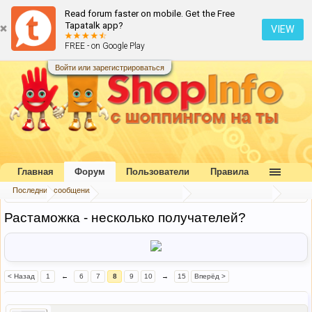
Read forum faster on mobile. Get the Free
Tapatalk app?
VIEW
FREE - on Google Play
Войти или зарегистрироваться
Главная
Форум
Пользователи
Правила
Последние сообщения
Главная
Форум
Букварь шопоголика
Таможня Украины
Растаможка - несколько получателей?
< Назад
1
←
6
7
8
9
10
→
15
Вперёд >