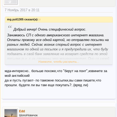
7 Ноябрь 2017 в 20:11
mg.yuli1305 сказал(а):
↑
“
Добрый вечер! Очень специфический вопрос.
Занимаюсь СП с одного американского интернет магазина.
Оплаты провожу все одной картой, но отправляю посылки на
разных людей. Сейчас возник спорный вопрос с интернет
магазином по одной из посылок и я предупредила их, что буду
подавать в свой банк заявление на возврат средств по этой
посылке т.к. с их стороны это мошенничество. Они со своей
Нажмите, чтобы раскрыть...
стороны начали угрожать, что передадут всю информацию
по моим покупкам в Украину - мол это черный экспорт и вы
мда-интересно.. больше похоже,что "берут на понт",извините за
заплатите налоги по полной программе. Подскажите, это
мой английский
вообще реально? Я все посылки давно получила, они все
да и пусть пугают- по таможне посылки,вы сами пишете,что
прошли таможню и не превышали 150 евро в день.
прошли. будете ли вы там еще покупать?..(вряд ли)
Edd
ШопоНовичок