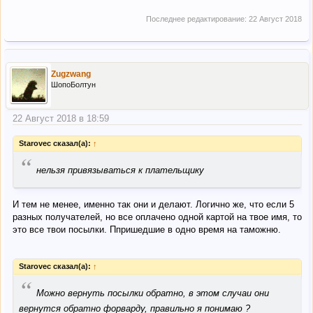
Последнее редактирование:
22 Август 2018
Zugzwang
ШопоБолтун
22 Август 2018 в 18:59
Starovec сказал(а):
↑
“
нельзя привязываться к плательщику
И тем не менее, именно так они и делают. Логично же, что если 5
разных получателей, но все оплачено одной картой на твое имя, то
это все твои посылки. Ппришедшие в одно время на таможню.
Starovec сказал(а):
↑
“
Можно вернуть посылки обратно, в этом случаи они
вернутся обратно форварду, правильно я понимаю ?