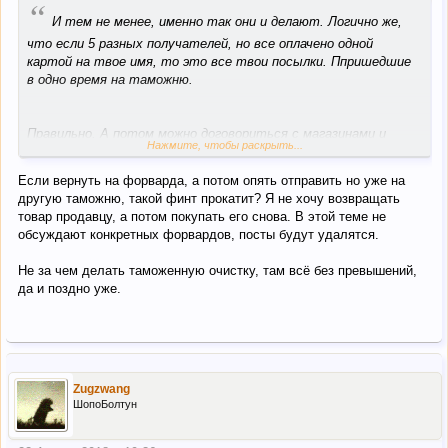
“
И тем не менее, именно так они и делают. Логично же,
что если 5 разных получателей, но все оплачено одной
картой на твое имя, то это все твои посылки. Ппришедшие
в одно время на таможню.
Правильно. А потом можно договориться с магазинами и
Нажмите, чтобы раскрыть...
сделать возврат. Если лейблы на возврат предоставит
магазин-возврат будет бесплатным. Если их будет делать
Если вернуть на форварда, а потом опять отправить но уже на
форвард-заплатишь за них ты.
другую таможню, такой финт прокатит? Я не хочу возвращать
товар продавцу, а потом покупать его снова. В этой теме не
Если совсем не хочешь платить-оформляй полный возврат и
обсуждают конкретных форвардов, посты будут удалятся.
покупай заново, но уже по уму.
Не за чем делать таможенную очистку, там всё без превышений,
Что за форвард хоть? Он сам помочь не предлагает? С
да и поздно уже.
таможенной очисткой?
Zugzwang
ШопоБолтун