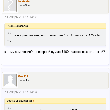
bestrafer
ШопоФанат
7 Ноябрь 2017 в 14:33
Rus111 сказал(а):
↑
“
да.но учитываем, что лимит не 150 долларов, а 176 где-
то
к чему замечание? о неверной сумме $100 таможенных платежей?
Rus111
ШопоНафт
7 Ноябрь 2017 в 14:34
bestrafer сказал(а):
↑
“