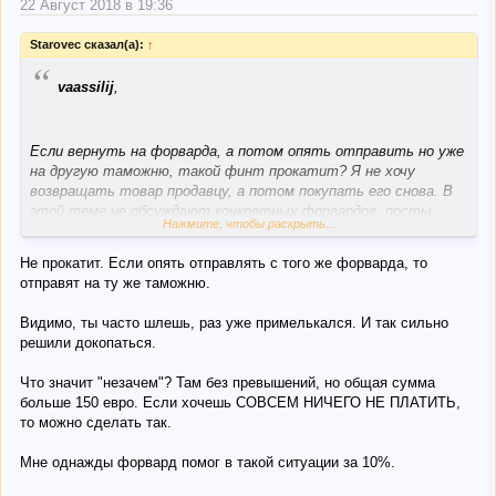
22 Август 2018 в 19:36
Starovec сказал(а):
↑
“
vaassilij
,
Если вернуть на форварда, а потом опять отправить но уже
на другую таможню, такой финт прокатит? Я не хочу
возвращать товар продавцу, а потом покупать его снова. В
этой теме не обсуждают конкретных форвардов, посты
Нажмите, чтобы раскрыть...
будут удалятся.
Не прокатит. Если опять отправлять с того же форварда, то
Не за чем делать таможенную очистку, там всё без
отправят на ту же таможню.
превышений, да и поздно уже.
Видимо, ты часто шлешь, раз уже примелькался. И так сильно
решили докопаться.
Что значит "незачем"? Там без превышений, но общая сумма
больше 150 евро. Если хочешь СОВСЕМ НИЧЕГО НЕ ПЛАТИТЬ,
то можно сделать так.
Мне однажды форвард помог в такой ситуации за 10%.