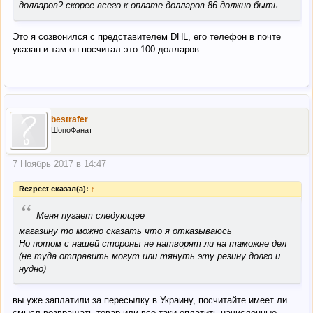
долларов? скорее всего к оплате долларов 86 должно быть
Это я созвонился с представителем DHL, его телефон в почте
указан и там он посчитал это 100 долларов
bestrafer
ШопоФанат
7 Ноябрь 2017 в 14:47
Rezpect сказал(а):
↑
“
Меня пугает следующее
магазину то можно сказать что я отказываюсь
Но потом с нашей стороны не натворят ли на таможне дел
(не туда отправить могут или тянуть эту резину долго и
нудно)
вы уже заплатили за пересылку в Украину, посчитайте имеет ли
смысл возвращать товар или все-таки оплатить начисленные