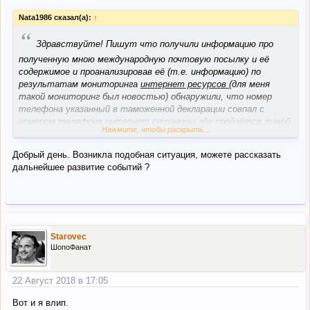
Nata1986 сказал(а):
↑
“
Здравствуйте! Пишут что получили информацию про
полученную мною международную почтовую посылку и её
содержимое и проанализировав её (т.е. информацию) по
результатам мониторинга
интернет ресурсов (
для меня
такой мониторинг был новостью) обнаружили, что номер
телефона указанный в таможенной декларации совпал с
номером телефона интернет страницы где продаётся такой
Нажмите, чтобы раскрыть...
же товар как в этой посылке, и по полной теперь предоставь
им объяснение законности деятельности и т.д. А посылок
Добрый день. Возникла подобная ситуация, можете рассказать
было три, на меня, мужа и маму, одна фамилия, такие
дальнейшее развитие событий ?
запросы получили все. Теперь жалею, что не заплатила мито
за перелимит, который мне таможня хотела навязать при
объединении этих посылок. А так теперь имею ещё больше
проблем(
Starovec
ШопоФанат
22 Август 2018 в 17:05
Вот и я влип.