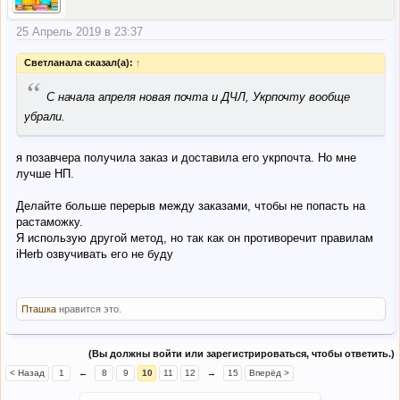
25 Апрель 2019 в 23:37
Светланала сказал(а):
↑
“
С начала апреля новая почта и ДЧЛ, Укрпочту вообще
убрали.
я позавчера получила заказ и доставила его укрпочта. Но мне
лучше НП.
Делайте больше перерыв между заказами, чтобы не попасть на
растаможку.
Я использую другой метод, но так как он противоречит правилам
iHerb озвучивать его не буду
Пташка
нравится это.
(Вы должны войти или зарегистрироваться, чтобы ответить.)
< Назад
1
←
8
9
10
11
12
→
15
Вперёд >