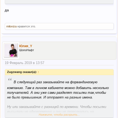
да
miloviza
нравится это.
Юлия_Y
ШопоНафт
19 Февраль 2019 в 13:57
Zugzwang сказал(а):
↑
“
В следующий раз заказывайте на форвандинговую
компанию. Там в личном кабинете можно добавить несколько
получателей. А они уже сами разделят посылки так,чтобы
не было превышения. И отправят на разные имена.
Ну или заказывайте с разницей по времени. Чтобы посылки
высылали не одновременно и они не пересекались на
Нажмите, чтобы раскрыть...
таможне.