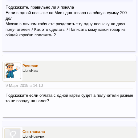
Подскажите, правильно ли я поняла
С разных карт это идеальный вариант. Но это гемморой
Если в одной посылке на Мист два товара на общую сумму 200
дол
Можно в личном кабинете разделить эту одну посылку на двух
получателей ? Как это сделать ? Написать кому какой товар из
общей коробки положить ?
Postman
ШопоНафт
9 Март 2019 в 14:10
Подскажите если оплата с одной карты будет а получатели разные
то не попаду на налог?
Светланала
ШопоНовичок