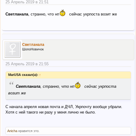
25 Апрель 2019 в 21:51
Светланала
, странно, что нп
сейчас укрпоста возит же
Светланала
ШопоНовичок
25 Апрель 2019 в 21:55
MarUSA сказал(а):
↑
“
Светланала
, странно, что нп
сейчас укрпоста
возит же
С начала апреля новая почта и ДЧЛ, Укрпочту вообще убрали.
Хотя с ней такого ни разу у меня лично не было.
Anicha
нравится это.