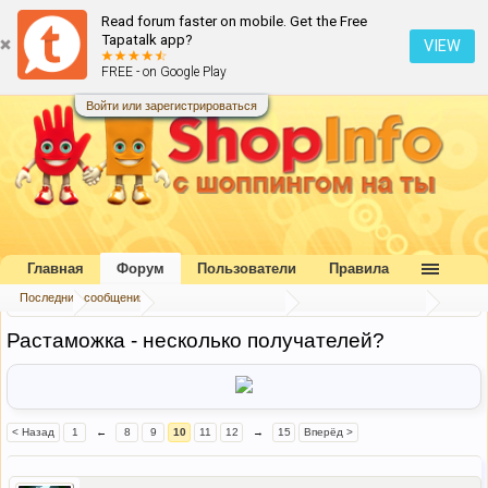
Read forum faster on mobile. Get the Free
Tapatalk app?
VIEW
FREE - on Google Play
Войти или зарегистрироваться
Главная
Форум
Пользователи
Правила
Последние сообщения
Главная
Форум
Букварь шопоголика
Таможня Украины
Растаможка - несколько получателей?
< Назад
1
←
8
9
10
11
12
→
15
Вперёд >