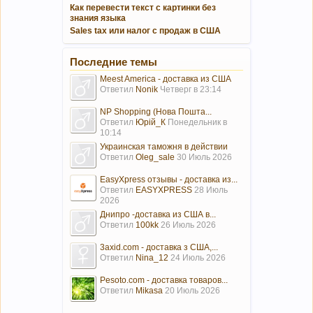
Как перевести текст с картинки без
знания языка
Sales tax или налог с продаж в США
Последние темы
Meest America - доставка из США
Ответил
Nonik
Четверг в 23:14
NP Shopping (Нова Пошта...
Ответил
Юрій_К
Понедельник в
10:14
Украинская таможня в действии
Ответил
Oleg_sale
30 Июль 2026
EasyXpress отзывы - доставка из...
Ответил
EASYXPRESS
28 Июль
2026
Днипро -доставка из США в...
Ответил
100kk
26 Июль 2026
3axid.com - доставка з США,...
Ответил
Nina_12
24 Июль 2026
Pesoto.com - доставка товаров...
Ответил
Mikasa
20 Июль 2026