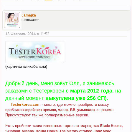
Jamajka
ШопоФанат
13 Февраль 2014 в 11:52
(картинка кликабельна)
Добрый день, меня зовут Оля, я занимаюсь
заказами с Тестеркореи
с марта 2012 года
, на
данный момент
выкуплена уже 256 СП)
.
Testerkorea.com
- место, где можно приобрести массу
и прочего.
пробников корейских кремов, масок, ВВ, умывалок
Присутствуют так же полноразмерные версии.
Есть пробники таких известных торговых марок, как
Etude House,
Skinfood, Missha, Holika Holika, The history of whoo, Tony Moly,