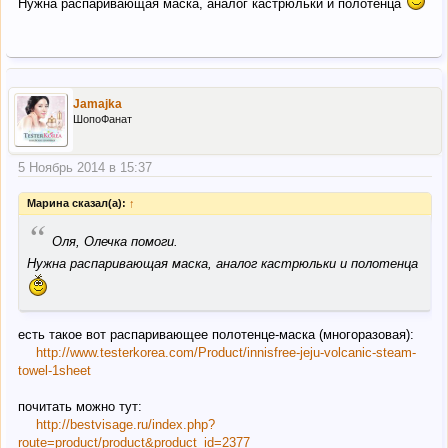
Нужна распаривающая маска, аналог кастрюльки и полотенца
Jamajka
ШопоФанат
5 Ноябрь 2014 в 15:37
Марина сказал(а):
↑
“
Оля, Олечка помоги.
Нужна распаривающая маска, аналог кастрюльки и полотенца
есть такое вот распаривающее полотенце-маска (многоразовая):
http://www.testerkorea.com/Product/innisfree-jeju-volcanic-steam-
towel-1sheet
почитать можно тут:
http://bestvisage.ru/index.php?
route=product/product&product_id=2377