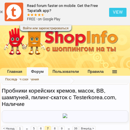
Read forum faster on mobile. Get the Free
Tapatalk app?
VIEW
FREE - on Google Play
Войти или зарегистрироваться
Главная
Форум
Пользователи
Правила
Последние сообщения
Форум
...
Совместные покупки
Пробники корейских кремов, масок, ВВ,
шампуней, пилинг-скаток с Testerkorea.com,
Наличие
< Назад
1
←
5
6
7
8
9
→
36
Вперёд >