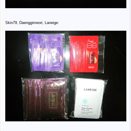
Skin79, Daenggimeori, Laneige: