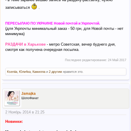
записываться
.
ПЕРЕСЫЛАЮ ПО УКРАИНЕ Новой почтой и Укрпочтой.
(для Укрпочты минимальный заказ - 50 грн, для Новой почты - нет
минимума)
РАЗДАЧИ в Харькове
- метро Советская, вечер буднего дня,
смотря как получена очередная посылка.
Последнее редактирование:
24 Май 2017
Kseniia
,
Юли4ка
,
Камилла
и
2 другим
нравится это.
Jamajka
ШопоФанат
2 Ноябрь 2014 в 21:25
Новинки: