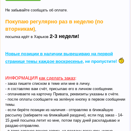
Не забывайте сообщать об оплате.
Покупаю регулярно раз в неделю (по
вторникам)
,
2-3 недели!
посылка идёт в Харьков
Новые позиции в наличии вывешиваю на первой
странице темы каждое воскресенье
, не пропустите!
ИНФОРМАЦИЯ
как сделать заказ
:
- заказ пишете списком в теме или мне в личку.
- я составляю вам счёт, присылаю его в личном сообщении.
- оплачиваете на карточку Привата, реквизиты указаны в счёте.
- после оплаты сообщаете на зелёную кнопку в первом сообщении
темы.
- если берёте позиции из наличия - отправляю в ближайшую
рассылку (забираете на ближайшей раздаче), если под заказ - 14-
15 дней посылка летит ко мне, потом пару дней раскладываю и
раздаю-отправляю.
- в теме заранее вешаю запись на раздачу-рассылку, нужно