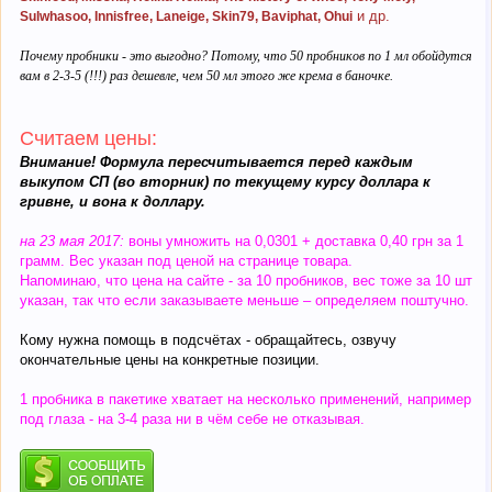
и др.
Sulwhasoo, Innisfree, Laneige, Skin79, Baviphat, Ohui
Почему пробники - это выгодно? Потому, что 50 пробников по 1 мл обойдутся
вам в 2-3-5 (!!!) раз дешевле, чем 50 мл этого же крема в баночке.
Cчитаем цены:
Внимание! Формула пересчитывается перед каждым
выкупом СП (во вторник) по текущему курсу доллара к
гривне, и вона к доллару.
на 23 мая
2017:
воны умножить на 0,0301 + доставка 0,40 грн за 1
грамм. Вес указан под ценой на странице товара.
Напоминаю, что цена на сайте - за 10 пробников, вес тоже за 10 шт
указан, так что если заказываете меньше – определяем поштучно.
Кому нужна помощь в подсчётах - обращайтесь, озвучу
окончательные цены на конкретные позиции.
1 пробника в пакетике хватает на несколько применений, например
под глаза - на 3-4 раза ни в чём себе не отказывая.