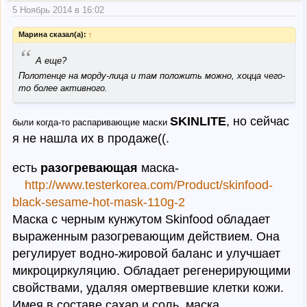
5 Ноябрь 2014 в 16:02
Марина сказал(а):
↑
“
А еще?
Полотенце на морду-лица и там положить можно, хоцца чего-
то более активного.
SKINLITE
, но сейчас
были когда-то распаривающие маски
я не нашла их в продаже((.
есть
разогревающая
маска-
http://www.testerkorea.com/Product/skinfood-
black-sesame-hot-mask-110g-2
Маска с черным кунжутом Skinfood обладает
выраженным разогревающим действием. Она
регулирует водно-жировой баланс и улучшает
микроциркуляцию. Обладает регенерирующими
свойствами, удаляя омертвевшие клетки кожи.
Имея в составе сахар и соль, маска