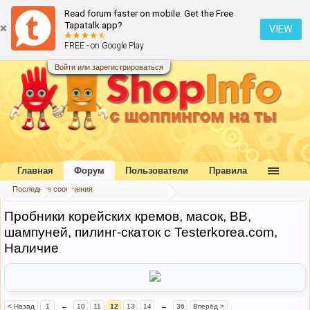
Read forum faster on mobile. Get the Free
Tapatalk app?
VIEW
FREE - on Google Play
Войти или зарегистрироваться
Главная
Форум
Пользователи
Правила
Последние сообщения
Форум
...
Совместные покупки
Пробники корейских кремов, масок, ВВ,
шампуней, пилинг-скаток с Testerkorea.com,
Наличие
< Назад
1
←
10
11
12
13
14
→
36
Вперёд >