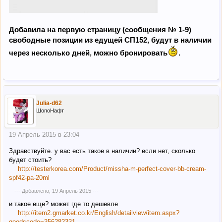
Добавила на первую страницу (сообщения № 1-9)
свободные позиции из едущей СП152, будут в наличии
через несколько дней, можно бронировать
.
Julia-d62
ШопоНафт
19 Апрель 2015 в 23:04
Здравствуйте. у вас есть такое в наличии? если нет, сколько
будет стоить?
http://testerkorea.com/Product/missha-m-perfect-cover-bb-cream-
spf42-pa-20ml
--- Добавлено,
19 Апрель 2015
---
и такое еще? может где то дешевле
http://item2.gmarket.co.kr/English/detailview/item.aspx?
goodscode=356282331