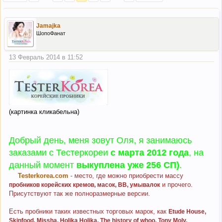
Jamajka
ШопоФанат
13 Февраль 2014 в 11:52
(картинка кликабельна)
Добрый день, меня зовут Оля, я занимаюсь
заказами с Тестеркореи
с марта 2012 года
, на
данный момент
выкуплена уже 256 СП)
.
Testerkorea.com
- место, где можно приобрести массу
и прочего.
пробников корейских кремов, масок, ВВ, умывалок
Присутствуют так же полноразмерные версии.
Есть пробники таких известных торговых марок, как
Etude House,
Skinfood, Missha, Holika Holika, The history of whoo, Tony Moly,