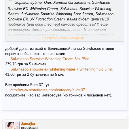
“
Здравствуйте, Оля. Хотела бы заказать Sulwhasoo
Snowise EX Whitening Cream, Sulwhasoo Snowise Whitening
Serum, Sulwhasoo Snowise Whitening Spot Serum, Sulwhasoo
Snowise EX UV Protection Cream. Какая будет цена за 10
пробников (или один тестер) каждого средства? И ещё
интересует Sum:37 увлажняющая линия. В интернет-
магазинах не вижу тоника и лосьона, может, они только в
Нажмите, чтобы раскрыть...
полноценных версиях продаются.
добрый день, из всей отбеливающей линии Sulwhasoo в мини-
версиях сейчас есть только такие:
Sulwhasoo Snowise Whitening Cream 5ml *5ea
379,75 грн за 5 баночек.
Sulwhasoo snowise ex whitening water + whitening fluid 5 ml.
41,60 грн за 2 бутылочки по 5 мл.
Все пробники Sum:37 тут:
http://www.testerkorea.com/category/sum-37
посмотрите, что вас интересует (но тоников и лосьонов нет).
Jamajka
ШопоФанат