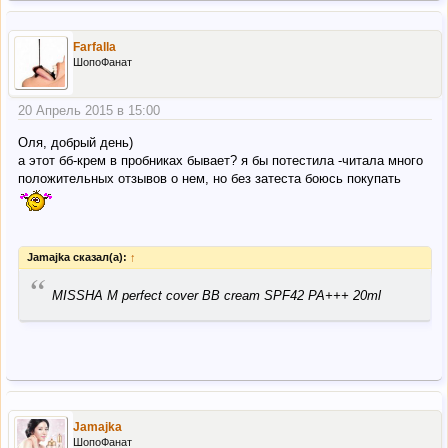
Farfalla
ШопоФанат
20 Апрель 2015 в 15:00
Оля, добрый день)
а этот бб-крем в пробниках бывает? я бы потестила -читала много
положительных отзывов о нем, но без затеста боюсь покупать
Jamajka сказал(а):
↑
“
MISSHA M perfect cover BB cream SPF42 PA+++ 20ml
Jamajka
ШопоФанат