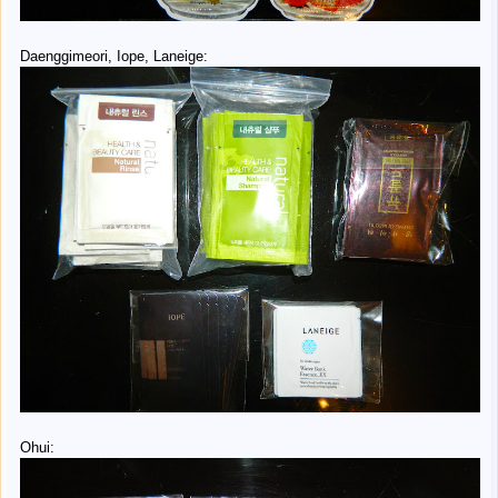
Daenggimeori, Iope, Laneige:
Ohui: