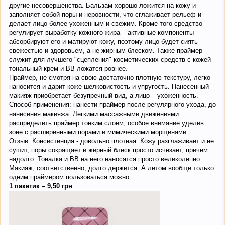
другие несовершенства. Бальзам хорошо ложится на кожу и
заполняет собой поры и неровности, что сглаживает рельеф и
делает лицо более ухоженным и свежим. Кроме того средство
регулирует выработку кожного жира – активные компоненты
абсорбируют его и матируют кожу, поэтому лицо будет сиять
свежестью и здоровьем, а не жирным блеском. Также праймер
служит для лучшего "сцепления" косметических средств с кожей –
тональный крем и ВВ ложатся ровнее.
Праймер, не смотря на свою достаточно плотную текстуру, легко
наносится и дарит коже шелковистость и упругость. Нанесенный
макияж приобретает безупречный вид, а лицо – ухоженность.
Способ применения: нанести праймер после регулярного ухода, до
нанесения макияжа. Легкими массажными движениями
распределить праймер тонким слоем, особое внимание уделив
зоне с расширенными порами и мимическими морщинами.
Отзыв: Консистенция - довольно плотная. Кожу разглаживает и не
сушит, поры сокращает и жирный блеск просто исчезает, причем
надолго. Тоналка и ВВ на него наносятся просто великолепно.
Макияж, соответственно, долго держится. А летом вообще только
одним праймером пользоваться можно.
1 пакетик – 9,50 грн