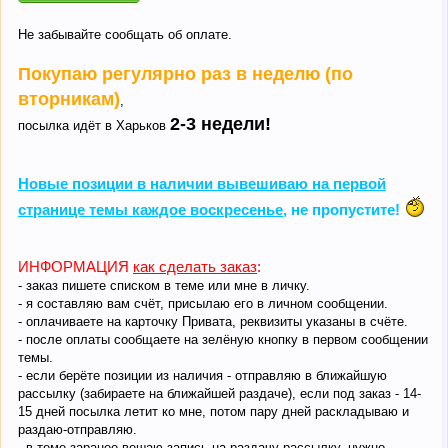
Не забывайте сообщать об оплате.
Покупаю регулярно раз в неделю (по
вторникам)
,
2-3 недели!
посылка идёт в Харьков
Новые позиции в наличии вывешиваю на первой
странице темы каждое воскресенье
, не пропустите!
ИНФОРМАЦИЯ
как сделать заказ
:
- заказ пишете списком в теме или мне в личку.
- я составляю вам счёт, присылаю его в личном сообщении.
- оплачиваете на карточку Привата, реквизиты указаны в счёте.
- после оплаты сообщаете на зелёную кнопку в первом сообщении
темы.
- если берёте позиции из наличия - отправляю в ближайшую
рассылку (забираете на ближайшей раздаче), если под заказ - 14-
15 дней посылка летит ко мне, потом пару дней раскладываю и
раздаю-отправляю.
- в теме заранее вешаю запись на раздачу-рассылку, нужно