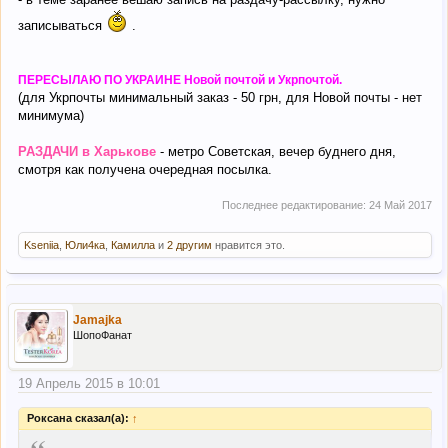
записываться
.
ПЕРЕСЫЛАЮ ПО УКРАИНЕ Новой почтой и Укрпочтой.
(для Укрпочты минимальный заказ - 50 грн, для Новой почты - нет
минимума)
РАЗДАЧИ в Харькове
- метро Советская, вечер буднего дня,
смотря как получена очередная посылка.
Последнее редактирование:
24 Май 2017
Kseniia
,
Юли4ка
,
Камилла
и
2 другим
нравится это.
Jamajka
ШопоФанат
19 Апрель 2015 в 10:01
Роксана сказал(а):
↑