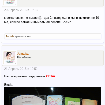
20 Апрель 2015 в 15:13
к сожалению, не бывает((. года 2 назад был в мини-тюбиках по 10
мл, сейчас самая минимальная версия - 20 мл.
Farfalla
нравится это.
Jamajka
ШопоФанат
21 Апрель 2015 в 10:52
Рассматриваем содержимое
СП147
:
Etude: