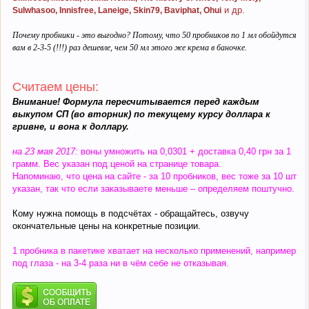
и др.
Sulwhasoo, Innisfree, Laneige, Skin79, Baviphat, Ohui
Почему пробники - это выгодно? Потому, что 50 пробников по 1 мл обойдутся
вам в 2-3-5 (!!!) раз дешевле, чем 50 мл этого же крема в баночке.
Cчитаем цены:
Внимание! Формула пересчитывается перед каждым
выкупом СП (во вторник) по текущему курсу доллара к
гривне, и вона к доллару.
на 23 мая
2017:
воны умножить на 0,0301 + доставка 0,40 грн за 1
грамм. Вес указан под ценой на странице товара.
Напоминаю, что цена на сайте - за 10 пробников, вес тоже за 10 шт
указан, так что если заказываете меньше – определяем поштучно.
Кому нужна помощь в подсчётах - обращайтесь, озвучу
окончательные цены на конкретные позиции.
1 пробника в пакетике хватает на несколько применений, например
под глаза - на 3-4 раза ни в чём себе не отказывая.