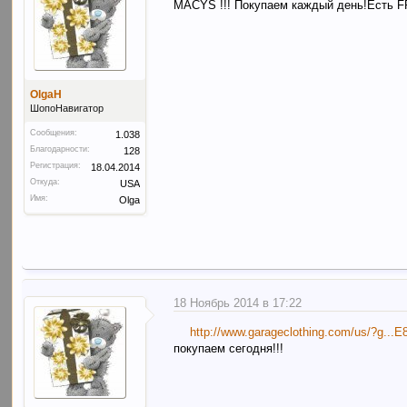
MACYS !!! Покупаем каждый день!Есть 
OlgaH
ШопоНавигатор
Сообщения:
1.038
Благодарности:
128
Регистрация:
18.04.2014
Откуда:
USA
Имя:
Olga
18 Ноябрь 2014 в 17:22
http://www.garageclothing.com/us/
покупаем сегодня!!!