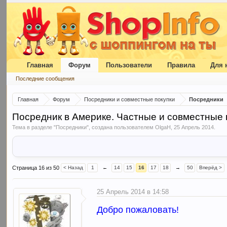
Главная
Форум
Пользователи
Правила
Для 
Последние сообщения
Главная
Форум
Посредники и совместные покупки
Посредники
Посредник в Америке. Частные и совместные 
Тема в разделе "
Посредники
", создана пользователем
OlgaH
,
25 Апрель 2014
.
Страница 16 из 50
< Назад
1
←
14
15
16
17
18
→
50
Вперёд >
25 Апрель 2014 в 14:58
Добро пожаловать!