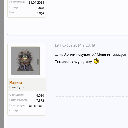
Регистрация:
18.04.2014
Откуда:
USA
Имя:
Olga
19 Ноябрь 2014 в 18:49
Оля, Холли покупаете? Меня интересует 
Помираю хочу куртку
Марина
ШопоГуру
Сообщения:
8.390
Благодарности:
7.672
Регистрация:
01.11.2011
Откуда:
---