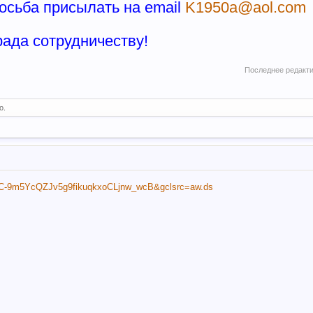
осьба присылать на email
K1950a@aol.com
рада сотрудничеству!
Последнее редакт
о.
..xC-9m5YcQZJv5g9fikuqkxoCLjnw_wcB&gclsrc=aw.ds