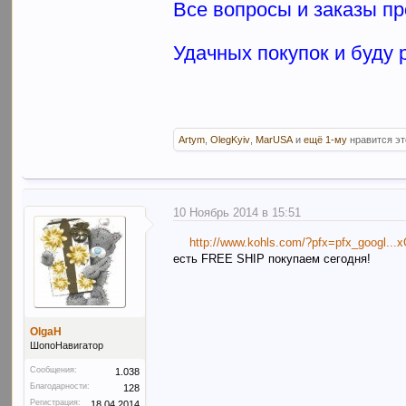
Все вопросы и заказы пр
Удачных покупок и буду 
Artym
,
OlegKyiv
,
MarUSA
и
ещё 1-му
нравится эт
10 Ноябрь 2014 в 15:51
http://www.kohls.com/?pfx=pfx_googl.
есть FREE SHIP покупаем сегодня!
OlgaH
ШопоНавигатор
Сообщения:
1.038
Благодарности:
128
Регистрация:
18.04.2014