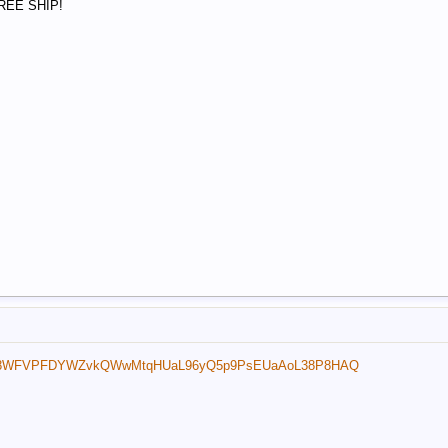
FREE SHIP!
?g...E8WFVPFDYWZvkQWwMtqHUaL96yQ5p9PsEUaAoL38P8HAQ