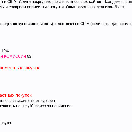
а в США. Услуги посредника по заказам со всех сайтов. Находимся в шт
зы и собираем совместные покупки. Опыт работы посредником 6 лет.
 скидка по купонам(если есть) + доставка по США (если есть, для совме
- 15%
Я КОМИССИЯ
5$!
совместных покупок
частных покупок
ьно в зависимости от курьера
венность не несу!Спасибо за понимание.
 paypal