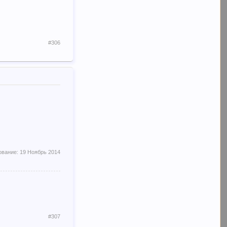
#306
ование:
19 Ноябрь 2014
#307