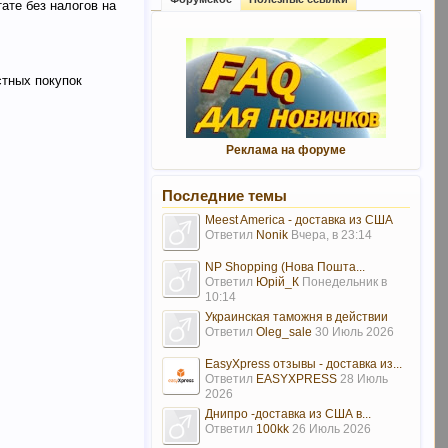
ате без налогов на
стных покупок
Реклама на форуме
Последние темы
Meest America - доставка из США
Ответил
Nonik
Вчера, в 23:14
NP Shopping (Нова Пошта...
Ответил
Юрій_К
Понедельник в
10:14
Украинская таможня в действии
Ответил
Oleg_sale
30 Июль 2026
EasyXpress отзывы - доставка из...
Ответил
EASYXPRESS
28 Июль
2026
Днипро -доставка из США в...
Ответил
100kk
26 Июль 2026