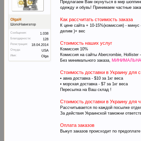
Предлагаем Вам окунуться в мир шоппинг
одежду и обувь! Принимаем частные зака
Как рассчитать стоимость заказа
OlgaH
ШопоНавигатор
К цене сайта + 10-15%(комиссия) - минус
делим )+ вес
Сообщения:
1.038
Благодарности:
128
Стоимость наших услуг
Регистрация:
18.04.2014
Комиссия 10%
Откуда:
USA
Комиссия на сайты Abercrombie, Hollister 
Имя:
Olga
Без минимального заказа,
МИНИМАЛЬНА
Стоимость доставки в Украину для 
• авиа доставка - $10 за 1кг веса
• морская доставка - $7 за 1кг веса
Пересылка на Ваш склад !
Стоимость доставки в Украину для 
Рассчитывается по каждой посылке отдел
За действия Украинской таможни ответст
Оплата заказов
Выкуп заказов происходит по предоплате