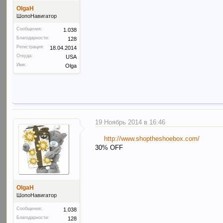
OlgaH
ШопоНавигатор
Сообщения:
1.038
Благодарности:
128
Регистрация:
18.04.2014
Откуда:
USA
Имя:
Olga
19 Ноябрь 2014 в 16:46
http://www.shoptheshoebox.com/
30% OFF
OlgaH
ШопоНавигатор
Сообщения:
1.038
Благодарности:
128