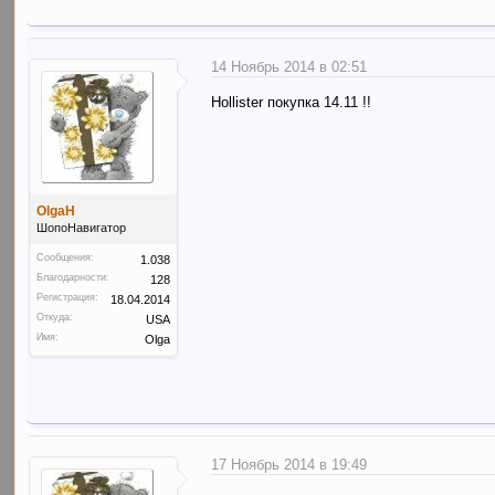
14 Ноябрь 2014 в 02:51
Hollister покупка 14.11 !!
OlgaH
ШопоНавигатор
Сообщения:
1.038
Благодарности:
128
Регистрация:
18.04.2014
Откуда:
USA
Имя:
Olga
17 Ноябрь 2014 в 19:49