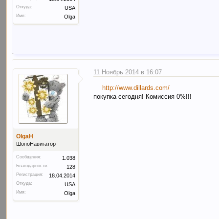
Откуда:
USA
Имя:
Olga
11 Ноябрь 2014 в 16:07
http://www.dillards.com/
покупка сегодня! Комиссия 0%!!!
OlgaH
ШопоНавигатор
Сообщения:
1.038
Благодарности:
128
Регистрация:
18.04.2014
Откуда:
USA
Имя:
Olga