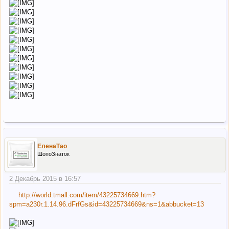
ЕленаТао
ШопоЗнаток
2 Декабрь 2015 в 16:57
http://world.tmall.com/item/43225734669.htm?
spm=a230r.1.14.96.dFrfGs&id=43225734669&ns=1&abbucket=13