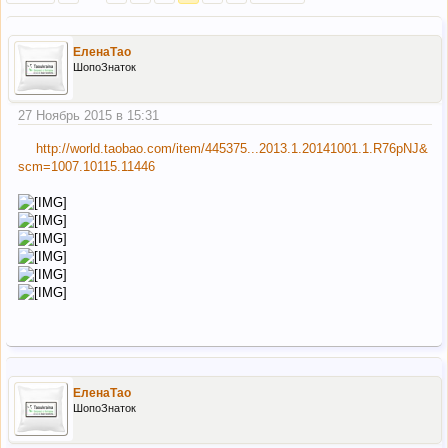
ЕленаТао
ШопоЗнаток
27 Ноябрь 2015 в 15:31
http://world.taobao.com/item/445375...2013.1.20141001.1.R76pNJ&
scm=1007.10115.11446
ЕленаТао
ШопоЗнаток