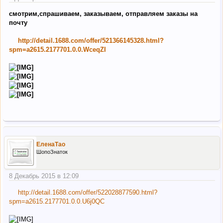
смотрим,спрашиваем, заказываем, отправляем заказы на
почту
http://detail.1688.com/offer/521366145328.html?
spm=a2615.2177701.0.0.WceqZI
ЕленаТао
ШопоЗнаток
8 Декабрь 2015 в 12:09
http://detail.1688.com/offer/522028877590.html?
spm=a2615.2177701.0.0.U6j0QC