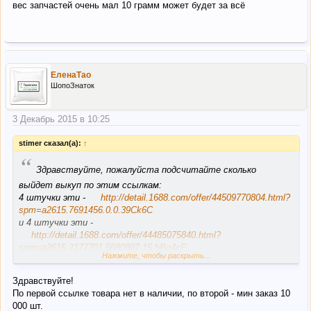
вес запчастей очень мал 10 грамм может будет за всё
ЕленаТао
ШопоЗнаток
3 Декабрь 2015 в 10:25
stimer сказал(а):
↑
“
Здравствуйте, пожалуйста подсчитайте сколько
выйдет выкуп по этим ссылкам:
4 штучки эти -
http://detail.1688.com/offer/44509770804.html?
spm=a2615.7691456.0.0.39Ck6C
и 4 штучки эти -
http://detail.1688.com/offer/44485075840.html?
spm=a2615.2177701.5680897.15.hBq4cF
Нажмите, чтобы раскрыть...
вес запчастей очень мал 10 грамм может будет за всё
Здравствуйте!
По первой ссылке товара нет в наличии, по второй - мин заказ 10
000 шт.