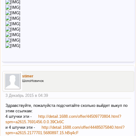
stimer
ШопоНовичок
3 Декабрь 2015 в 04:39
Здравствуйте, пожалуйста подсчитайте сколько выйдет выкуп по
этим ссылкам:
4 штучки эти -
http://detail.1688.com/offer/44509770804.html?
spm=a2615.7691456.0.0.39Ck6C
и 4 штучки эти -
http://detail.1688.com/offer/44485075840.html?
spm=a2615.2177701.5680897.15.hBq4cF