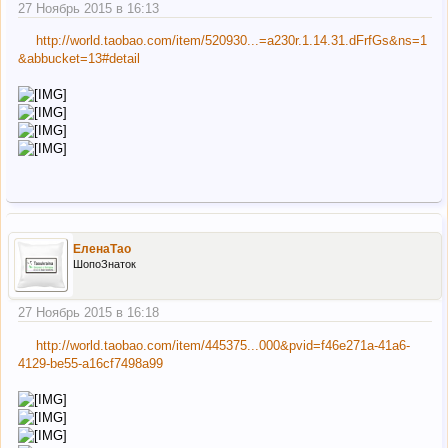
27 Ноябрь 2015 в 16:13
http://world.taobao.com/item/520930...=a230r.1.14.31.dFrfGs&ns=1
&abbucket=13#detail
ЕленаТао
ШопоЗнаток
27 Ноябрь 2015 в 16:18
http://world.taobao.com/item/445375...000&pvid=f46e271a-41a6-
4129-be55-a16cf7498a99