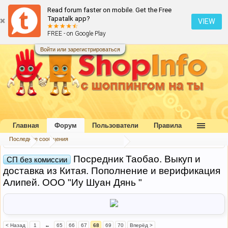
Read forum faster on mobile. Get the Free
Tapatalk app?
VIEW
FREE - on Google Play
Войти или зарегистрироваться
Главная
Форум
Пользователи
Правила
Последние сообщения
Форум
...
Совместные покупки
Посредник Таобао. Выкуп и
СП без комиссии
доставка из Китая. Пополнение и верификация
Алипей. ООО "Иу Шуан Дянь "
< Назад
1
←
65
66
67
68
69
70
Вперёд >