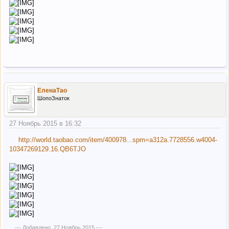
ЕленаТао
ШопоЗнаток
27 Ноябрь 2015 в 16:32
http://world.taobao.com/item/400978...spm=a312a.7728556.w4004-
10347269129.16.QB6TJO
--- Добавлено,
27 Ноябрь 2015
---