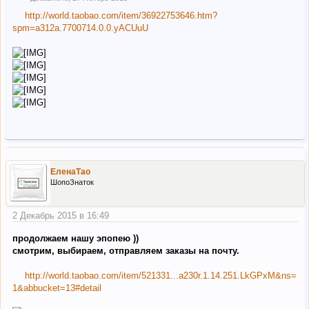
http://world.taobao.com/item/36922753646.htm?
spm=a312a.7700714.0.0.yACUuU
ЕленаТао
ШопоЗнаток
2 Декабрь 2015 в 16:49
продолжаем нашу эпопею ))
смотрим, выбираем, отправляем заказы на почту.
http://world.taobao.com/item/521331...a230r.1.14.251.LkGPxM&ns=
1&abbucket=13#detail