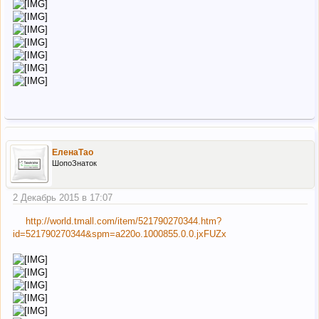
ЕленаТао
ШопоЗнаток
2 Декабрь 2015 в 17:07
http://world.tmall.com/item/521790270344.htm?
id=521790270344&spm=a220o.1000855.0.0.jxFUZx