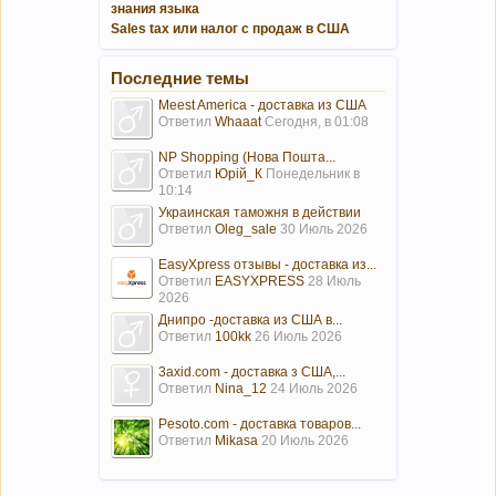
знания языка
Sales tax или налог с продаж в США
Последние темы
Meest America - доставка из США
Ответил
Whaaat
Сегодня, в 01:08
NP Shopping (Нова Пошта...
Ответил
Юрій_К
Понедельник в
10:14
Украинская таможня в действии
Ответил
Oleg_sale
30 Июль 2026
EasyXpress отзывы - доставка из...
Ответил
EASYXPRESS
28 Июль
2026
Днипро -доставка из США в...
Ответил
100kk
26 Июль 2026
3axid.com - доставка з США,...
Ответил
Nina_12
24 Июль 2026
Pesoto.com - доставка товаров...
Ответил
Mikasa
20 Июль 2026