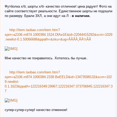
Футболка х/б, шорты х/б- качество отличное! цена радует! Фото на
сайте соответствует реальности. Единственное шорты не подошли
по размеру. Брали 3ХЛ, а они идут на Л -
в наличии.
http://item.taobao.com/item.htm?
spm=a2106.m874.1000384.1524.DfAe1E&id=22044415292&scm=1029
.newlist-0.1.50066686&ppath=&sku=&ug=ÃÂÃÂ¸ÃÂ½ÃÂ
Мне качество не понравилось. Хотелось бы лучше..
http://item.taobao.com/item.htm?
spm=a2106.m874.1000384.2338.BeEELD&id=13473598132&scm=102
9.newlist-
0.1.1623&ppath=122216349:29967;122216347:373706845;122216347:3
7
супер-супер-супер! качество отменное!