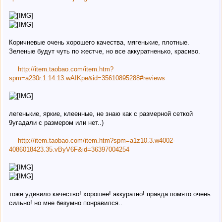
Коричневые очень хорошего качества, мягенькие, плотные.
Зеленые будут чуть по жестче, но все аккуратненько, красиво.
http://item.taobao.com/item.htm?
spm=a230r.1.14.13.wAIKpe&id=35610895288#reviews
легенькие, яркие, клеенные, не знаю как с размерной сеткой
9угадали с размером или нет..)
http://item.taobao.com/item.htm?spm=a1z10.3.w4002-
4086018423.35.vByV6F&id=36397004254
тоже удивило качество! хорошее! аккуратно! правда помято очень
сильно! но мне безумно понравился..