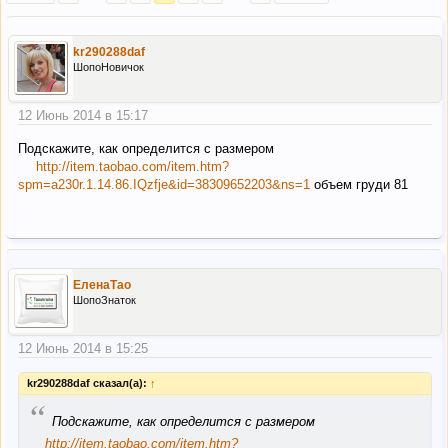
kr290288daf
ШопоНовичок
12 Июнь 2014 в 15:17
Подскажите, как определится с размером
http://item.taobao.com/item.htm?
spm=a230r.1.14.86.IQzfje&id=38309652203&ns=1
объем груди 81
ЕленаТао
ШопоЗнаток
12 Июнь 2014 в 15:25
kr290288daf сказал(а):
↑
“
Подскажите, как определится с размером
http://item.taobao.com/item.htm?