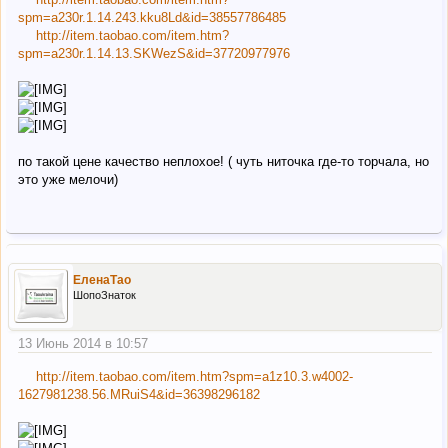
spm=a230r.1.14.243.kku8Ld&id=38557786485
http://item.taobao.com/item.htm?
spm=a230r.1.14.13.SKWezS&id=37720977976
по такой цене качество неплохое! ( чуть ниточка где-то торчала, но
это уже мелочи)
ЕленаТао
ШопоЗнаток
13 Июнь 2014 в 10:57
http://item.taobao.com/item.htm?spm=a1z10.3.w4002-
1627981238.56.MRuiS4&id=36398296182