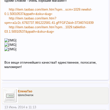
одним словом - очень хороший магазин!!!
http://item.taobao.com/item.htm?spm...scm=1029.newlist-
0.1.50010537&ppath=&sku=&ug=
http://item.taobao.com/item.htm?
spm=a1z2c.6792737.991222581.41.gFFGFZ&id=37340741939
http://item.taobao.com/item.htm?spm...1029.tabletlist-
03.1.50010537&ppath=&sku=&ug=
Все вещи отличнейшего качества!! единственное, полосатик,
маломерит!
ЕленаТао
ШопоЗнаток
13 Июнь 2014 в 11:13