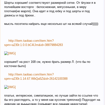
Шорты хорошие! соответствуют размерной сетке. От блузки я в
полнейшем восторге : белоснежная, мягусенькая, в меру
плотная(не марля)..Она идет и под юбку и под шорты и под
джинсы и под брюки..
мысль посетила набрать еще несколько шт на всякий случай))))))
http://item.taobao.com/item.htm?
spm=a230r.1.0.0.bC4IJm&id=38879884283
хорошее!! на рост 168 см, нужно брать размер Л. (что бы по
косточки было)
http://item.taobao.com/item.htm?
spm=a230r.1.14.67.WbQa5Z&id=26142100388
платье, интересное, симпатишное, но лучше зайти по ссылке что
бы его разглядеть, а то у меня как кусочек тряпочки)) Подходит на
девочек не выыысоких (скрывает все лишние недостатки)