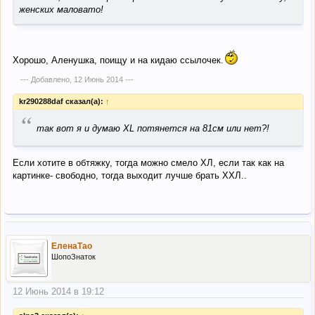
женских маловато!
Хорошо, Аленушка, поищу и на кидаю ссылочек.
--- Добавлено,
12 Июнь 2014
---
kr290288daf сказал(а):
↑
“
так вот я и думаю XL потянется на 81см или нет?!
Если хотите в обтяжку, тогда можно смело ХЛ, если так как на
картинке- свободно, тогда выходит лучше брать ХХЛ..
ЕленаТао
ШопоЗнаток
12 Июнь 2014 в 19:12