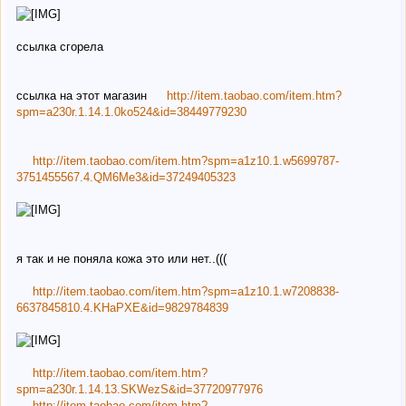
ссылка сгорела
ссылка на этот магазин
http://item.taobao.com/item.htm?
spm=a230r.1.14.1.0ko524&id=38449779230
http://item.taobao.com/item.htm?spm=a1z10.1.w5699787-
3751455567.4.QM6Me3&id=37249405323
я так и не поняла кожа это или нет..(((
http://item.taobao.com/item.htm?spm=a1z10.1.w7208838-
6637845810.4.KHaPXE&id=9829784839
http://item.taobao.com/item.htm?
spm=a230r.1.14.13.SKWezS&id=37720977976
http://item.taobao.com/item.htm?