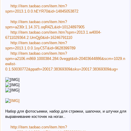
http://item.taobao.com/item.htm?
spm=2013.1.0.0.hEYR70&id=14845053872
http://item.taobao.com/item.htm?
spm=a230r.1.14.371.oqR4ZL&id=10124897905
http://item.taobao.com/item.htm?spm=2013.1.w4004-
6711029364.2.UmQjj0&id=16246791110
http://item.taobao.com/item.htm?
spm=2013.1.0.0.1oyC5T&id=9628399789
http://item.taobao.com/item.htm?
spm=a2106.m869.1000384.284.0veggt&id=20403644886&scm=1029.n
ewlist-
0.1.50030772&ppath=20017:38369309&sku=20017:38369309&ug=
Набор для фотосъемки, набор для стрижки, шапочки, и штучки для
выравнивание косточек на ногах..
http://item.taobao.com/item.htm?