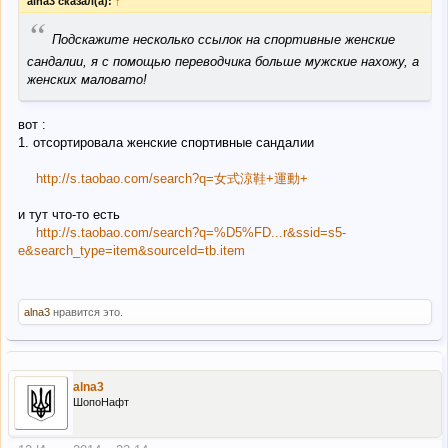
alna3 сказал(а):
↑
“
Подскажите несколько ссылок на спортивные женские
сандалии, я с помощью переводчика больше мужские нахожу, а
женских маловато!
вот :
1. отсортировала женские спортивные сандалии
http://s.taobao.com/search?q=女式涼鞋+運動+
и тут что-то есть
http://s.taobao.com/search?q=%D5%FD...r&ssid=s5-
e&search_type=item&sourceId=tb.item
alna3
нравится это.
alna3
ШопоНафт