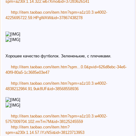
spm=a230r.1.14.322.wb7Xmo&id=37283626141
http://item.taobao.com/item.htm?spm=a1z10.3.w4002-
4225695722.59.HPgWAW&id=37867438278
Хорошее качество футболок. Зелененькие, с плечиками.
http://item.taobao.com/item.htm?spm...0.0&pvid=626d8ebc-34e6-
40f9-80a5-1c3685e03e47
http://item.taobao.com/item.htm?spm=a1z10.3.w4002-
4838212984.91.9uk8UF&id=38568558936
http://item.taobao.com/item.htm?spm=a1z10.3.w4002-
5757009704.102.rmTm7M&id=38125245559
http://item.taobao.com/item.htm?
spm=a230r.1.14.57.IYzNSi&id=38123713953