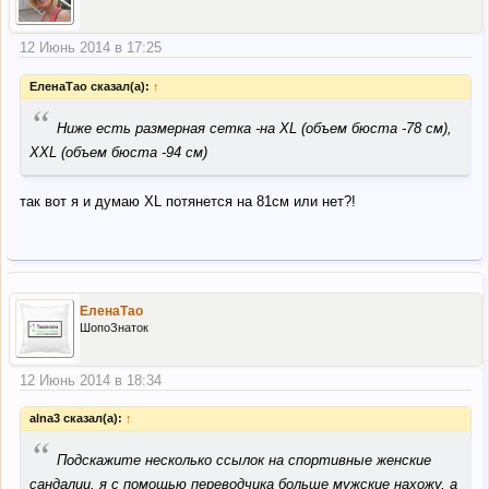
12 Июнь 2014 в 17:25
ЕленаТао сказал(а):
↑
“
Ниже есть размерная сетка -на XL (объем бюста -78 см),
ХXL (объем бюста -94 см)
так вот я и думаю XL потянется на 81см или нет?!
ЕленаТао
ШопоЗнаток
12 Июнь 2014 в 18:34
alna3 сказал(а):
↑
“
Подскажите несколько ссылок на спортивные женские
сандалии, я с помощью переводчика больше мужские нахожу, а