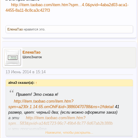
http://item.taobao.com/item.htm?spm...4.0&pvid=4aba2d03-aca1-
4455-8a11-8c8ca3c427f3
ЕленаТао
нравится это.
ЕленаТао
ШопоЗнаток
13 Июнь 2014 в 15:14
alna3 сказал(а):
↑
“
Привет! Это снова я!
http://item.taobao.com/item.htm?
spm=a230r.1.14.65.omOhlF&id=38860470788&ns=1#detail
41
размер, цвет: черный два; (если можно оформите заказ)
а эти
http://item.taobao.com/item.htm?
spm...583&pvid=a14d1723-96c7-49b4-8c77-9d67ab2b388b
и эти просчитайте
Нажмите, чтобы раскрыть...
http://item.taobao.com/item.htm?spm...4.0&pvid=4aba2d03-