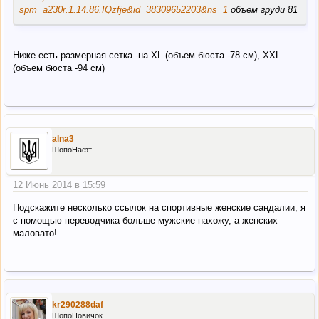
spm=a230r.1.14.86.IQzfje&id=38309652203&ns=1
объем груди 81
Ниже есть размерная сетка -на XL (объем бюста -78 см), ХXL
(объем бюста -94 см)
alna3
ШопоНафт
12 Июнь 2014 в 15:59
Подскажите несколько ссылок на спортивные женские сандалии, я
с помощью переводчика больше мужские нахожу, а женских
маловато!
kr290288daf
ШопоНовичок