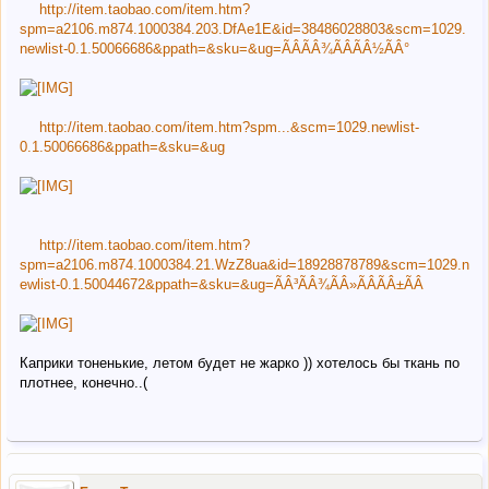
http://item.taobao.com/item.htm?
spm=a2106.m874.1000384.203.DfAe1E&id=38486028803&scm=1029.
newlist-0.1.50066686&ppath=&sku=&ug=ÃÂÃÂ¾ÃÂÃÂ½ÃÂ°
http://item.taobao.com/item.htm?spm...&scm=1029.newlist-
0.1.50066686&ppath=&sku=&ug
http://item.taobao.com/item.htm?
spm=a2106.m874.1000384.21.WzZ8ua&id=18928878789&scm=1029.n
ewlist-0.1.50044672&ppath=&sku=&ug=ÃÂ³ÃÂ¾ÃÂ»ÃÂÃÂ±ÃÂ
Каприки тоненькие, летом будет не жарко )) хотелось бы ткань по
плотнее, конечно..(