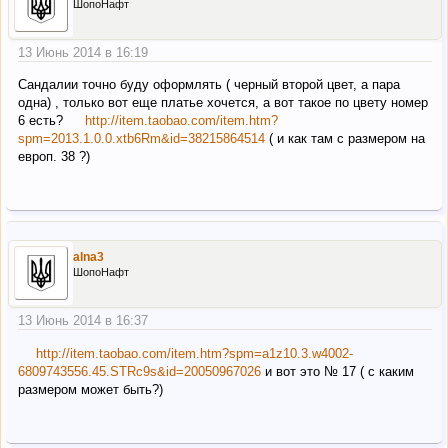
ШопоНафт
13 Июнь 2014 в 16:19
Сандалии точно буду оформлять ( черный второй цвет, а пара
одна) , только вот еще платье хочется, а вот такое по цвету номер
6 есть?
http://item.taobao.com/item.htm?
spm=2013.1.0.0.xtb6Rm&id=38215864514
( и как там с размером на
европ. 38 ?)
alna3
ШопоНафт
13 Июнь 2014 в 16:37
http://item.taobao.com/item.htm?spm=a1z10.3.w4002-
6809743556.45.STRc9s&id=20050967026
и вот это № 17 ( с каким
размером может быть?)