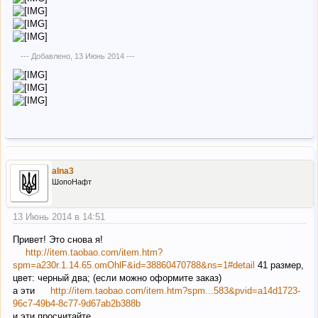
--- Добавлено,
13 Июнь 2014
---
alna3
ШопоНафт
13 Июнь 2014 в 14:51
Привет! Это снова я!
http://item.taobao.com/item.htm?
spm=a230r.1.14.65.omOhlF&id=38860470788&ns=1#detail
41 размер,
цвет: черный два; (если можно оформите заказ)
а эти
http://item.taobao.com/item.htm?spm...583&pvid=a14d1723-
96c7-49b4-8c77-9d67ab2b388b
и эти просчитайте