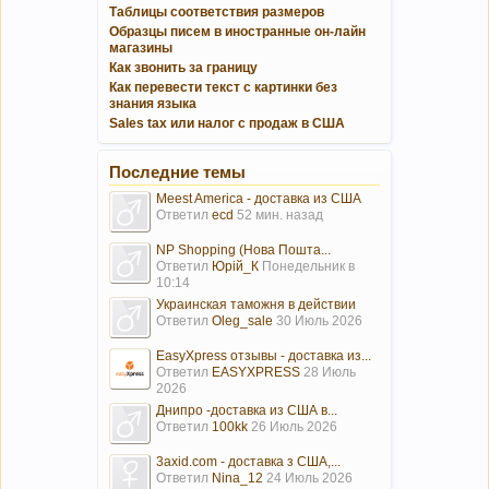
Таблицы соответствия размеров
Образцы писем в иностранные он-лайн
магазины
Как звонить за границу
Как перевести текст с картинки без
знания языка
Sales tax или налог с продаж в США
Последние темы
Meest America - доставка из США
Ответил
ecd
52 мин. назад
NP Shopping (Нова Пошта...
Ответил
Юрій_К
Понедельник в
10:14
Украинская таможня в действии
Ответил
Oleg_sale
30 Июль 2026
EasyXpress отзывы - доставка из...
Ответил
EASYXPRESS
28 Июль
2026
Днипро -доставка из США в...
Ответил
100kk
26 Июль 2026
3axid.com - доставка з США,...
Ответил
Nina_12
24 Июль 2026