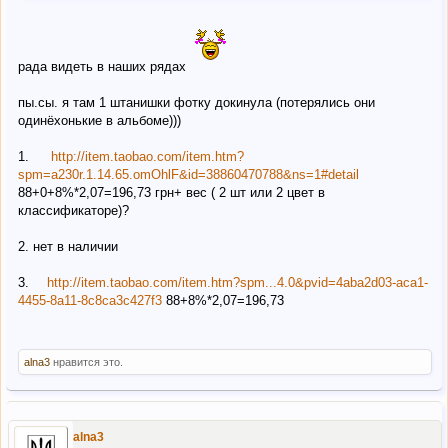
aca1-4455-8a11-8c8ca3c427f3
рада видеть в наших рядах
пы.сы. я там 1 штанишки фотку докинула (потерялись они
одинёхонькие в альбоме)))
1.
http://item.taobao.com/item.htm?
spm=a230r.1.14.65.omOhlF&id=38860470788&ns=1#detail
88+0+8%*2,07=196,73 грн+ вес ( 2 шт или 2 цвет в
классификаторе)?
2. нет в наличии
3.
http://item.taobao.com/item.htm?spm...4.0&pvid=4aba2d03-aca1-
4455-8a11-8c8ca3c427f3
88+8%*2,07=196,73
alna3
нравится это.
alna3