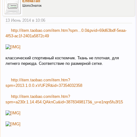
ЕленаТао
ШопоЗнаток
13 Июнь 2014 в 10:06
http://item.taobao.com/item.htm?spm...0.0&pvid=69d63bdf-5eaa-
4f53-ac1f-2401a5872c49
классический спортивный костюмчик. Ткань не плотная, для
летнего периода. Соответствие по размерной сетке.
http://item.taobao.com/item.htm?
spm=2013.1.0.0.xVUF2R&id=37354032358
http://item.taobao.com/item.htm?
spm=a230r.1.14.454.QAknCu&id=38783498173&_u=e1nqn5fu3f15