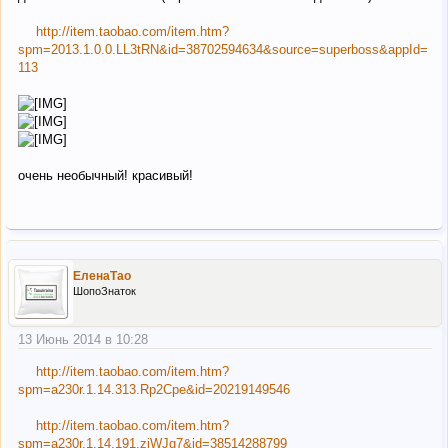
http://item.taobao.com/item.htm?
spm=2013.1.0.0.LL3tRN&id=38702594634&source=superboss&appId=
113
очень необычный! красивый!
ЕленаТао
ШопоЗнаток
13 Июнь 2014 в 10:28
http://item.taobao.com/item.htm?
spm=a230r.1.14.313.Rp2Cpe&id=20219149546
http://item.taobao.com/item.htm?
spm=a230r.1.14.191.zjWJg7&id=38514288799