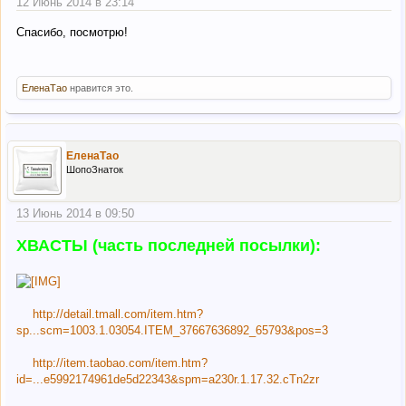
12 Июнь 2014 в 23:14
Спасибо, посмотрю!
ЕленаТао
нравится это.
ЕленаТао
ШопоЗнаток
13 Июнь 2014 в 09:50
ХВАСТЫ (часть последней посылки):
http://detail.tmall.com/item.htm?
sp...scm=1003.1.03054.ITEM_37667636892_65793&pos=3
http://item.taobao.com/item.htm?
id=...e5992174961de5d22343&spm=a230r.1.17.32.cTn2zr