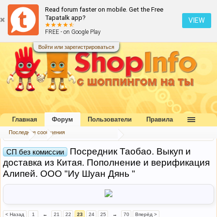
Read forum faster on mobile. Get the Free
Tapatalk app?
VIEW
FREE - on Google Play
Войти или зарегистрироваться
Главная
Форум
Пользователи
Правила
Последние сообщения
Форум
...
Совместные покупки
Посредник Таобао. Выкуп и
СП без комиссии
доставка из Китая. Пополнение и верификация
Алипей. ООО "Иу Шуан Дянь "
< Назад
1
←
21
22
23
24
25
→
70
Вперёд >