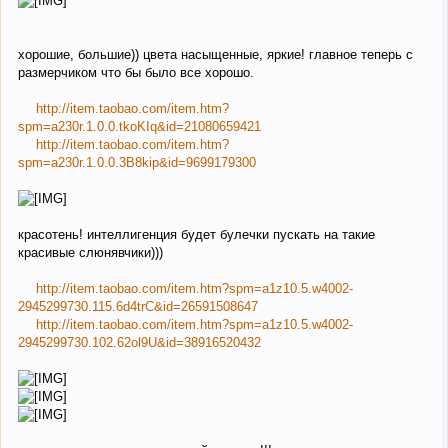
хорошие, большие)) цвета насыщенные, яркие! главное теперь с
размерчиком что бы было все хорошо.
http://item.taobao.com/item.htm?
spm=a230r.1.0.0.tkoKIq&id=21080659421
http://item.taobao.com/item.htm?
spm=a230r.1.0.0.3B8kip&id=9699179300
красотень! интеллигенция будет булечки пускать на такие
красивые слюнявчики)))
http://item.taobao.com/item.htm?spm=a1z10.5.w4002-
2945299730.115.6d4trC&id=26591508647
http://item.taobao.com/item.htm?spm=a1z10.5.w4002-
2945299730.102.62ol9U&id=38916520432