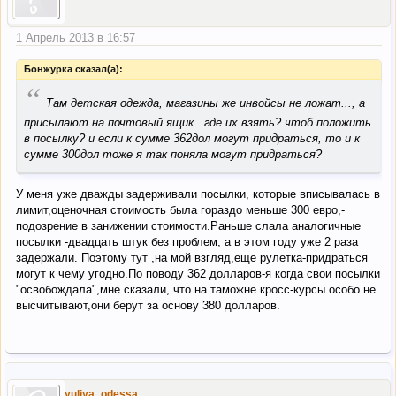
1 Апрель 2013 в 16:57
Бонжурка сказал(а):
“
Там детская одежда, магазины же инвойсы не ложат..., а
присылают на почтовый ящик...где их взять? чтоб положить
в посылку? и если к сумме 362дол могут придраться, то и к
сумме 300дол тоже я так поняла могут придраться?
У меня уже дважды задерживали посылки, которые вписывалась в
лимит,оценочная стоимость была гораздо меньше 300 евро,-
подозрение в занижении стоимости.Раньше слала аналогичные
посылки -двадцать штук без проблем, а в этом году уже 2 раза
задержали. Поэтому тут ,на мой взгляд,еще рулетка-придраться
могут к чему угодно.По поводу 362 долларов-я когда свои посылки
"освобождала",мне сказали, что на таможне кросс-курсы особо не
высчитывают,они берут за основу 380 долларов.
yuliya_odessa