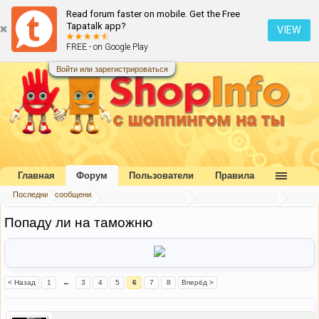
Read forum faster on mobile. Get the Free
Tapatalk app?
VIEW
FREE - on Google Play
Войти или зарегистрироваться
Главная
Форум
Пользователи
Правила
Последние сообщения
Главная
Форум
Букварь шопоголика
Таможня Украины
Попаду ли на таможню
< Назад
1
←
3
4
5
6
7
8
Вперёд >