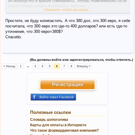
но вообще-то я крайне сомневаюсь, чтобы таможенники из-за
такой суммы стали тормозить посылку...
Нажмите, чтобы раскрыть...
И еще: прекратите копипастить один и тот же вопрос в
Простите, не буду копипастить. А что 380 дол, это 300 евро, я себе
разные темы - это запрещено правилами форума!
посчитала, что 300 евро это где-то 400 долларов? или есть где-то
уточнение, что 300 евро=380$?
Спасибо.
(Вы должны войти или зарегистрироваться, чтобы ответить.)
< Назад
1
←
3
4
5
6
7
8
Вперёд >
Регистрация
Войти через Facebook
Полезные ссылки
Словарь шопоголика
Карты для оплаты в Интернете
Что такое форвардинговая компания?