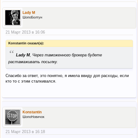
Lady M
ШопоБолтун
21 Март 2013 в 16:06
Konstantin сказал(а):
“
Lady M
, Через таможенного брокера будете
растамаживать посылку.
Спасибо за ответ, это понятно, я имела ввиду доп расходы, если
кто то с этим сталкивался.
Konstantin
ШопоНовичок
21 Март 2013 в 16:18