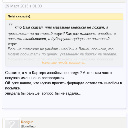
29 Март 2013 в 01:00
Nelsi сказал(а):
“
кто Вам сказал, что магазины инвойсы не ложат, а
присылают на почтовый ящик? Как раз магазины инвойсы в
посылки вкладывают, а дублируют ордеры на почтовый
ящик.
Если на таможне не увидят инвойсы в Вашей посылке, то
могут посчитать по ценам, указанным на бирках на товаре.
Посылку могут успешно задержать на таможне, попросив
Нажмите, чтобы раскрыть...
Вас выслать им копии ордеров и копию банковской выписки об
оплате в этот (эти) магазин (-ы). Поэтому желательно
Скажите, а что Картерз инвойсы не кладут? А то я там часто
иметь инвойсы в коробках, дабы избежать задержек. У меня
покупаю именнно на распродажах...
посылка с Картерз (сумма покупки всего-то 293 долл) без
Ой..уже нашла, что нужно просить форварда оставлять инвойсы в
инвосов была задержала на две недели, пока не провели
посылке.
перерасчет.
Увидела бы раньше, вопрос бы не задала...
Dodgur
ШопоНафт