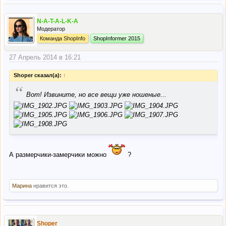
N-A-T-A-L-K-A
Модератор
Команда ShopInfo
ShopInformer 2015
27 Апрель 2014 в 16:21
Shoper сказал(а):
↑
“
Вот! Извините, но все вещи уже ношеные...
А размерчики-замерчики можно
?
Марина
нравится это.
Shoper