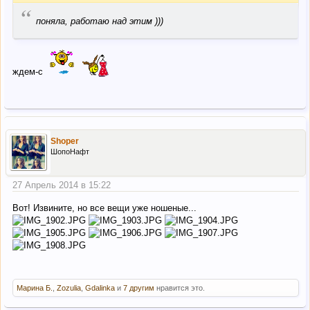
“
поняла, работаю над этим )))
ждем-с
Shoper
ШопоНафт
27 Апрель 2014 в 15:22
Вот! Извините, но все вещи уже ношеные...
Марина Б.
,
Zozulia
,
Gdalinka
и
7 другим
нравится это.