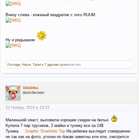
Внизу слева - кожаный квадратик с лого RUUM
Ну и рядышком
Forsage
,
Нюся
,
Tanet
и
7 другим
нравится это.
Gdalinka
ШопоЭксперт
22 Ноябрь 2014 в 19:23
Маленький хваст, выловила хорошие скидки на белье.
Купила 7 пар трусиков, 2 майки и тунику все за 14$
Туника
Graphic Sharkbite Top
На ребенке выглядит совершенно
не так как на фото, уголки по бокам заметны еле еле, смотрится