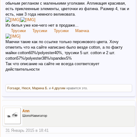
обычым регланом с маленькими уголками. Апликация красивая,
есть приклеенные элементы, цветочки из фатина. Размер 4, так и
есть, нам 3 года немного великовата.
Из белья уже кое-чего нет в продаже...
Трусики
Трусики
Трусики
Маечка
Маечки такие как по ссылке только персикового цвета. Хочу
отметить что на сайте написано было везде cotton, а по факту
майки cotton60%/polyester40%, трусики 5 шт. cotton и 2 шт.
cotton57%/polyester38%/spandex5%
Так что описание на сайте не всегда соответсвует
действительности
Forsage
,
Нюся
,
Марина Б.
и
4 другим
нравится это.
Ann
ШопоНавигатор
31 Январь 2015 в 18:41