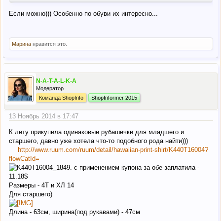
Если можно))) Особенно по обуви их интересно...
Марина
нравится это.
N-A-T-A-L-K-A
Модератор
Команда ShopInfo
ShopInformer 2015
13 Ноябрь 2014 в 17:47
К лету прикупила одинаковые рубашечки для младшего и
старшего, давно уже хотела что-то подобного рода найти)))
http://www.ruum.com/ruum/detail/hawaiian-print-shirt/K440T16004?
flowCatId=
с применением купона за обе заплатила -
11.18$
Размеры - 4Т и ХЛ 14
Для старшего)
Длина - 63см, ширина(под рукавами) - 47см