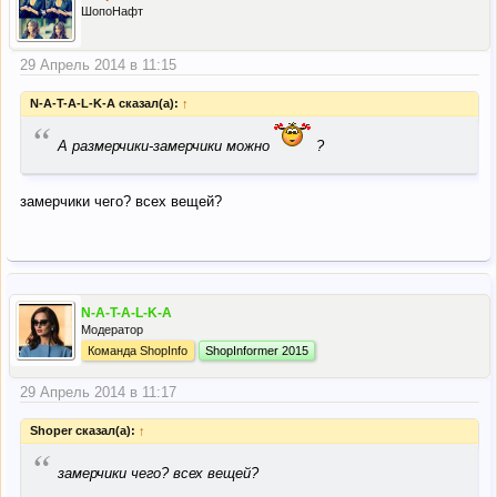
ШопоНафт
29 Апрель 2014 в 11:15
N-A-T-A-L-K-A сказал(а):
↑
“
А размерчики-замерчики можно
?
замерчики чего? всех вещей?
N-A-T-A-L-K-A
Модератор
Команда ShopInfo
ShopInformer 2015
29 Апрель 2014 в 11:17
Shoper сказал(а):
↑
“
замерчики чего? всех вещей?