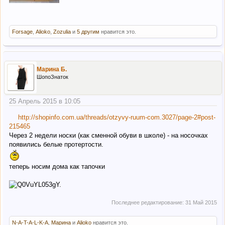
Forsage
,
Alioko
,
Zozulia
и
5 другим
нравится это.
Марина Б.
ШопоЗнаток
25 Апрель 2015 в 10:05
http://shopinfo.com.ua/threads/otzyvy-ruum-com.3027/page-2#post-
215465
Через 2 недели носки (как сменной обуви в школе) - на носочках
появились белые протертости.
теперь носим дома как тапочки
Последнее редактирование:
31 Май 2015
N-A-T-A-L-K-A
,
Марина
и
Alioko
нравится это.