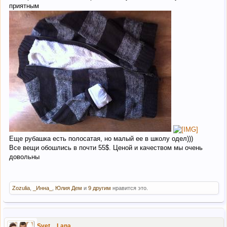
приятным
Еще рубашка есть полосатая, но малый ее в школу одел)))
Все вещи обошлись в почти 55$. Ценой и качеством мы очень
довольны
Zozulia
,
_Инна_
,
Юлия Дем
и
9 другим
нравится это.
Svet _ Lana