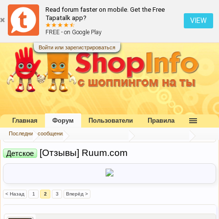
Read forum faster on mobile. Get the Free
Tapatalk app?
VIEW
FREE - on Google Play
Войти или зарегистрироваться
Главная
Форум
Пользователи
Правила
Последние сообщения
Главная
Форум
Коллективный разум
Отзывы и хвасты
[Отзывы] Ruum.com
Детское
< Назад
1
2
3
Вперёд >