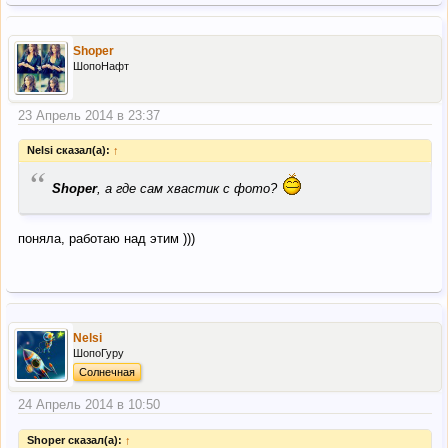
Shoper
ШопоНафт
23 Апрель 2014 в 23:37
Nelsi сказал(а):
↑
“
Shoper
, а где сам хвастик с фото?
поняла, работаю над этим )))
Nelsi
ШопоГуру
Солнечная
24 Апрель 2014 в 10:50
Shoper сказал(а):
↑