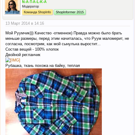
N-A-T-A-L-K-A
Модератор
Команда ShopInfo
ShopInformer 2015
13 Март 2014 в 14:16
Мой Руумчик))) Качество -отменное) Правда можно было брать
меньше размеры, перед этим начиталась, что Руум маломерит, не
согласна, посмотрим, как мой сынулька выростит...
Состав вещей - 100% хлопок
Двойной регланчик
Рубашка, ткань похожа на байку, теплая