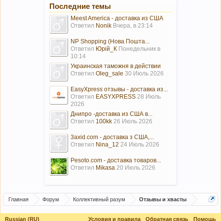
Последние темы
Meest America - доставка из США
Ответил
Nonik
Вчера, в 23:14
NP Shopping (Нова Пошта...
Ответил
Юрій_К
Понедельник в
10:14
Украинская таможня в действии
Ответил
Oleg_sale
30 Июль 2026
EasyXpress отзывы - доставка из...
Ответил
EASYXPRESS
28 Июль
2026
Днипро -доставка из США в...
Ответил
100kk
26 Июль 2026
3axid.com - доставка з США,...
Ответил
Nina_12
24 Июль 2026
Pesoto.com - доставка товаров...
Ответил
Mikasa
20 Июль 2026
Главная
Форум
Коллективный разум
Отзывы и хвасты
Russian (RU)
Условия и правила
Обратная связь
Помощь