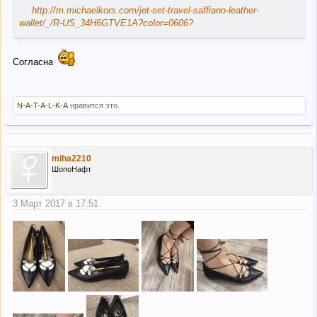
http://m.michaelkors.com/jet-set-travel-saffiano-leather-
wallet/_/R-US_34H6GTVE1A?color=0606?
Согласна
N-A-T-A-L-K-A
нравится это.
miha2210
ШопоНафт
3 Март 2017 в 17:51