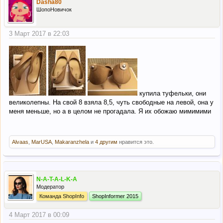
Dasha80
ШопоНовичок
3 Март 2017 в 22:03
купила туфельки, они
великолепны. На свой 8 взяла 8,5, чуть свободные на левой, она у
меня меньше, но а в целом не прогадала. Я их обожаю мимимими
Alvaas
,
MarUSA
,
Makaranzhela
и
4 другим
нравится это.
N-A-T-A-L-K-A
Модератор
Команда ShopInfo
ShopInformer 2015
4 Март 2017 в 00:09