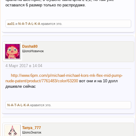
оставался 6 размер только по распродаже.
au01
и
N-A-T-A-L-K-A
нравится это.
Dasha80
ШопоНовичок
4 Март 2017 в 14:04
http://www.6pm.com/p/michael-michael-kors-mk-flex-mid-pump-
nude-patent/product/7761483/color/63200
вот они и на 10 долл
дешевле сейчас
N-A-T-A-L-K-A
нравится это.
Tanya_777
ШопоЗнаток