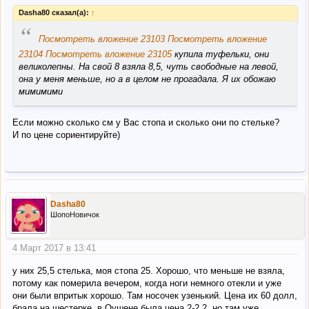
Dasha80 сказал(а):
↑
“
Посмотреть вложение 23103
Посмотреть вложение
23104
Посмотреть вложение 23105
купила туфельки, они
великолепны. На свой 8 взяла 8,5, чуть свободные на левой,
она у меня меньше, но а в целом не прогадала. Я их обожаю
мимимими
Если можно сколько см у Вас стопа и сколько они по стельке?
И по ценe сориeнтируйте)
Dasha80
ШопоНовичок
4 Март 2017 в 13:41
у них 25,5 стелька, моя стопа 25. Хорошо, что меньше не взяла,
потому как померила вечером, когда ноги немного отекли и уже
они были впритык хорошо. Там носочек узенький. Цена их 60 долл,
брала на шестерке, в Оушене была цена 2-2,2, но там уже