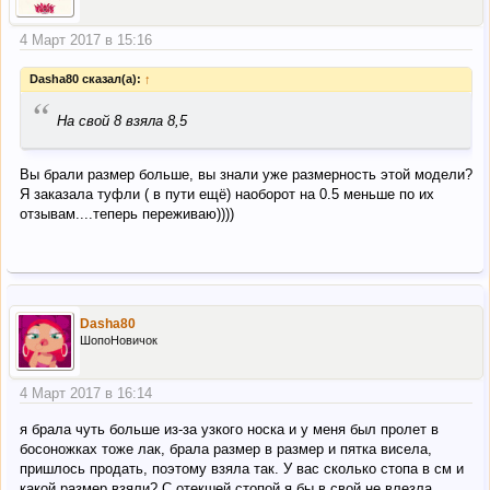
4 Март 2017 в 15:16
Dasha80 сказал(а):
↑
“
На свой 8 взяла 8,5
Вы брали размер больше, вы знали уже размерность этой модели?
Я заказала туфли ( в пути ещё) наоборот на 0.5 меньше по их
отзывам....теперь переживаю))))
Dasha80
ШопоНовичок
4 Март 2017 в 16:14
я брала чуть больше из-за узкого носка и у меня был пролет в
босоножках тоже лак, брала размер в размер и пятка висела,
пришлось продать, поэтому взяла так. У вас сколько стопа в см и
какой размер взяли? С отекшей стопой я бы в свой не влезла,