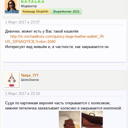
N-A-T-A-L-K-A
Модератор
Команда ShopInfo
ShopInformer 2015
1 Март 2017 в 23:07
Девочки, может есть у Вас такой кошелёк
http://m.michaelkors.com/quincy-large-leather-wallet/_/R-
US_32F6AQYE3L?color=1040
Интересует вид живьём и, в частности, как закрывается он
Tanya_777
ШопоЗнаток
1 Март 2017 в 23:19
Судя по картинкам верхняя часть открывается с колесиком,
нижняя петелечка захватывает колесико и закрывается кнопочкой.