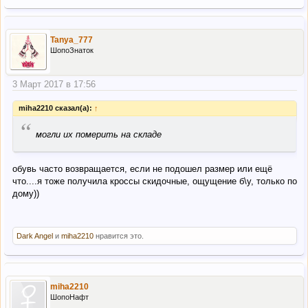
Tanya_777
ШопоЗнаток
3 Март 2017 в 17:56
miha2210 сказал(а):
↑
“
могли их померить на складе
обувь часто возвращается, если не подошел размер или ещё
что....я тоже получила кроссы скидочные, ощущение б\у, только по
дому))
Dark Angel
и
miha2210
нравится это.
miha2210
ШопоНафт