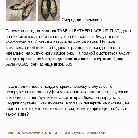
Очередная посылка )
Получила сегодня балетки TABBY LEATHER LACE-UP FLAT, долго
на них смотрела, но из за шнурков боялась как будут носится,
комфортно ли. И отзывы разные по ним на сайте. Но цена
заманила ) в общем все подошло, размер как всегда 8.5 сел
идеально, на худую ногу самое оно. На полной смотреться будут
как докторская колбаса, когда перетягиваешь шнурками. Цена
была 40.50$, сейчас ещё ниже, 30$
Правда один нюанс, когда открыла коробку с обувью, то
обнаружила что одна туфля упакована как положенно, шнуровки
закреплены спец бумажкой, а вот вторая была развернула и
шнурки спутаны....как думаете, могли их померить на складе , не
приятно как то, что кто то лазил там, кому то приходила обувь в
таком виде?
MarUSA
,
Makaranzhela
,
N-A-T-A-L-K-A
и
3 другим
нравится это.