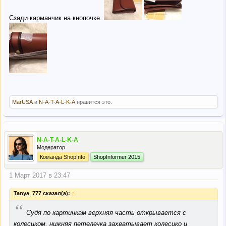
Сзади карманчик на кнопочке.
MarUSA
и
N-A-T-A-L-K-A
нравится это.
N-A-T-A-L-K-A
Модератор
Команда ShopInfo
ShopInformer 2015
1 Март 2017 в 23:47
Tanya_777 сказал(а):
↑
“
Судя по картинкам верхняя часть открывается с
колесиком, нижняя петелечка захватывает колесико и