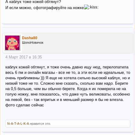
А каблук тоже кожей обтянут?
И если можно, сфотографируйте на ножке
Dasha80
ШопоНовичок
4 Март 2017 в 16:35
каблук кожей обтянут, я тоже очень давно ищу нюд, перелопатила
весь 6 пм и онлайн магазы - все не то, а эти если не идеальные, то
очень приближены ))) Я еще не хотела сильно высокий каблук, но и
низкий тоже не то. Сложно мне сказать, сколько вам надо. Берите
на 0,5 больше, чем вы обычно берете. Когда я их померила не на
голую ножку, мне показалось, что даже чуть великоваты, особенно
на левой, без - так впритык и в меньший размер я бы не влезла.
фото сделаю сейчас
N-A-T-A-L-K-A
нравится это.