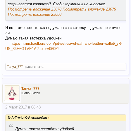
закрывается кнопочкой. Сзади карманчик на кнопочке.
Посмотреть вложение 23078
Посмотреть вложение 23079
Посмотреть вложение 23080
Я вот тоже чего-то так подумала за застежку... думаю практично
ли...
Думаю такая застёжка удобней
http://m.michaelkors.com/jet-set-travel-saffiano-leather-wallet/_/R-
US_34H6GTVE1A?color=0606?
Tanya_777
нравится это.
Tanya_777
ШопоЗнаток
2 Март 2017 в 08:48
N-A-T-A-L-K-A сказал(а):
↑
“
Думаю такая застёжка удобней