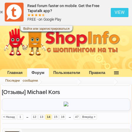
Read forum faster on mobile. Get the Free
Tapatalk app?
VIEW
FREE - on Google Play
Войти или зарегистрироваться
Главная
Форум
Пользователи
Правила
Последние сообщения
Главная
Форум
Коллективный разум
Отзывы и хвасты
[Отзывы] Michael Kors
< Назад
1
←
12
13
14
15
16
→
47
Вперёд >