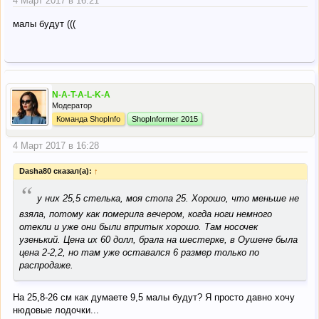
4 Март 2017 в 16:21
малы будут (((
N-A-T-A-L-K-A
Модератор
Команда ShopInfo
ShopInformer 2015
4 Март 2017 в 16:28
Dasha80 сказал(а):
↑
“
у них 25,5 стелька, моя стопа 25. Хорошо, что меньше не
взяла, потому как померила вечером, когда ноги немного
отекли и уже они были впритык хорошо. Там носочек
узенький. Цена их 60 долл, брала на шестерке, в Оушене была
цена 2-2,2, но там уже оставался 6 размер только по
распродаже.
На 25,8-26 см как думаете 9,5 малы будут? Я просто давно хочу
нюдовые лодочки...