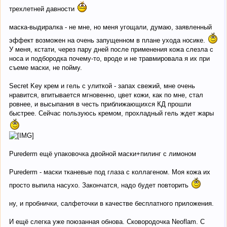
трехлетней давности
маска-выдиралка - не мне, но меня угощали, думаю, заявленный
эффект возможен на очень запущенном в плане ухода носике.
У меня, кстати, через пару дней после применения кожа слезла с
носа и подбородка почему-то, вроде и не травмировала я их при
съеме маски, не пойму.
Secret Key крем и гель с улиткой - запах свежий, мне очень
нравится, впитывается мгновенно, цвет кожи, как по мне, стал
ровнее, и высыпания в честь приближающихся КД прошли
быстрее. Сейчас пользуюсь кремом, прохладный гель ждет жары
Purederm ещё упаковочка двойной маски+пилинг с лимоном
Purederm - маски тканевые под глаза с коллагеном. Моя кожа их
просто выпила насухо. Закончатся, надо будет повторить
ну, и пробнички, салфеточки в качестве бесплатного приложения.
И ещё слегка уже поюзанная обнова. Сковородочка Neoflam. С