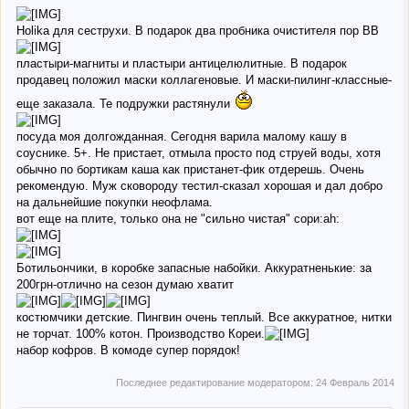
Holika для сеструхи. В подарок два пробника очистителя пор ВВ
пластыри-магниты и пластыри антицелюлитные. В подарок
продавец положил маски коллагеновые. И маски-пилинг-классные-
еще заказала. Те подружки растянули
посуда моя долгожданная. Сегодня варила малому кашу в
соуснике. 5+. Не пристает, отмыла просто под струей воды, хотя
обычно по бортикам каша как пристанет-фик отдерешь. Очень
рекомендую. Муж сковороду тестил-сказал хорошая и дал добро
на дальнейшие покупки неофлама.
вот еще на плите, только она не "сильно чистая" сори:ah:
Ботильончики, в коробке запасные набойки. Аккуратненькие: за
200грн-отлично на сезон думаю хватит
костюмчики детские. Пингвин очень теплый. Все аккуратное, нитки
не торчат. 100% котон. Производство Кореи.
набор кофров. В комоде супер порядок!
Последнее редактирование модератором:
24 Февраль 2014