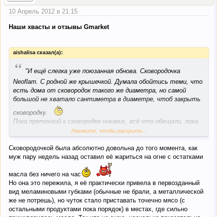
10 Апрель 2012 в 21:15
Наши хвасты и отзывы Gmarket
aishalisa сказал(а):
“
"И ещё слегка уже поюзанная обнова. Сковородочка
Neoflam. С родной же крышечкой. Думала обойтись теми, что
есть дома от сковородок такого же диаметра, но самой
большой не хватало сантиметра в диаметре, чтоб закрыть
сковородку.
Пока претензий к сковородке никаких, всё что обещали, пока
так и есть, только греется она больше 30 сек, но оно и не
Нажмите, чтобы раскрыть...
удивительно, диаметр 28 см. Ой, от цвета под кухню,
Сковородочкой была абсолютно довольна до того момента, как
тащусь, как удав по стекловате.
"
муж пару недель назад оставил её жариться на огне с остатками
Виктория
, скажите, пожалуйста, сковородочкой довольны? Я
масла без ничего на час
вот думаю с амазона заказать, интересно на сколько их
Но она это пережила, я её практически привела в первозданный
хватает
вид меламиновыми губками (обычные не брали, а металлической
же не потрешь), но чуток стало приставать точечно мясо (с
остальными продуктами пока порядок) в местах, где сильно