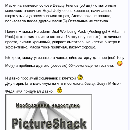
Маски на тканевой основе Beauty Friends (50 шт) - с маточным
молочком пчелиным Royal Jelly очень хорошая, начинавшее
шорхнуть лицо восстановила за раз, Аroma пока не поняла,
пользовала после другой маски ))) Остальные не тестила.
Пилинг + маска Purederm Dual Wellbeing Pack (Peeling gel + Vitamin
Pack) (это с лимончиком которые 15 штук в упаковке) - отличные
просто, пилинг кремовый, убирает омертвевшие клетки быстро и
эффективно, маска тоже приятная, пахнут хорошо.
ББ-крем, маску утреннюю в чашке, яйцо-затирку для пор (всё Tony
Moly) и пробники другого (розовые) бб-крема ещё не тестила.
И давно просимый хомяченок с клеткой
.
Джунгарик (это максимум на что я согласна была). Зовут МИмо -
Федя имя придумал давно.