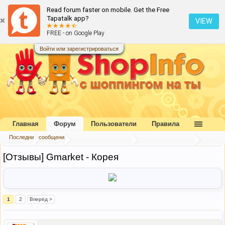
Read forum faster on mobile. Get the Free
Tapatalk app?
VIEW
FREE - on Google Play
Войти или зарегистрироваться
Главная
Форум
Пользователи
Правила
Последние сообщения
Главная
Форум
Коллективный разум
Отзывы и хвасты
[Отзывы] Gmarket - Корея
1
2
Вперёд >