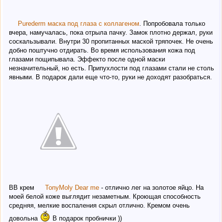
Purederm маска под глаза с коллагеном
. Попробовала только
вчера, намучалась, пока отрыла пачку. Замок плотно держал, руки
соскальзывали. Внутри 30 пропитанных маской тряпочек. Не очень
добно поштучно отдирать. Во время использования кожа под
глазами пощипывала. Эффекто после одной маски
незначительный, но есть. Припухлости под глазами стали не столь
явными. В подарок дали еще что-то, руки не доходят разобраться.
BB крем
TonyMoly Dear me
- отлично лег на золотое яйцо. На
моей белой коже выглядит незаметным. Кроющая способность
средняя, мелкие воспаления скрыл отлично. Кремом очень
довольна
В подарок пробнички ))