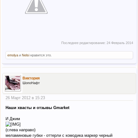
Последнее редактирование:
24 Февраль 2014
emolya
и
Nelsi
нравится это.
Виктория
ШопоНафт
26 Март 2012 в 15:23
Наши хвасты и отзывы Gmarket
И Джим
(слева направо)
меламиновые губки - оттерли с комодика маркер черный