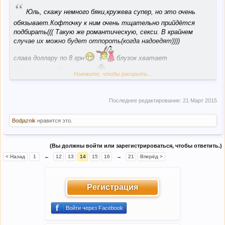
“
Юль, скажу немного бяки,кружева супер, но это очень
обязывает.Кофточку к ним очень тщательно прийдётся
подбирать((( Такую же романтическую, секси. В крайнем
случае их можно будет отпороть(когда надоедят))))
слава доллару по 8 грн
блузок хватает
Наташа'спасибо за совет
ты права конечно' у меня есть
Нажмите, чтобы раскрыть...
блуза НМ под эту юбку
Последнее редактирование:
21 Март 2015
Bodjaznik
нравится это.
(Вы должны войти или зарегистрироваться, чтобы ответить.)
< Назад
1
←
12
13
14
15
16
→
21
Вперёд >
Регистрация
Войти через Facebook