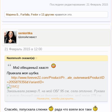
Последнее редактирование:
21 Февраль 2015
Марина Б.
,
Farfalla
,
Fedor
и
13 другим
нравится это.
senioritka
ШопоАктивист
21 Февраль 2015 в 12:00
Nastenush сказал(а):
↑
“
Мой обещанный хваст
Приехала моя шубка.
http://www.forever21.com/Product/Pr...ale_outerwear&ProductID
=2055879356&VariantID=
Заказывала размер Л, на мой ОБГ 95 см, села отлично. Рукава
в живую длинней цем на девушке на сайте, мой рост 176 см.
Нажмите, чтобы раскрыть...
Ну и что касается меха, он достаточно приличный , на
ощупь мягенький. Вообщем качество мне понравилось.
Застегивается на крючки.
Спасибо, попускала слюнки
рада что взяли все таки