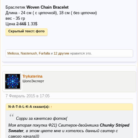
Браслетик
Woven Chain Bracelet
Длина - 24 см ( с цепочкой), 18 см ( без цепочки)
вес - 35 гр
Цена
2.66$
1.33$
Скрытый текст:
фото
Melissa
,
Nastenush
,
Farfalla
и
12 другим
нравится это.
Trykaterina
ШопоЭксперт
7 Февраль 2015 в 17:05
N-A-T-A-L-K-A сказал(а):
↑
“
Сорри за качетсво фоток(
Моя вторая покупка Ф21) Свитерок-двойняшка
Chunky Striped
Sweater
, в этом цвете мне и хотелось данный свитер с
самого начала)))