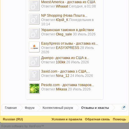
Meest America - доставка из США
Ответил
Whaaat
Сегодня, в 01:08
NP Shopping (Нова Пошта...
Ответил
Юрій_К
Понедельник в
10:14
Украинская таможня в действии
Ответил
Oleg_sale
30 Июль 2026
EasyXpress отзывы - доставка из...
Ответил
EASYXPRESS
28 Июль
2026
Днипро -доставка из США в...
Ответил
100kk
26 Июль 2026
3axid.com - доставка з США,...
Ответил
Nina_12
24 Июль 2026
Pesoto.com - доставка товаров...
Ответил
Mikasa
20 Июль 2026
Главная
Форум
Коллективный разум
Отзывы и хвасты
Russian (RU)
Условия и правила
Обратная связь
Помощь
Forum software by XenForo™