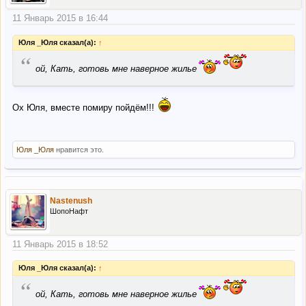
11 Январь 2015 в 16:44
Юля _Юля сказал(а):
↑
“
ой, Кать, готовь мне наверное жилье
Ох Юля, вместе помиру пойдём!!!
Юля _Юля
нравится это.
Nastenush
ШопоНафт
11 Январь 2015 в 18:52
Юля _Юля сказал(а):
↑
“
ой, Кать, готовь мне наверное жилье