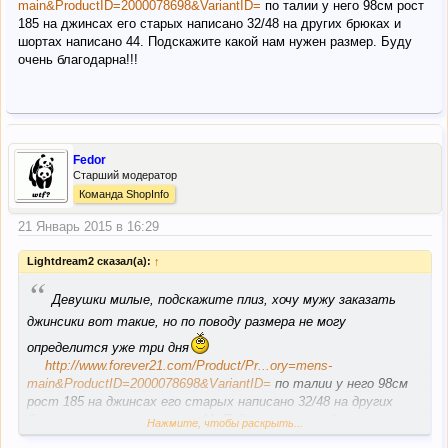
main&ProductID=2000078698&VariantID=
по талии у него 98см рост
185 на джинсах его старых написано 32/48 на других брюках и
шортах написано 44. Подскажите какой нам нужен размер. Буду
очень благодарна!!!
Fedor
Старший модератор
Команда ShopInfo
21 Январь 2015 в 16:29
Lightdream2 сказал(а):
↑
“
Девушки милые, подскажите плиз, хочу мужу заказать
джинсики вот такие, но по поводу размера не могу
определится уже три дня
http://www.forever21.com/Product/Pr...ory=mens-
main&ProductID=2000078698&VariantID=
по талии у него 98см
рост 185 на джинсах его старых написано 32/48 на других
брюках и шортах написано 44. Подскажите какой нам нужен
Нажмите, чтобы раскрыть...
размер. Буду очень благодарна!!!