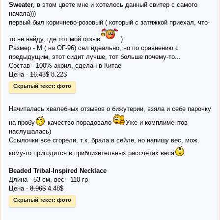
Sweater
, в этом цвете мне и хотелось данный свитер с самого
начала)))
первый был коричнево-розовый ( который с затяжкой приехал, что-
то не найду, где тот мой отзыв
)
Размер - М ( на ОГ-96) сел идеально, но по сравнению с
предыдущим, этот сидит лучше, тот больше почему-то...
Состав - 100% акрил, сделан в Китае
Цена -
16.43$
8.22$
Скрытый текст:
фото
Начиталась хвалебных отзывов о бижутерии, взяла и себе парочку
на пробу
качество порадовало
Уже и комплиментов
наслушалась)
Сcылочки все сгорели, т.к. брала в сейле, но напишу вес, мож.
кому-то пригодится в приблизительных рассчетах веса
Beaded Tribal-Inspired Necklace
Длина - 53 см, вес - 110 гр
Цена -
8.96$
4.48$
Скрытый текст:
фото