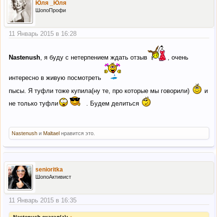
Юля _Юля
ШопоПрофи
11 Январь 2015 в 16:28
Nastenush
, я буду с нетерпением ждать отзыв
, очень
интересно в живую посмотреть
пысы. Я туфли тоже купила(ну те, про которые мы говорили)
и
не только туфли
. Будем делиться
Nastenush
и
Maltael
нравится это.
senioritka
ШопоАктивист
11 Январь 2015 в 16:35