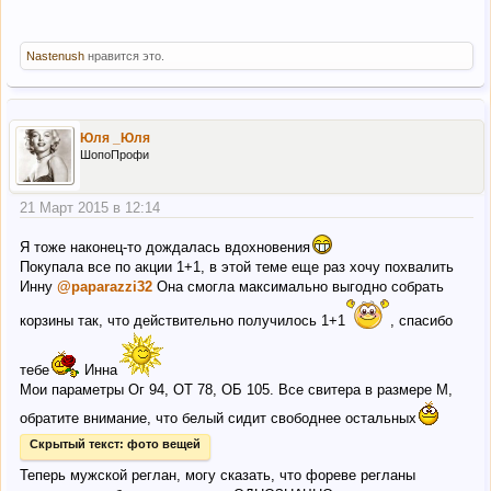
Вот реальное фото. Сразу скажу качество фоток плохое,
простите
что то мой фотик барахлит
Но
Nastenush
нравится это.
по внешнему виду все как на сайте.
Юля _Юля
ШопоПрофи
К шубе по акции брала дубленку. Тоже в размере Л
21 Март 2015 в 12:14
Вот дубленной я довольна на 100%
Она классная.
Я тоже наконец-то дождалась вдохновения
Отворот рукава не пришит, можно регулировать по длине.
Покупала все по акции 1+1, в этой теме еще раз хочу похвалить
Крой дубленки прямой. А самое главное она теплая. Я в ней
Инну
@paparazzi32
Она смогла максимально выгодно собрать
хожу на работу и мороз - 10 было не холодно. Как по мне то
корзины так, что действительно получилось 1+1
, спасибо
качество очень даже
тебе
Инна
Мои параметры Ог 94, ОТ 78, ОБ 105. Все свитера в размере М,
Вот как то так.
обратите внимание, что белый сидит свободнее остальных
Скрытый текст:
фото вещей
Теперь мужской реглан, могу сказать, что фореве регланы