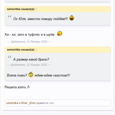
senioritka сказал(а):
↑
“
Ох Юля, вместе помиру пойдём!!!
Хи - хи, зато в туфлях и в шубе
--- Добавлено,
11 Январь 2015
---
senioritka сказал(а):
↑
“
А размер какой брали?
--- Добавлено,
11 Январь 2015
---
Взяла таки?
ждем-ждем хвастов!!!
Решила взять Л
senioritka
и
Юля _Юля
нравится это.