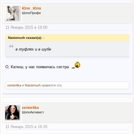
Юля _Юля
ШопоПрофи
11 Январь 2015 в 19:00
Nastenush сказал(а):
↑
“
в туфлях и в шубе
О, Катюш, у нас появилась сестра
senioritka
и
Nastenush
нравится это.
senioritka
ШопоАктивист
11 Январь 2015 в 19:20