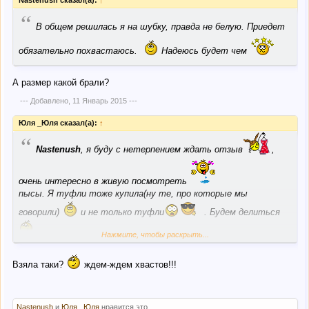
Nastenush сказал(а):
↑
“
В общем решилась я на шубку, правда не белую. Приедет
обязательно похвастаюсь.
Надеюсь будет чем
А размер какой брали?
--- Добавлено,
11 Январь 2015
---
Юля _Юля сказал(а):
↑
“
Nastenush
, я буду с нетерпением ждать отзыв
,
очень интересно в живую посмотреть
пысы. Я туфли тоже купила(ну те, про которые мы
говорили)
и не только туфли
. Будем делиться
Нажмите, чтобы раскрыть...
Взяла таки?
ждем-ждем хвастов!!!
Nastenush
и
Юля _Юля
нравится это.