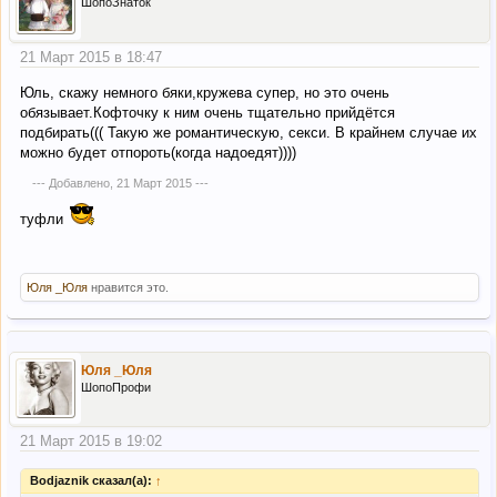
ШопоЗнаток
21 Март 2015 в 18:47
Юль, скажу немного бяки,кружева супер, но это очень
обязывает.Кофточку к ним очень тщательно прийдётся
подбирать((( Такую же романтическую, секси. В крайнем случае их
можно будет отпороть(когда надоедят))))
--- Добавлено,
21 Март 2015
---
туфли
Юля _Юля
нравится это.
Юля _Юля
ШопоПрофи
21 Март 2015 в 19:02
Bodjaznik сказал(а):
↑