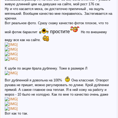
Длина - 24 см ( с цепочкой), 18 см ( без цепочки)
живую длинней цем на девушке на сайте, мой рост 176 см.
вес - 35 гр
Ну и что касается меха, он достаточно приличный , на ощупь
Цена
2.66$
1.33$
мягенький. Вообщем качество мне понравилось. Застегивается на
крючки.
Скрытый текст:
фото
Вот реальное фото. Сразу скажу качество фоток плохое, что то
простите
мой фотик барахлит
Но по внешнему
виду все как на сайте.
К шубе по акции брала дубленку. Тоже в размере Л
Вот дубленной я довольна на 100%
Она классная. Отворот
рукава не пришит, можно регулировать по длине. Крой дубленки
прямой. А самое главное она теплая. Я в ней хожу на работу и
мороз - 10 было не холодно. Как по мне то качество очень даже
Вот как то так.