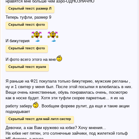
нравятся мне больше чем аэро-ОДНОЗНАЧНО
Скрытый текст:
размер Л
Теперь туфли, размер 9
Скрытый текст:
фото
И бижутерия
Скрытый текст:
фото
И фото всего этого на мне
Скрытый текст:
вуаля
Я раньше на Ф21 покупала только бижутерию, мужские регланы ,
ну и 1 свитер у меня был. После этой посылки я влюбилась в них.
Вещи очень качественные, обувь понравилась очень, посмотрю
как в носке будет. Хотя эти туфли скорее паркетные... я их на
работу заберу
. Вообщем фореве рулит, да еще и такие акции
подкидывает
Скрытый текст:
для май литл систер
Девочки, а как Вам кружево на юбке? Хочу мнения...
На юбке нет пятен, это солнечные зайчики, под жилеткой гольф
НЕ фореве, а манго