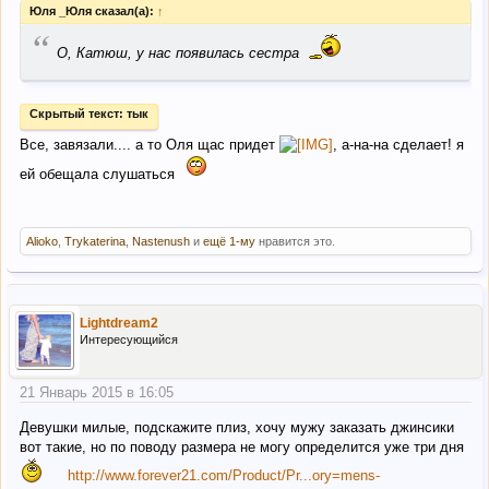
Юля _Юля сказал(а):
↑
“
О, Катюш, у нас появилась сестра
Скрытый текст:
тык
Все, завязали.... а то Оля щас придет
, а-на-на сделает! я
ей обещала слушаться
Alioko
,
Trykaterina
,
Nastenush
и
ещё 1-му
нравится это.
Lightdream2
Интересующийся
21 Январь 2015 в 16:05
Девушки милые, подскажите плиз, хочу мужу заказать джинсики
вот такие, но по поводу размера не могу определится уже три дня
http://www.forever21.com/Product/Pr...ory=mens-