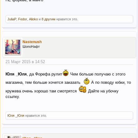
JuliaP
,
Fedor
,
Alioko
и
8 другим
нравится это.
Nastenush
ШопоНафт
21 Март 2015 в 14:52
Юля _Юля
, да Форефа рулит
Чем больше получаю с этого
магазина, тем больше хочется заказать
А по поводу юбки, то
кружева очень хорошо там смотрятся
Дайте на убочку
ссылку.
Юля _Юля
нравится это.