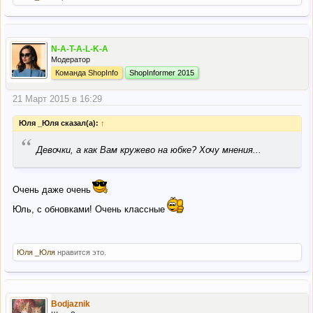
N-A-T-A-L-K-A
Модератор
Команда ShopInfo
ShopInformer 2015
21 Март 2015 в 16:29
Юля _Юля сказал(а):
↑
“
Девочки, а как Вам кружево на юбке? Хочу мнения...
Очень даже очень
Юль, с обновками! Очень классные
Юля _Юля
нравится это.
Bodjaznik