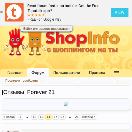
Read forum faster on mobile. Get the Free
Tapatalk app?
VIEW
FREE - on Google Play
Войти или зарегистрироваться
Главная
Форум
Пользователи
Правила
Последние сообщения
Главная
Форум
Коллективный разум
Отзывы и хвасты
[Отзывы] Forever 21
< Назад
1
←
12
13
14
15
16
→
21
Вперёд >