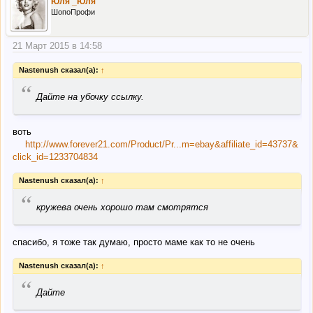
Юля _Юля
ШопоПрофи
21 Март 2015 в 14:58
Nastenush сказал(а):
↑
“
Дайте на убочку ссылку.
воть
http://www.forever21.com/Product/Pr...m=ebay&affiliate_id=43737&
click_id=1233704834
Nastenush сказал(а):
↑
“
кружева очень хорошо там смотрятся
спасибо, я тоже так думаю, просто маме как то не очень
Nastenush сказал(а):
↑
“
Дайте