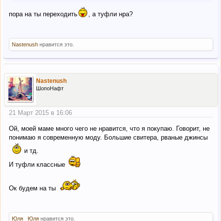
пора на ты переходить
, а туфли нра?
Nastenush
нравится это.
Nastenush
ШопоНафт
21 Март 2015 в 16:06
Ой, моей маме много чего не нравится, что я покупаю. Говорит, не
понимаю я современную моду. Большие свитера, рваные джинсы
и тд.
И туфли классные
Ок будем на ты
Юля _Юля
нравится это.