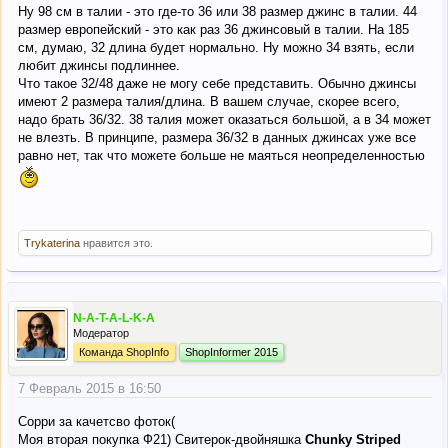
Ну 98 см в талии - это где-то 36 или 38 размер джинс в талии. 44
размер европейский - это как раз 36 джинсовый в талии. На 185
см, думаю, 32 длина будет нормально. Ну можно 34 взять, если
любит джинсы подлиннее.
Что такое 32/48 даже не могу себе представить. Обычно джинсы
имеют 2 размера талия/длина. В вашем случае, скорее всего,
надо брать 36/32. 38 талия может оказаться большой, а в 34 может
не влезть. В принципе, размера 36/32 в данных джинсах уже все
равно нет, так что можете больше не маяться неопределенностью
Trykaterina
нравится это.
N-A-T-A-L-K-A
Модератор
Команда ShopInfo
ShopInformer 2015
7 Февраль 2015 в 16:50
Сорри за качетсво фоток(
Моя вторая покупка Ф21) Свитерок-двойняшка
Chunky Striped