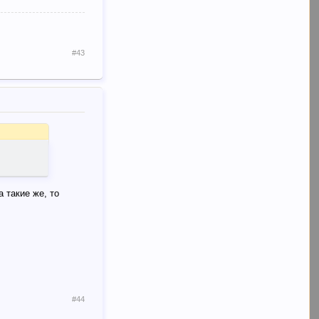
#43
 такие же, то
#44