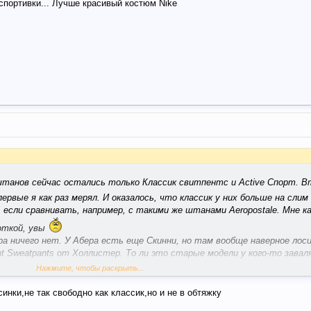
спортивки... Лучше красивый костюм Nike
 штанов сейчас остались только Классик свитпентс и Active Спорт. В
рвые я как раз мерял. И оказалось, что классик у них больше на слим
сли сравнивать, например, с такими же штанами Aeropostale. Мне ка
роткой, увы
ра ничего нет. У Абера есть еще Скинни, но там вообще наверное лосин
ht Sweatpants от Холлистер. То ли это старые модели у кого-то завал
олее соответствующим названием.
Нажмите, чтобы раскрыть...
синки,не так свободно как классик,но и не в обтяжку