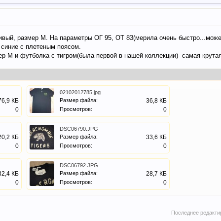
ивый, размер М. На параметры ОГ 95, ОТ 83(мерила очень быстро...может
 синие с плетеным поясом.
ер М и футболка с тигром(была первой в нашей коллекции)- самая крутая
02102012785.jpg
76,9 КБ
Размер файла:
36,8 КБ
0
Просмотров:
0
DSC06790.JPG
20,2 КБ
Размер файла:
33,6 КБ
0
Просмотров:
0
DSC06792.JPG
32,4 КБ
Размер файла:
28,7 КБ
0
Просмотров:
0
Последнее редакти