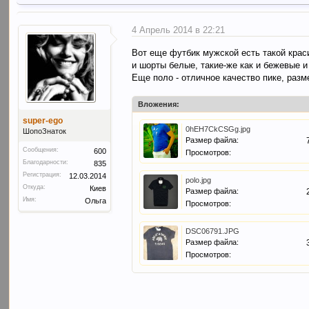
4 Апрель 2014 в 22:21
Вот еще футбик мужской есть такой крас
и шорты белые, такие-же как и бежевые и
Еще поло - отличное качество пике, разм
Вложения:
super-ego
0hEH7CkCSGg.jpg
ШопоЗнаток
Размер файла:
Сообщения:
600
Просмотров:
Благодарности:
835
Регистрация:
12.03.2014
polo.jpg
Откуда:
Киев
Размер файла:
Имя:
Ольга
Просмотров:
DSC06791.JPG
Размер файла:
Просмотров: