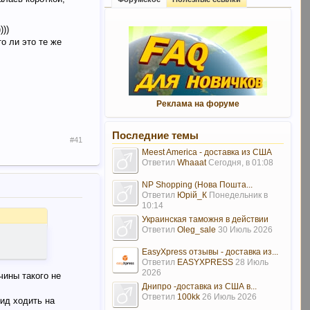
)))
то ли это те же
Реклама на форуме
Последние темы
#41
Meest America - доставка из США
Ответил
Whaaat
Сегодня, в 01:08
NP Shopping (Нова Пошта...
Ответил
Юрій_К
Понедельник в
10:14
Украинская таможня в действии
Ответил
Oleg_sale
30 Июль 2026
EasyXpress отзывы - доставка из...
Ответил
EASYXPRESS
28 Июль
2026
чины такого не
Днипро -доставка из США в...
Ответил
100kk
26 Июль 2026
вид ходить на