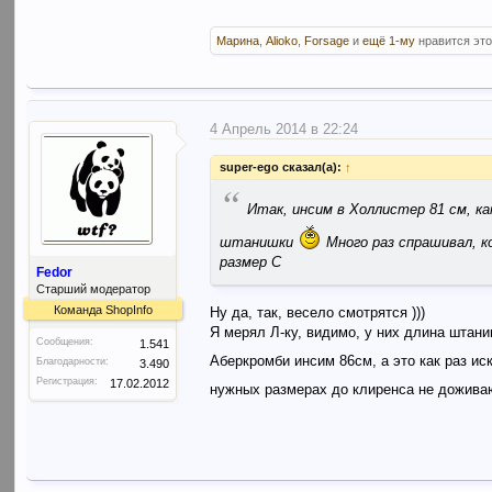
Марина
,
Alioko
,
Forsage
и
ещё 1-му
нравится это
4 Апрель 2014 в 22:24
super-ego сказал(а):
↑
“
Итак, инсим в Холлистер 81 см, к
штанишки
Много раз спрашивал, ко
размер С
Fedor
Старший модератор
Команда ShopInfo
Ну да, так, весело смотрятся )))
Я мерял Л-ку, видимо, у них длина штан
Сообщения:
1.541
Аберкромби инсим 86см, а это как раз и
Благодарности:
3.490
Регистрация:
17.02.2012
нужных размерах до клиренса не дожив