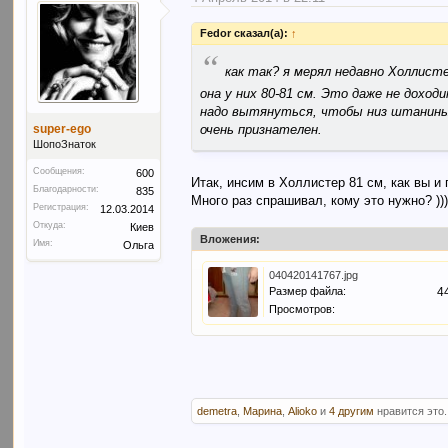
Fedor сказал(а):
↑
“
как так? я мерял недавно Холлист
она у них 80-81 см. Это даже не доходи
надо вытянуться, чтобы низ штанины
очень признателен.
super-ego
ШопоЗнаток
Сообщения:
600
Итак, инсим в Холлистер 81 см, как вы 
Благодарности:
835
Много раз спрашивал, кому это нужно? )))
Регистрация:
12.03.2014
Откуда:
Киев
Вложения:
Имя:
Ольга
040420141767.jpg
Размер файла:
4
Просмотров:
demetra
,
Марина
,
Alioko
и
4 другим
нравится это.