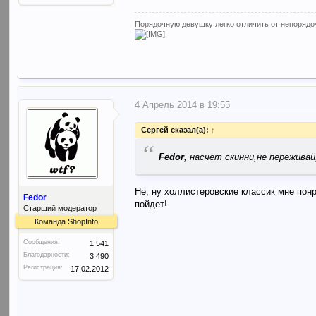
Порядочную девушку легко отличить от непорядоч
4 Апрель 2014 в 19:55
Сергей сказал(а):
↑
“
Fedor
, насчет скинни,не переживай
Не, ну холлистеровские классик мне понр
Fedor
пойдет!
Старший модератор
Команда ShopInfo
Сообщения:
1.541
Благодарности:
3.490
Регистрация:
17.02.2012