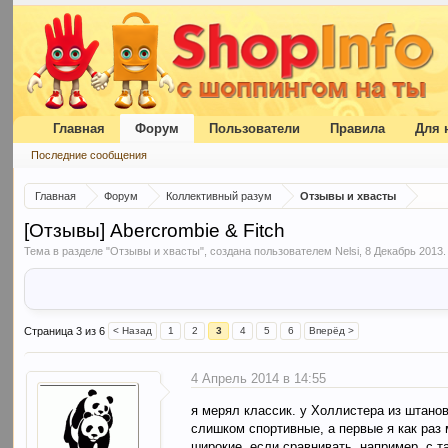
Главная
Форум
Пользователи
Правила
Для 
Последние сообщения
Главная
Форум
Коллективный разум
Отзывы и хвасты
[Отзывы] Abercrombie & Fitch
Тема в разделе "
Отзывы и хвасты
", создана пользователем
Nelsi
,
8 Декабрь 2013
.
Страница 3 из 6
< Назад
1
2
3
4
5
6
Вперёд >
4 Апрель 2014 в 14:55
я мерял классик. у Холлистера из штанов
слишком спортивные, а первые я как раз 
широкие, если сравнивать, например, с т