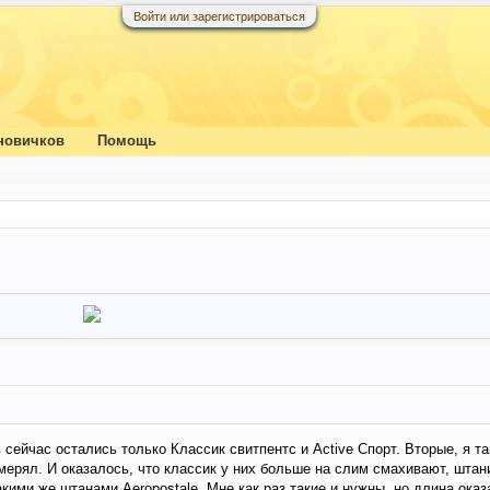
Войти или зарегистрироваться
новичков
Помощь
 сейчас остались только Классик свитпентс и Active Спорт. Вторые, я т
мерял. И оказалось, что классик у них больше на слим смахивают, штан
акими же штанами Aeropostale. Мне как раз такие и нужны, но длина оказ