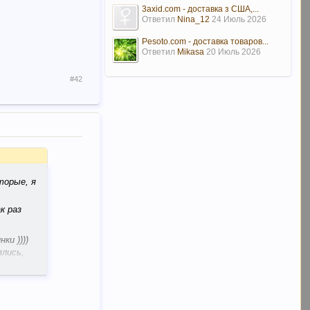
3axid.com - доставка з США,...
Ответил
Nina_12
24 Июль 2026
Pesoto.com - доставка товаров...
Ответил
Mikasa
20 Июль 2026
#42
торые, я
к раз
ки ))))
ялись,