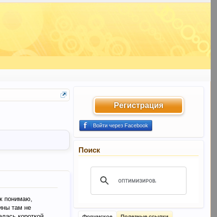
Регистрация
Войти через Facebook
Поиск
ак понимаю,
ины там не
алась короткой,
Форумское
Полезные ссылки