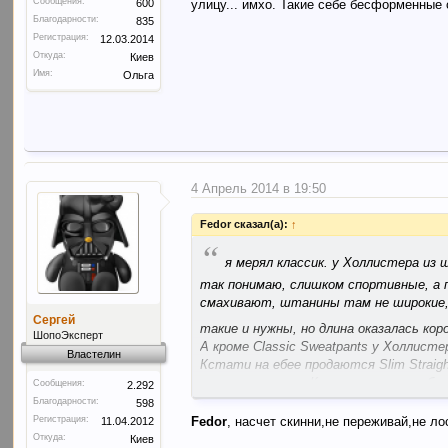
Сообщения:
600
улицу... имхо. Такие себе бесформенные 
Благодарности:
835
Регистрация:
12.03.2014
Откуда:
Киев
Имя:
Ольга
4 Апрель 2014 в 19:50
Fedor сказал(а):
↑
“
я мерял классик. у Холлистера из
так понимаю, слишком спортивные, а пе
смахивают, штанины там не широкие, е
Сергей
такие и нужны, но длина оказалась ко
ШопоЭксперт
А кроме Classic Sweatpants у Холлисте
Властелин
Кстати на ебее продаются Slim Straig
то ли это те же Классик, только с б
Сообщения:
2.292
Благодарности:
598
Регистрация:
Fedor
, насчет скинни,не переживай,не ло
11.04.2012
Откуда:
Киев