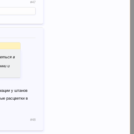
#47
деться в
нни и
рмации у штанов
вые расцветки в
#48