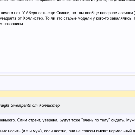
ничего нет. У Абера есть еще Скинни, но там вообще наверное лосинки )
weatpants от Холлистер. То ли это старые модели у кого-то завалялись, 
м названием.
raight Sweatpants от Холлистер
аренького. Слим стрейт, уверена, будут тоже "очень по телу" сидеть. Муж
них носить (и я и муж), если честно, они не совсем имеют нормальный 