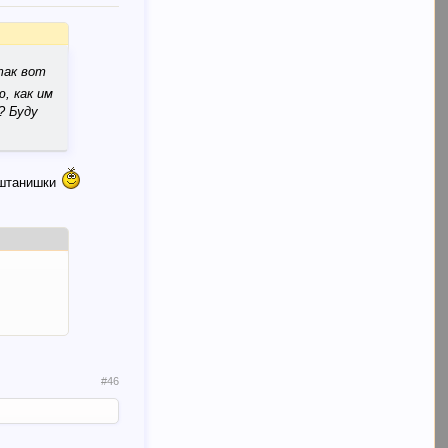
так вот
ю, как им
? Буду
в штанишки
#46