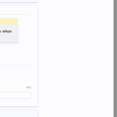
у абера
#45