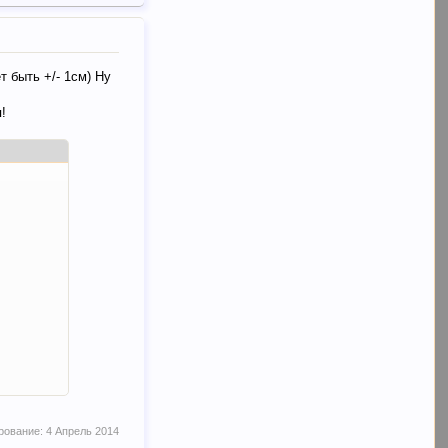
 быть +/- 1см) Ну
!
рование:
4 Апрель 2014