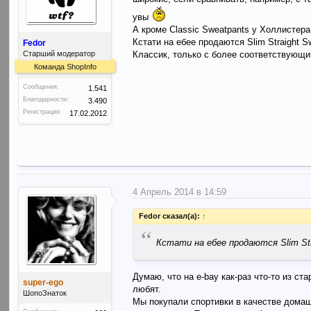
увы
А кроме Classic Sweatpants у Холлистера 
Кстати на ебее продаются Slim Straight S
Fedor
Старший модератор
Классик, только с более соответствующи
Команда ShopInfo
Сообщения:
1.541
Благодарности:
3.490
Регистрация:
17.02.2012
4 Апрель 2014 в 14:59
Fedor сказал(а):
↑
“
Кстати на ебее продаются Slim St
Думаю, что на е-bay как-раз что-то из ст
super-ego
любят.
ШопоЗнаток
Мы покупали спортивки в качестве домаш