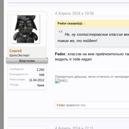
4 Апрель 2014 в 19:56
Fedor сказал(а):
↑
“
Не, ну холлистеровские классик мн
такие же, то пойдет!
Сергей
Fedor
, классик на мне приблизительно та
ШопоЭксперт
модель я тебе кидал
Властелин
Сообщения:
2.292
Благодарности:
598
Порядочную девушку легко отличить от непорядоч
Регистрация:
11.04.2012
Откуда:
Киев
Fedor
нравится это.
4 Апрель 2014 в 22:11