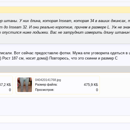
ер штаны. У них длина, которая Inseam, которая 34 в ваших джинсах, 
т до Inseam 32. И они реально короткие, причем в размере L. Уж не зна
 опустился ниже лодыжки. Вас не затруднит измерить длину штанин
и писали. Вот сейчас предоставлю фотки. Мужа еле уговорила одеться 
) Рост 187 см, носит дома)) Повторюсь, что это скинни и размер С
040420141768.jpg
47,2 КБ
Размер файла:
475,9 КБ
0
Просмотров:
0