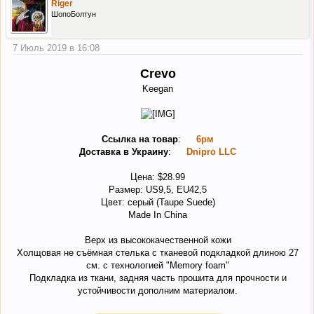
Riger
ШопоБолтун
7 Июль 2019 в 16:08
Crevo
Keegan
Ссылка на товар
:
6рм
Доставка в Украину
:
Dnipro LLC
Цена: $28.99
Размер: US9,5, EU42,5
Цвет: серый (Taupe Suede)
Made In China
Верх из высококачественной кожи
Холщовая не съёмная стелька с тканевой подкладкой длиною 27
см. c технологией "Memory foam"
Подкладка из ткани, задняя часть прошита для прочности и
устойчивости дополним материалом.