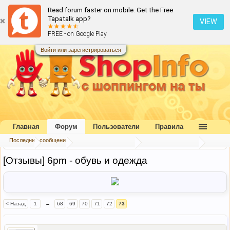
Read forum faster on mobile. Get the Free
Tapatalk app?
VIEW
FREE - on Google Play
Войти или зарегистрироваться
Главная
Форум
Пользователи
Правила
Последние сообщения
Главная
Форум
Коллективный разум
Отзывы и хвасты
[Отзывы] 6pm - обувь и одежда
< Назад
1
←
68
69
70
71
72
73