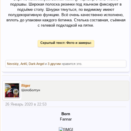
подошвы. Широкая полоска резинки под язычком фиксирует в
подъёме стопу. Шнурки тянуться, по видимому имеют
полудекоративную функцию. Всё очень качественно исполнено,
вплоть до упаковки каждого ботинка. Стелька составная, съёмная
с гелевой подкладкой на пятке.
Скрытый текст:
Фото и замеры:
Nevskiy
,
AnKl
,
Dark Angel
и
3 другим
нравится это.
Riger
ШопоБолтун
26 Январь 2020 в 22:53
Born
Fannar