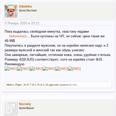
Gdalinka
ШопоЭксперт
5 Январь 2020 в 20:12
Пока выдалась свободная минутка, хвастану кедами
birkenstock
... Были куплены на ЧП, но сейчас цена такая же
49.99$
Покупались в разделе мужском, но на коробке написано кидс и 2
размера мужской и женский так как обувь унисекс.
Они шикарные, легчайшие, отличная кожа, очень удобная стелька.
Размеру 42(9,5US) соответствуют, хотя на коробке стоит 9US.
Рекомендую.
Alioko
,
Riger
,
N-A-T-A-L-K-A
и
10 другим
нравится это.
Nevskiy
ШопоФанат