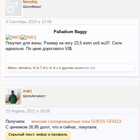
Nevskiy
ШопоФанат
4 Сентябрь 2020 в 10:06
Palladium Baggy
Покупал для жены. Размер на ногу 23,5 взял us6 eu37. Сели
идеально. По цене дороговато 53$.
Alioko
,
demetra
,
N-A-T-A-L-K-A
и
4 другим
нравится это.
AnKl
ШопоАктивист
23 Апрель 2021 в 19:05
Получили
женские солнцезащитные очки GUESS GF6113
.
С ценником 26,95 долл, что и сейчас, покупали.
Скрытый текст:
анфас и профиль