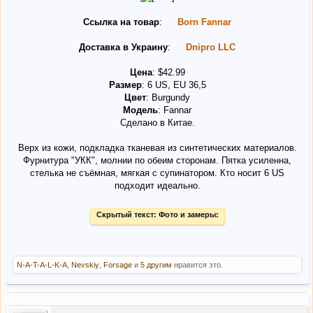
Ссылка на товар
:
Born Fannar
Доставка в Украину
:
Dnipro LLC
Цена
: $42.99
Размер
: 6 US, EU 36,5
Цвет
: Burgundy
Модель
: Fannar
Сделано в Китае.
Верх из кожи, подкладка тканевая из синтетических материалов.
Фурнитура "УКК", молнии по обеим сторонам. Пятка усиленна,
стелька не съёмная, мягкая с супинатором. Кто носит 6 US
подходит идеально.
Скрытый текст:
Фото и замеры:
N-A-T-A-L-K-A
,
Nevskiy
,
Forsage
и
5 другим
нравится это.