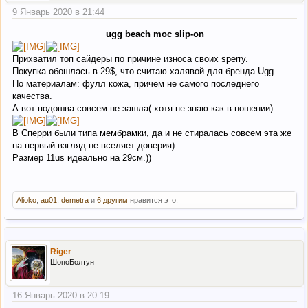
9 Январь 2020 в 21:44
ugg beach moc slip-on
Прихватил топ сайдеры по причине износа своих sperry.
Покупка обошлась в 29$, что считаю халявой для бренда Ugg.
По материалам: фулл кожа, причем не самого последнего
качества.
А вот подошва совсем не зашла( хотя не знаю как в ношении).
В Сперри были типа мембрамки, да и не стиралась совсем эта же
на первый взгляд не вселяет доверия)
Размер 11us идеально на 29см.))
Alioko
,
au01
,
demetra
и
6 другим
нравится это.
Riger
ШопоБолтун
16 Январь 2020 в 20:19