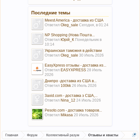
Последние темы
Meest America - доставка из США
Ответил
Oleg_sale
Сегодня, в 01:24
NP Shopping (Нова Пошта...
Ответил
Юрій_К
Понедельник в
10:14
Украинская таможня в действии
Ответил
Oleg_sale
30 Июль 2026
EasyXpress отзывы - доставка из...
Ответил
EASYXPRESS
28 Июль
2026
Днипро -доставка из США в...
Ответил
100kk
26 Июль 2026
3axid.com - доставка з США,...
Ответил
Nina_12
24 Июль 2026
Pesoto.com - доставка товаров...
Ответил
Mikasa
20 Июль 2026
Главная
Форум
Коллективный разум
Отзывы и хвасты