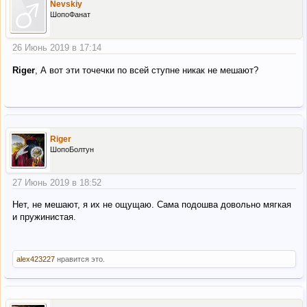
Nevskiy
ШопоФанат
26 Июнь 2019 в 17:14
Riger
, А вот эти точечки по всей ступне никак не мешают?
Riger
ШопоБолтун
27 Июнь 2019 в 18:52
Нет, не мешают, я их не ощущаю. Сама подошва довольно мягкая
и пружинистая.
alex423227
нравится это.