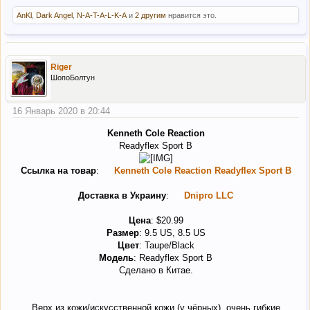
AnKl
,
Dark Angel
,
N-A-T-A-L-K-A
и
2 другим
нравится это.
Riger
ШопоБолтун
16 Январь 2020 в 20:44
Kenneth Cole Reaction
Readyflex Sport B
Ссылка на товар
:
Kenneth Cole Reaction Readyflex Sport B
Доставка в Украину
:
Dnipro LLC
Цена
: $20.99
Размер
: 9.5 US, 8.5 US
Цвет
: Taupe/Black
Модель
: Readyflex Sport B
Сделано в Китае.
Верх из кожи/искусственной кожи (у чёрных), очень гибкие