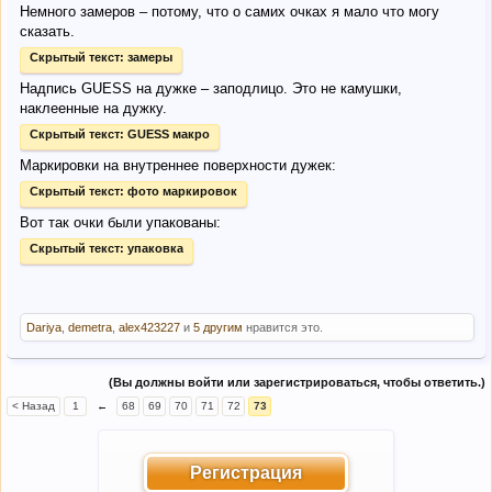
Немного замеров – потому, что о самих очках я мало что могу
сказать.
Скрытый текст:
замеры
Надпись GUESS на дужке – заподлицо. Это не камушки,
наклеенные на дужку.
Скрытый текст:
GUESS макро
Маркировки на внутреннее поверхности дужек:
Скрытый текст:
фото маркировок
Вот так очки были упакованы:
Скрытый текст:
упаковка
Dariya
,
demetra
,
alex423227
и
5 другим
нравится это.
(Вы должны войти или зарегистрироваться, чтобы ответить.)
< Назад
1
←
68
69
70
71
72
73
Регистрация