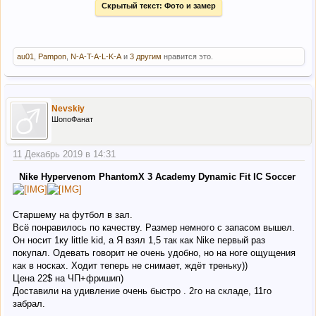
Скрытый текст:
Фото и замер
au01
,
Pampon
,
N-A-T-A-L-K-A
и
3 другим
нравится это.
Nevskiy
ШопоФанат
11 Декабрь 2019 в 14:31
Nike Hypervenom PhantomX 3 Academy Dynamic Fit IC Soccer
Старшему на футбол в зал.
Всё понравилось по качеству. Размер немного с запасом вышел.
Он носит 1ку little kid, а Я взял 1,5 так как Nike первый раз
покупал. Одевать говорит не очень удобно, но на ноге ощущения
как в носках. Ходит теперь не снимает, ждёт треньку))
Цена 22$ на ЧП+фришип)
Доставили на удивление очень быстро . 2го на складе, 11го
забрал.