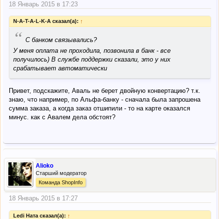
18 Январь 2015 в 17:23
N-A-T-A-L-K-A сказал(а):
↑
“
С банком связывались?
У меня оплата не проходила, позвонила в банк - все
получилось) В службе поддержки сказали, это у них
срабатывает автоматически
Привет, подскажите, Аваль не берет двойную конвертацию? т.к.
знаю, что например, по Альфа-банку - сначала была запрошена
сумма заказа, а когда заказ отшипили - то на карте оказался
минус. как с Авалем дела обстоят?
Alioko
Старший модератор
Команда ShopInfo
18 Январь 2015 в 17:27
Ledi Ната сказал(а):
↑