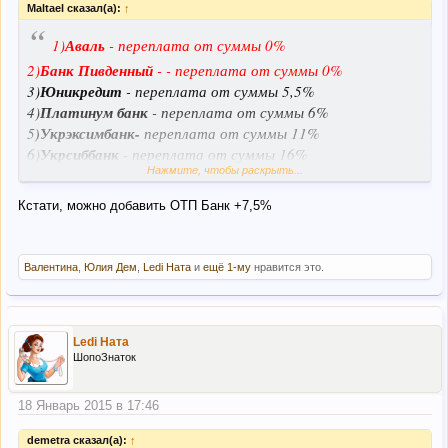
Maltael сказал(а):
↑
“
1)
Аваль
- переплата от суммы 0%
2)
Банк Пивденный
- - переплата от суммы 0%
3)
Юникредит
- переплата от суммы 5,5%
4)
Платинум банк
- переплата от суммы 6%
5
)Укрэксимбанк-
переплата от суммы 11%
6)
Укрсиббанк
- переплата от суммы 16%
Нажмите, чтобы раскрыть...
7)
Ощадбанк
- переплата от суммы 18,5%
8)
ПУМБ
- переплата от суммы 19%
Кстати, можно добавить ОТП Банк +7,5%
9)
Приватбанк
- переплата от суммы 22%
Валентина
,
Юлия Дем
,
Ledi Ната
и
ещё 1-му
нравится это.
Ledi Ната
ШопоЗнаток
18 Январь 2015 в 17:46
demetra сказал(а):
↑