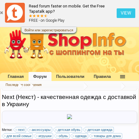
Read forum faster on mobile. Get the Free
Tapatalk app?
VIEW
FREE - on Google Play
Войти или зарегистрироваться
Главная
Форум
Пользователи
Правила
Последние сообщения
Форум
...
Каталог интернет-магазинов
Великобритания
Next (Некст) - качественная одежда с доставкой
в Украину
Метки:
next
аксессуары
детская обувь
детская одежда
для всей семьи
игрушки
обувь
одежда
товары для дома