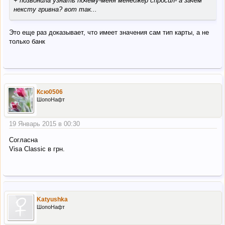
+ позвонила узнать почему-меня менеджер спросил- а зачем
нексту гривна? вот так...
Это еще раз доказывает, что имеет значения сам тип карты, а не
только банк
Ксю0506
ШопоНафт
19 Январь 2015 в 00:30
Согласна
Visa Classic в грн.
Katyushka
ШопоНафт