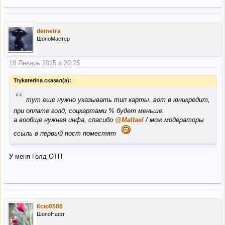
demetra
ШопоМастер
18 Январь 2015 в 20:25
Trykaterina сказал(а):
↑
“
тут еще нужно указывать тип карты. вот в юникредит,
при оплате голд, соцкартами % будет меньше.
а вообще нужная инфа, спасибо
@Maltael
/ мож модераторы
ссыль в первый пост поместят
У меня Голд ОТП
Ксю0506
ШопоНафт