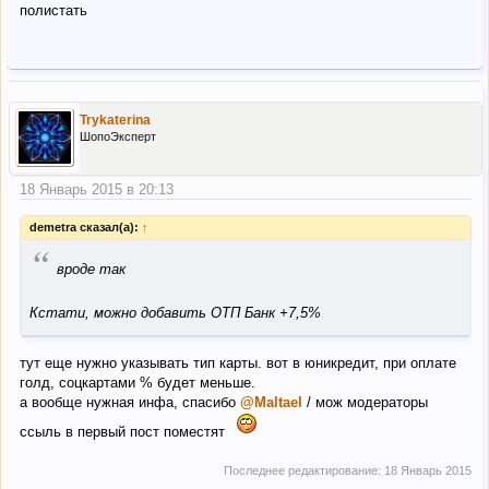
полистать
Trykaterina
ШопоЭксперт
18 Январь 2015 в 20:13
demetra сказал(а):
↑
“
вроде так
Кстати, можно добавить ОТП Банк +7,5%
тут еще нужно указывать тип карты. вот в юникредит, при оплате
голд, соцкартами % будет меньше.
а вообще нужная инфа, спасибо
@Maltael
/ мож модераторы
ссыль в первый пост поместят
Последнее редактирование:
18 Январь 2015