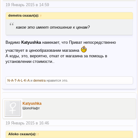
19 Январь 2015 в 14:59
demetra сказал(а):
↑
“
какое это имеет отношение к ценам?
Видимо
Katyushka
намекает, что Приват непосредственно
участвует в ценообразовании магазина
А коды, это, вероятно, откат от магазина за помощь в
установлении стоимости..
N-A-T-A-L-K-A
и
demetra
нравится это.
Katyushka
ШопоНафт
19 Январь 2015 в 16:46
Alioko сказал(а):
↑