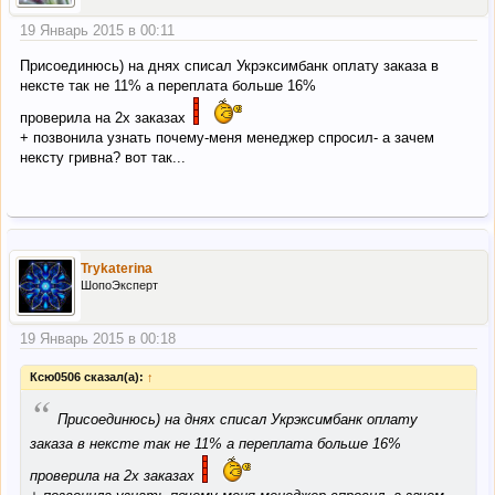
19 Январь 2015 в 00:11
Присоединюсь) на днях списал Укрэксимбанк оплату заказа в
нексте так не 11% а переплата больше 16%
проверила на 2х заказах
+ позвонила узнать почему-меня менеджер спросил- а зачем
нексту гривна? вот так...
Trykaterina
ШопоЭксперт
19 Январь 2015 в 00:18
Ксю0506 сказал(а):
↑
“
Присоединюсь) на днях списал Укрэксимбанк оплату
заказа в нексте так не 11% а переплата больше 16%
проверила на 2х заказах