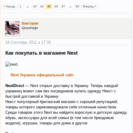
< Назад
1
←
43
44
45
46
47
→
60
Вперёд >
Виктория
ШопоНафт
19 Сентябрь 2011 в 17:36
Как покупать в магазине Next
Next Украина официальный сайт
NextDirect
— Next открыл доставку в Украину. Теперь каждый
украинец может сам без посредников купить одежду Некст с
быстрой доставкой в Украину.
Некст популярный британский магазин с хорошей репутацией,
товары которого зарекомендовали себя отличным качеством.
Среди товаров этого Next вы найдете взрослую и детскую одежду,
обувь, аксессуары для всей семьи (в том числе брендовые
модели), игрушки, товары для дома и другое.