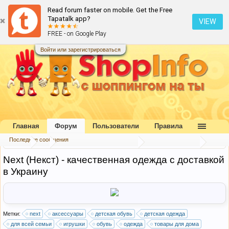
Read forum faster on mobile. Get the Free
Tapatalk app?
VIEW
FREE - on Google Play
Войти или зарегистрироваться
Главная
Форум
Пользователи
Правила
Последние сообщения
Форум
...
Каталог интернет-магазинов
Великобритания
Next (Некст) - качественная одежда с доставкой
в Украину
Метки:
next
аксессуары
детская обувь
детская одежда
для всей семьи
игрушки
обувь
одежда
товары для дома