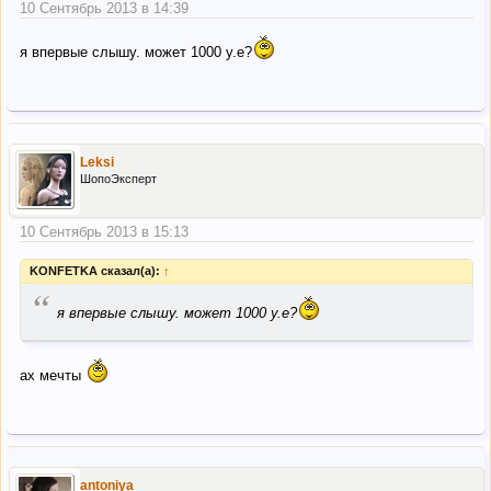
10 Сентябрь 2013 в 14:39
я впервые слышу. может 1000 у.е?
Leksi
ШопоЭксперт
10 Сентябрь 2013 в 15:13
KONFETKA сказал(а):
↑
“
я впервые слышу. может 1000 у.е?
ах мечты
antoniya