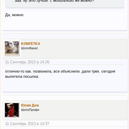
ааа. ну это лучше. с мобильного же можно?
Да, можно
KONFETKA
ШопоФанат
11 Сентябрь 2013 в 14:26
отлично-то как. позвонила, все объяснили. дали трек. сегодня
вылетела посылка.
Юлия Дем
ШопоПрофи
11 Сентябрь 2013 в 14:37