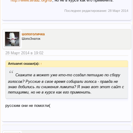
http://www.avaaz.org/ru/
, но не в курсе как его применить.
Последнее редактирование:
28 Март 2014
шопоголичка
ШопоЗнаток
28 Март 2014 в 19:02
Antuanet сказал(а):
↑
“
Скажите а может уже кто-то создал петицию по сбору
голосов? Русские в свое время собирали голоса - правда не
знаю добились ли снижения лимита? Я знаю вот этот сайт с
петициями, но не в курсе как его применить.
русским они не помогли(