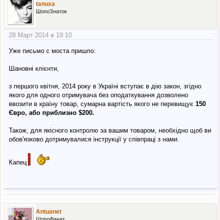
tanuxa
ШопоЗнаток
28 Март 2014 в 19:10
Уже письмо с моста пришло:
Шановні клієнти,
з першого квітня, 2014 року в Україні вступає в дію закон, згідно
якого для одного отримувача без оподаткування дозволено
ввозити в країну товар, сумарна вартість якого не перевищує
150
Євро, або приблизно $200.
Також, для якісного контролю за вашим товаром, необхідно щоб ви
обов'язково дотримувалися інструкції у співпраці з нами.
Капец
Antuanet
ШопоФанат