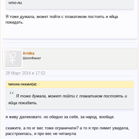
что-ли.
Я тоже думала, может пойти с плакатиком постоять и яйца
покидать.
Arnika
ШопоФанат
28 Март 2014 в 17:52
tanuxa сказал(а):
↑
“
Я тоже думала, может пойти с плакатиком постоять и
яйца покидать.
я живу далековато. но обидно за себя, за народ. вообще.
скажите, а по кг вес тоже ограничили? а то я про лимит увидела,
расстроилась, и про вес не читанула