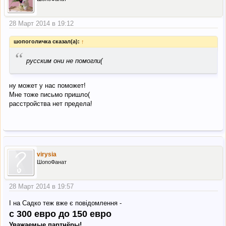
28 Март 2014 в 19:12
шопоголичка сказал(а):
↑
“
русским они не помогли(
ну может у нас поможет!
Мне тоже письмо пришло(
расстройства нет предела!
virysia
ШопоФанат
28 Март 2014 в 19:57
І на Садко теж вже є повідомлення -
с 300 евро до 150 евро
Уважаемые партнёры!