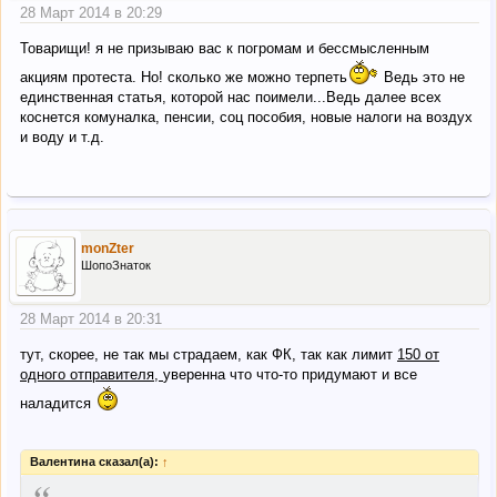
28 Март 2014 в 20:29
Товарищи! я не призываю вас к погромам и бессмысленным
акциям протеста. Но! сколько же можно терпеть
Ведь это не
единственная статья, которой нас поимели...Ведь далее всех
коснется комуналка, пенсии, соц пособия, новые налоги на воздух
и воду и т.д.
monZter
ШопоЗнаток
28 Март 2014 в 20:31
тут, скорее, не так мы страдаем, как ФК, так как лимит
150 от
одного отправителя,
уверенна что что-то придумают и все
наладится
Валентина сказал(а):
↑
“