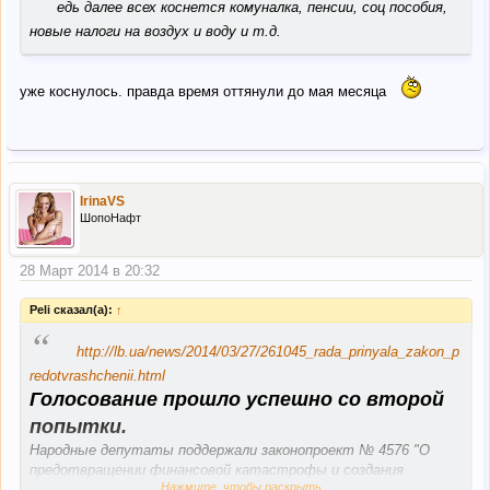
едь далее всех коснется комуналка, пенсии, соц пособия,
новые налоги на воздух и воду и т.д.
уже коснулось. правда время оттянули до мая месяца
IrinaVS
ШопоНафт
28 Март 2014 в 20:32
Peli сказал(а):
↑
“
http://lb.ua/news/2014/03/27/261045_rada_prinyala_zakon_p
redotvrashchenii.html
Голосование прошло успешно со второй
попытки.
Народные депутаты поддержали законопроект № 4576 "О
предотвращении финансовой катастрофы и создания
Нажмите, чтобы раскрыть...
предпосылок для экономического роста в Украине".