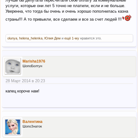
Лучше бы депутаты пересчитали себе оплату за коммунальные
услуги, которые они лет 5 точно не платили, если и не больше.
Уверенна, что тогда бы очень и очень хорошо пополнилась казна
страны!!! А то привыкли, все сделаем и все за счет людей !!!
olunya
,
helena_helenka
,
Юлия Дем
и
ещё 1-му
нравится это.
Marisha1976
ШопоБолтун
28 Март 2014 в 20:23
капец короче нам!
Валентина
ШопоЗнаток