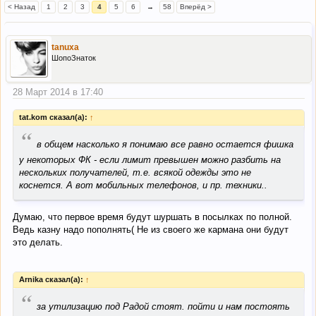
< Назад
1
2
3
4
5
6
→
58
Вперёд >
tanuxa
ШопоЗнаток
28 Март 2014 в 17:40
tat.kom сказал(а):
↑
“
в общем насколько я понимаю все равно остается фишка
у некоторых ФК - если лимит превышен можно разбить на
нескольких получателей, т.е. всякой одежды это не
коснется. А вот мобильных телефонов, и пр. техники..
Думаю, что первое время будут шуршать в посылках по полной.
Ведь казну надо пополнять( Не из своего же кармана они будут
это делать.
Arnika сказал(а):
↑
“
за утилизацию под Радой стоят. пойти и нам постоять