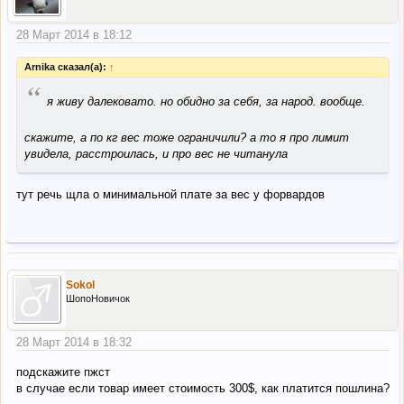
28 Март 2014 в 18:12
Arnika сказал(а):
↑
“
я живу далековато. но обидно за себя, за народ. вообще.
скажите, а по кг вес тоже ограничили? а то я про лимит
увидела, расстроилась, и про вес не читанула
тут речь щла о минимальной плате за вес у форвардов
Sokol
ШопоНовичок
28 Март 2014 в 18:32
подскажите пжст
в случае если товар имеет стоимость 300$, как платится пошлина?