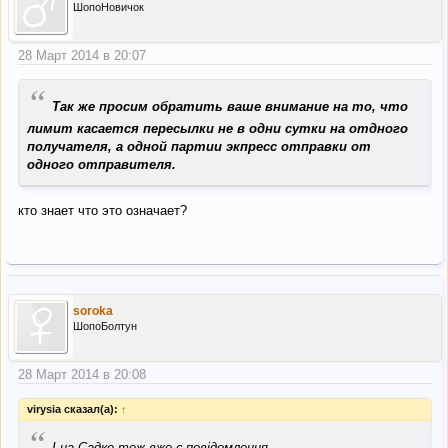
ШопоНовичок
28 Март 2014 в 20:07
“
Так же просим обратить ваше внимание на то, что
лимит касается пересылки не в одни сутки на отдного
получателя, а одной партии экпресс отправки от
одного отправителя.
кто знает что это означает?
soroka
ШопоБолтун
28 Март 2014 в 20:08
virysia сказал(а):
↑
“
І на Садко теж вже є повідомлення -