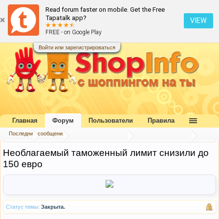
Read forum faster on mobile. Get the Free
Tapatalk app?
VIEW
FREE - on Google Play
Войти или зарегистрироваться
Главная
Форум
Пользователи
Правила
Последние сообщения
Главная
Форум
Букварь шопоголика
Таможня Украины
Необлагаемый таможенный лимит снизили до
150 евро
Статус темы:
Закрыта.