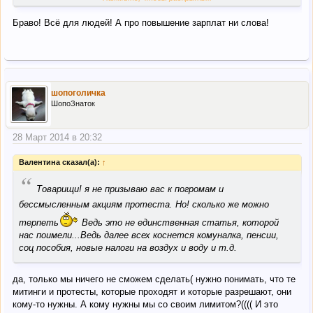
За соответствующее решение проголосовали 246 нардепов.
Браво! Всё для людей! А про повышение зарплат ни слова!
шопоголичка
ШопоЗнаток
28 Март 2014 в 20:32
Валентина сказал(а):
↑
“
Товарищи! я не призываю вас к погромам и
бессмысленным акциям протеста. Но! сколько же можно
терпеть
Ведь это не единственная статья, которой
нас поимели...Ведь далее всех коснется комуналка, пенсии,
соц пособия, новые налоги на воздух и воду и т.д.
да, только мы ничего не сможем сделать( нужно понимать, что те
митинги и протесты, которые проходят и которые разрешают, они
кому-то нужны. А кому нужны мы со своим лимитом?(((( И это