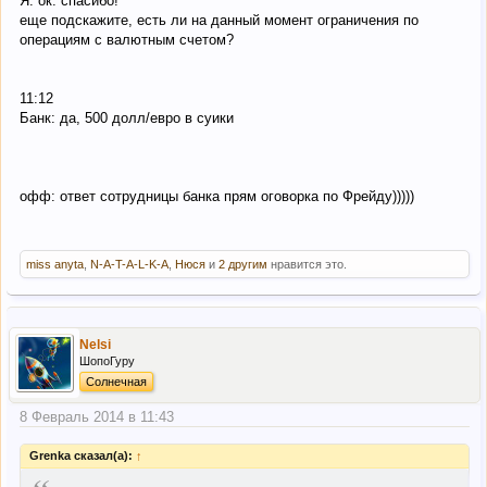
Я: ок. спасибо!
еще подскажите, есть ли на данный момент ограничения по
операциям с валютным счетом?
11:12
Банк: да, 500 долл/евро в суики
офф: ответ сотрудницы банка прям оговорка по Фрейду)))))
miss anyta
,
N-A-T-A-L-K-A
,
Нюся
и
2 другим
нравится это.
Nelsi
ШопоГуру
Солнечная
8 Февраль 2014 в 11:43
Grenka сказал(а):
↑