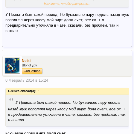
Нажмите, чтобы раскрыть...
операции в валюте проводились (мы не могли в кассе
пополнить счет в валюте человеку в Херсоне, когда он на
У Привата был такой период. Но буквально пару недель назад муж
следующий день говорил нам, что ему прекрасно переводили
пополнял через кассу мой вирт долл счет, все ок. + я
деньги другие люди, в том числе и он -через кассу. Но это уже
предварительно уточняла в чате, сказали, без проблем. так и
лирическое отступление, .т.к. через приват24 на его
вышло
виртуалку долларовую деньги шли без проблем, что,
собственно и могли делать 3-и лица до вчерашнего дня).
Обрезают все возможности трансфера валюты по счетам
физ. лиц
Nelsi
ШопоГуру
Солнечная
8 Февраль 2014 в 15:24
Grenka сказал(а):
↑
“
У Привата был такой период. Но буквально пару недель
назад муж пополнял через кассу мой вирт долл счет, все ок. +
я предварительно уточняла в чате, сказали, без проблем. так
и вышло
ключевое слово
вирт долл счет