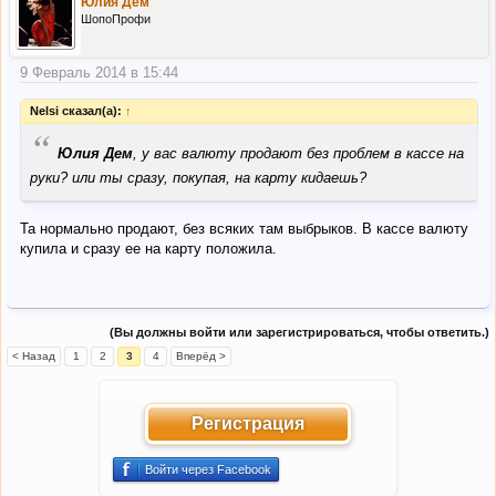
Юлия Дем
ШопоПрофи
9 Февраль 2014 в 15:44
Nelsi сказал(а):
↑
“
Юлия Дем
, у вас валюту продают без проблем в кассе на
руки? или ты сразу, покупая, на карту кидаешь?
Та нормально продают, без всяких там выбрыков. В кассе валюту
купила и сразу ее на карту положила.
(Вы должны войти или зарегистрироваться, чтобы ответить.)
< Назад
1
2
3
4
Вперёд >
Регистрация
Войти через Facebook