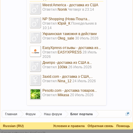
Meest America - доставка из США
Ответил
Nonik
Четверг в 23:14
NP Shopping (Нова Пошта...
Ответил
Юрій_К
Понедельник в
10:14
Украинская таможня в действии
Ответил
Oleg_sale
30 Июль 2026
EasyXpress отзывы - доставка из...
Ответил
EASYXPRESS
28 Июль
2026
Днипро -доставка из США в...
Ответил
100kk
26 Июль 2026
3axid.com - доставка з США,...
Ответил
Nina_12
24 Июль 2026
Pesoto.com - доставка товаров...
Ответил
Mikasa
20 Июль 2026
Главная
Форум
Наш форум
Блог портала
Russian (RU)
Условия и правила
Обратная связь
Помощь
Forum software by XenForo™