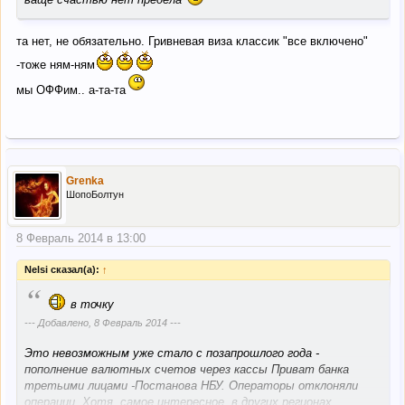
та нет, не обязательно. Гривневая виза классик "все включено"
-тоже ням-ням
мы ОФФим.. а-та-та
Grenka
ШопоБолтун
8 Февраль 2014 в 13:00
Nelsi сказал(а):
↑
“
в точку
--- Добавлено,
8 Февраль 2014
---
Это невозможным уже стало с позапрошлого года -
пополнение валютных счетов через кассы Приват банка
третьими лицами -Постанова НБУ. Операторы отклоняли
операции. Хотя, самое интересное, в других регионах