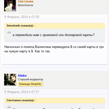
Светланка
ШопоЗнаток
8 Февраль 2014 в 07:05
Smesharik сказал(а):
↑
“
а переводили вам с гривневой или долларовой карты?
Насколько я поняла,Валентина переводила $ со своей карты в грн
на чужую карту в $. Как то так.
Alioko
Старший модератор
Команда ShopInfo
8 Февраль 2014 в 07:57
Светланка сказал(а):
↑
“