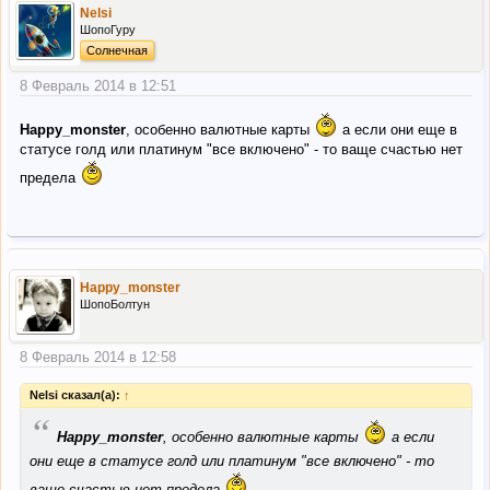
Nelsi
ШопоГуру
Солнечная
8 Февраль 2014 в 12:51
Happy_monster
, особенно валютные карты
а если они еще в
статусе голд или платинум "все включено" - то ваще счастью нет
предела
Happy_monster
ШопоБолтун
8 Февраль 2014 в 12:58
Nelsi сказал(а):
↑
“
Happy_monster
, особенно валютные карты
а если
они еще в статусе голд или платинум "все включено" - то
ваще счастью нет предела