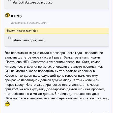
“
да, 500 долл/евро в суики
в точку
--- Добавлено,
8 Февраль 2014
---
Валентина сказал(а):
↑
“
Жаль что прикрыли.
Это невозможным уже стало с позапрошлого года - пополнение
валютных счетов через кассы Приват банка третьими лицами
-Постанова НБУ. Операторы отклоняли операции. Хотя, самое
интересное, в других регионах операции в валюте проводились
(мы не могли в кассе пополнить счет в валюте человеку в
Херсоне, когда он на следующий день говорил нам, что ему
прекрасно переводили деньги другие люди, в том числе и он
-через кассу. Но это уже лирическое отступление, .т.к. через
приват24 на его виртуалку долларовую деньги шли без проблем,
что, собственно и могли делать 3-и лица до вчерашнего дня).
Обрезают все возможности трансфера валюты по счетам физ. лиц