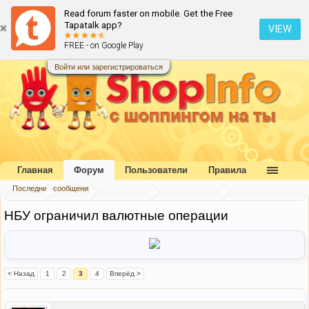
Read forum faster on mobile. Get the Free
Tapatalk app?
VIEW
FREE - on Google Play
Войти или зарегистрироваться
Главная
Форум
Пользователи
Правила
Последние сообщения
Главная
Форум
Наш форум
Блог портала
НБУ ограничил валютные операции
< Назад
1
2
3
4
Вперёд >