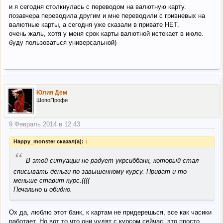
и я сегодня столкнулась с переводом на валютную карту.
позавчера переводила другим и мне переводили с гривневых на
валютные карты, а сегодня уже сказали в привате НЕТ.
очень жаль, хотя у меня срок карты валютной истекает в июле.
буду пользоваться универсальной)
Юлия Дем
ШопоПрофи
9 Февраль 2014 в 12:43
Happy_monster сказал(а):
↑
“
В этой ситуации не радует укрсиббанк, который стал
списывать деньги по завышенному курсу. Приват и то
меньше ставит курс.((((
Печально и обидно.
Ох да, люблю этот банк, к картам не придерешься, все как часики
работает. Но вот то что они чудят с курсом сейчас, это просто