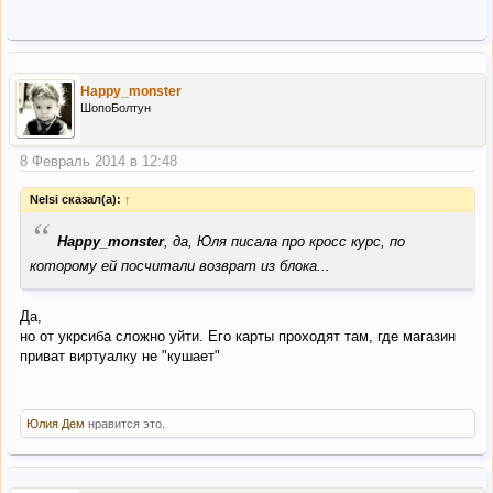
Happy_monster
ШопоБолтун
8 Февраль 2014 в 12:48
Nelsi сказал(а):
↑
“
Happy_monster
, да, Юля писала про кросс курс, по
которому ей посчитали возврат из блока...
Да,
но от укрсиба сложно уйти. Его карты проходят там, где магазин
приват виртуалку не "кушает"
Юлия Дем
нравится это.