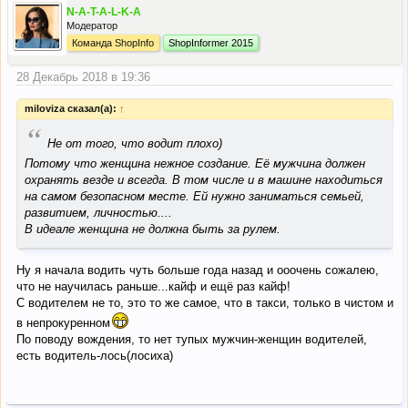
N-A-T-A-L-K-A
Модератор
Команда ShopInfo
ShopInformer 2015
28 Декабрь 2018 в 19:36
miloviza сказал(а):
↑
“
Не от того, что водит плохо)
Потому что женщина нежное создание. Её мужчина должен
охранять везде и всегда. В том числе и в машине находиться
на самом безопасном месте. Ей нужно заниматься семьей,
развитием, личностью....
В идеале женщина не должна быть за рулем.
Ну я начала водить чуть больше года назад и ооочень сожалею,
что не научилась раньше...кайф и ещё раз кайф!
С водителем не то, это то же самое, что в такси, только в чистом и
в непрокуренном
По поводу вождения, то нет тупых мужчин-женщин водителей,
есть водитель-лось(лосиха)