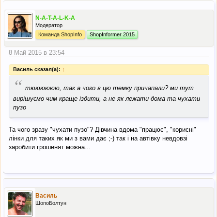
N-A-T-A-L-K-A
Модератор
Команда ShopInfo
ShopInformer 2015
8 Май 2015 в 23:54
Василь сказал(а):
↑
“
тюююююю, так а чого в цю темку причапали? ми тут
вирішуємо чим краще іздити, а не як лежати дома та чухати
пузо
Та чого зразу "чухати пузо"? Дівчина вдома "працює", "корисні"
лінки для таких як ми з вами дає ;-) так і на автівку невдовзі
заробити грошенят можна...
Василь
ШопоБолтун