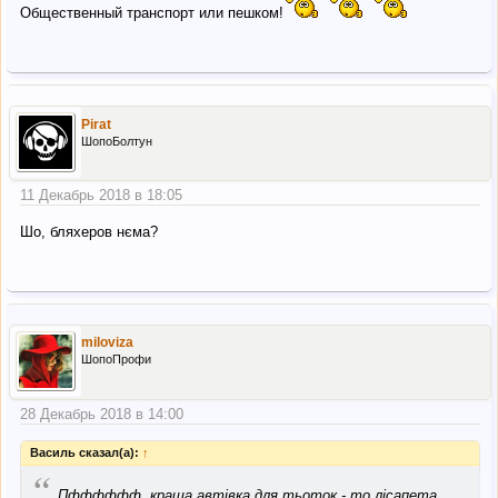
Общественный транспорт или пешком!
Pirat
ШопоБолтун
11 Декабрь 2018 в 18:05
Шо, бляхеров нєма?
miloviza
ШопоПрофи
28 Декабрь 2018 в 14:00
Василь сказал(а):
↑
“
Пфффффф, краща автівка для тьоток - то лісапета