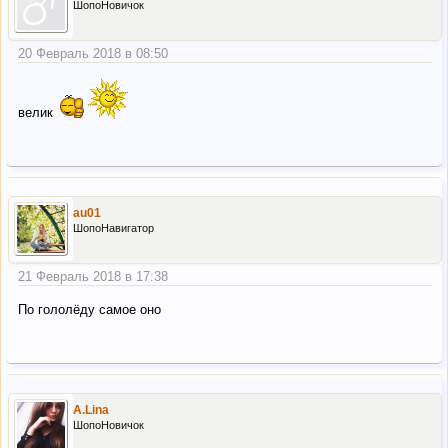
ШопоНовичок
20 Февраль 2018 в 08:50
велик
au01
ШопоНавигатор
21 Февраль 2018 в 17:38
По гололёду самое оно
A.Lina
ШопоНовичок