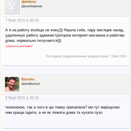
djekilens
ШопоНовичок
7 Май 2015 в 08:55
А я на работу вообще не езжу))) Нашла себе, пару месяцев назад,
удаленную работу администратором интернет-магазина и работаю
дома, нормально получается)))
*удалена реклама*
Последнее редактирование модератором:
7 Май 2015
Василь
ШопоБолтун
8 Май 2015 в 20:15
тюююююю, так а чого в цю темку причапали? ми тут вирішуємо
чим краще іздити, а не як лежати дома та чухати пузо