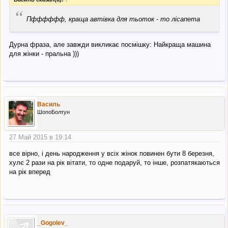
“
Пфффффф, краща автівка для тьоток - то лісапета
Дурна фраза, але завжди викликає посмішку: Найкраща машина
для жінки - пральна )))
Василь
ШопоБолтун
27 Май 2015 в 19:14
все вірно, і день народження у всіх жінок повинен бути 8 березня,
хулє 2 рази на рік вітати, то одне подаруй, то інше, розпатякаються
на рік вперед
_Gogolev_