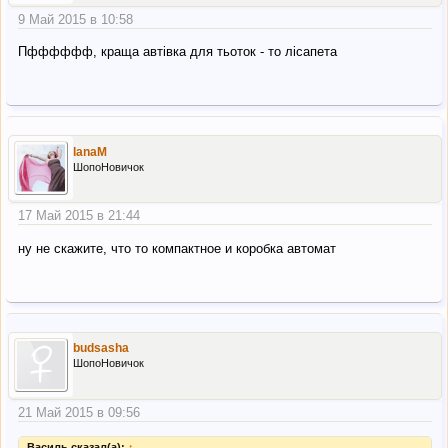
9 Май 2015 в 10:58
Пфффффф, краща автівка для тьоток - то лісапета
lanaM
ШопоНовичок
17 Май 2015 в 21:44
ну не скажите, что то компактное и коробка автомат
budsasha
ШопоНовичок
21 Май 2015 в 09:56
Василь сказал(а):
↑