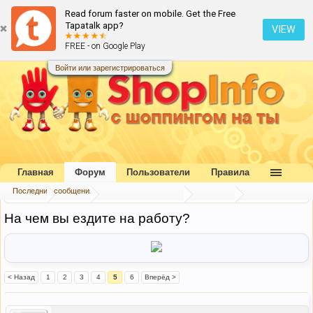
Read forum faster on mobile. Get the Free
Tapatalk app?
VIEW
FREE - on Google Play
Войти или зарегистрироваться
Главная
Форум
Пользователи
Правила
Последние сообщения
Главная
Форум
Коллективный разум
Беседка
На чем вы ездите на работу?
< Назад
1
2
3
4
5
6
Вперёд >