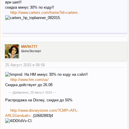
ври шип!!
скидка минус 30% по коду!!
http://www.carters.com/home?id=carters
МИЛА777
ШопоЭксперт
25 Август 2015 в 06:56
На НМ минус 30% по коду на сэйл!!
http://www.hm.com/us/
Скидка действует до 26.08
--- Добавлено,
25 Август 2015
---
Распродажа на Disney, скидки до 50%
http://www.disneystore.com/?CMP=AFL-
AffLSGen&att=..
|10682893|4