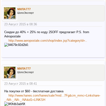
МИЛА777
ШопоЭксперт
23 Август 2015 в 08:36
Скидки до 40% + 25% по коду 25OFF предлагает P.S. from
Aéropostale
http://www.aeropostale.com/shop/index.jsp?categoryId=..
МИЛА777
ШопоЭксперт
23 Август 2015 в 08:41
На покупки от $60 - бесплатная доставка
http://www.hanes.com/hanes/sale?mid...7Fg&cm_mmc=Linkshare-
_-NA-_-NA-_-NA&d1=LINKSH