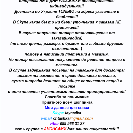
отправка НЕ в ДНИ РАССЫЛКИ обговаривается
индивидуально!!!
Доставка по Украине ТОЛЬКО на адреса указанные в
бандлере!!!
В Skype какие бы то ни были уточнения к заказам НЕ
принимаю!!!
В случае получения товара отличающегося от
заказа(инвойса)
(не того цвета, размера, с браком или любыми другими
изменениями..)
помогу в написании претензии в магазин.
Но товар высылается покупателю до решения вопроса с
магазином.
В случае задержания посылки на таможне
для досмотра:
возможны изменения в сроке доставки посылки,
сумма штрафа делится на общее количество вещей в
посылке
и оплачивается участниками посылки пропорционально!!!
Спасибо за понимание
Приятного всем шоппинга
Мои данные для связи
Skype
layna4ka
e-mail
chtashka
@gmail.com
viber
099 566 31 27
есть группа с
АНОНСАМИ
для наших покупателей!!!