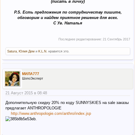
(писать в личку)
P.S. Есть предложения по сотрудничеству пишите,
обговорим и найдем приятное решение для всех.
C Ув. Наталья
Последнее редактирование:
21 Сентябрь 2017
Satura
,
Юлия Дем
и
K.L.N.
нравится это.
МИЛА777
ШопоЭксперт
21 Август 2015 в 08:48
Дополнительную скидку 20% по коду SUNNYSKIES на sale заказы
предлагает ANTHROPOLOGIE
http://www.anthropologie.com/anthro/index.jsp