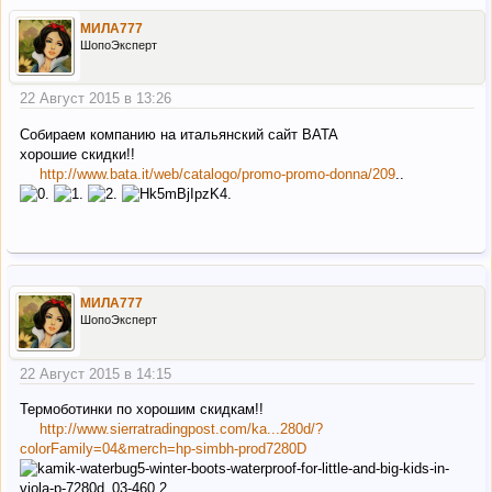
МИЛА777
ШопоЭксперт
22 Август 2015 в 13:26
Собираем компанию на итальянский сайт BATA
хорошие скидки!!
http://www.bata.it/web/catalogo/promo-promo-donna/209
..
МИЛА777
ШопоЭксперт
22 Август 2015 в 14:15
Термоботинки по хорошим скидкам!!
http://www.sierratradingpost.com/ka...280d/?
colorFamily=04&merch=hp-simbh-prod7280D