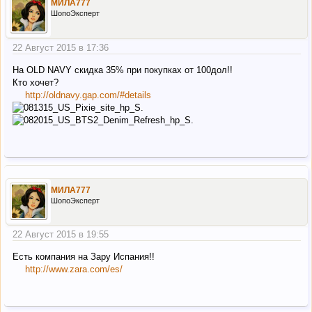
МИЛА777
ШопоЭксперт
22 Август 2015 в 17:36
На OLD NAVY скидка 35% при покупках от 100дол!!
Кто хочет?
http://oldnavy.gap.com/#details
МИЛА777
ШопоЭксперт
22 Август 2015 в 19:55
Есть компания на Зару Испания!!
http://www.zara.com/es/