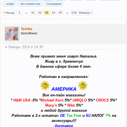
uniqlo
без комиссии
посредник
< Назад
1
←
51
52
53
54
55
→
133
Вперёд >
Tashka
ШопоФанат
4 Январь 2014 в 14:35
Всем привет меня зовут Наталья.
Живу в г. Кременчуг
В данном сфере более 4 лет.
Работаю в направлениях:
АМЕРИКА
Все он-лайн магазины!
*
H&M
USA
-5% *
Michael Kors
5%*
UNIQLO
5
%*
CROCS
5%*
Macy's
5% *
Nike
5%*
и любой другой магазин
Работаем в 2-х штатах:
DE
Tax Free
и
NJ
НАЛОГ
7%
на
аксессуары!!!
доставка