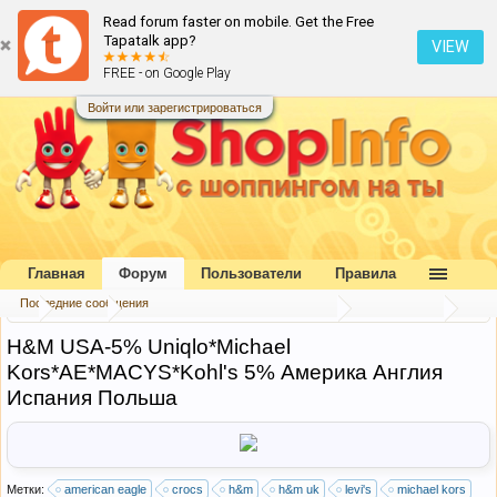
Read forum faster on mobile. Get the Free
Tapatalk app?
VIEW
FREE - on Google Play
Войти или зарегистрироваться
Главная
Форум
Пользователи
Правила
Последние сообщения
...
Форум
Посредники и совместные покупки
Посредники
Н&М USA-5% Uniqlo*Michael
Kors*AE*MACYS*Kohl's 5% Америка Англия
Испания Польша
Метки:
american eagle
crocs
h&m
h&m uk
levi's
michael kors