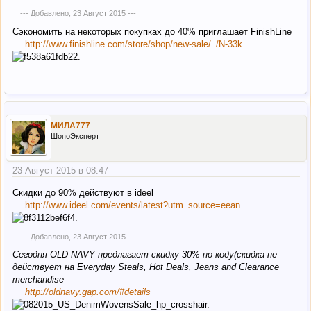
--- Добавлено,
23 Август 2015
---
Сэкономить на некоторых покупках до 40% приглашает FinishLine
http://www.finishline.com/store/shop/new-sale/_/N-33k..
МИЛА777
ШопоЭксперт
23 Август 2015 в 08:47
Скидки до 90% действуют в ideel
http://www.ideel.com/events/latest?utm_source=eean..
--- Добавлено,
23 Август 2015
---
Cегодня OLD NAVY предлагает скидку 30% по коду(скидка не
действует на Everyday Steals, Hot Deals, Jeans and Clearance
merchandise
http://oldnavy.gap.com/#details