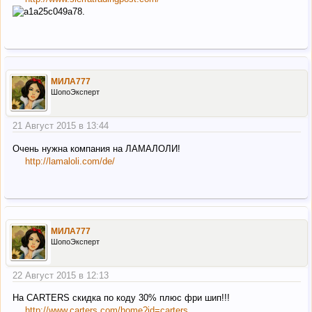
МИЛА777
ШопоЭксперт
21 Август 2015 в 13:44
Очень нужна компания на ЛАМАЛОЛИ!
http://lamaloli.com/de/
МИЛА777
ШопоЭксперт
22 Август 2015 в 12:13
На CARTERS скидка по коду 30% плюс фри шип!!!
http://www.carters.com/home?id=carters