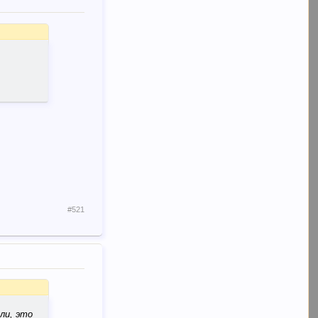
#521
ли, это