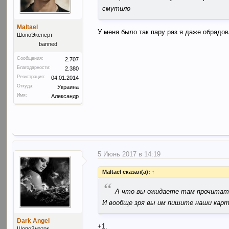
смутило
Maltael
У меня было так пару раз я даже обрадов
ШопоЭксперт
banned
Сообщения:
2.707
Благодарности:
2.380
Регистрация:
04.01.2014
Откуда:
Украина
Имя:
Александр
5 Июнь 2017 в 14:19
Maltael сказал(а):
↑
“
А что вы ожидаете там прочита
И вообще зря вы им пишите наши карт
Dark Angel
+1.
ШопоЗнаток