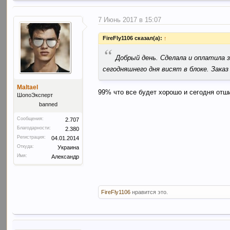
7 Июнь 2017 в 15:07
FireFly1106 сказал(а):
↑
“
Добрый день. Сделала и оплатила з
сегодняшнего дня висят в блоке. Зака
Maltael
99% что все будет хорошо и сегодня отш
ШопоЭксперт
banned
Сообщения:
2.707
Благодарности:
2.380
Регистрация:
04.01.2014
Откуда:
Украина
Имя:
Александр
FireFly1106
нравится это.