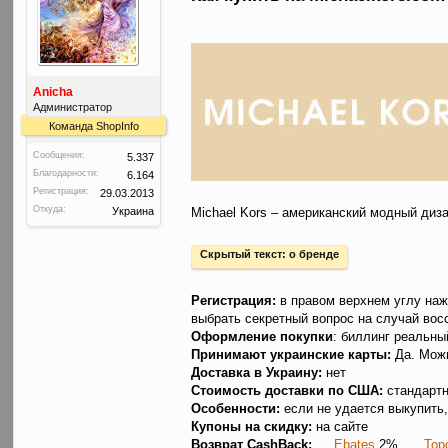
Anicha
Администратор
Команда ShopInfo
Сообщения:
5.337
Благодарности:
6.164
Регистрация:
29.03.2013
Откуда:
Украина
Michael Kors – американский модный диз
Скрытый текст:
о бренде
Регистрация:
в правом верхнем углу на
выбрать секретный вопрос на случай вос
Оформление покупки
: биллинг реальны
Принимают украинские карты:
Да. Можн
Доставка в Украину:
нет
Стоимость доставки по США:
стандартн
Особенности:
если не удается выкупить
Купоны на скидку:
на сайте
Возврат CashBack:
Ebates
2%,
Top