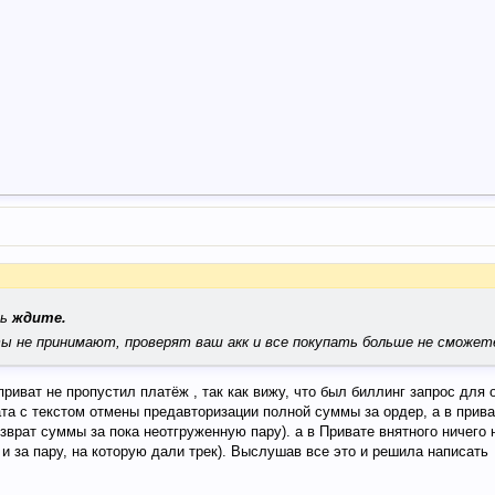
ть
ждите.
ы не принимают, проверят ваш акк и все покупать больше не сможет
приват не пропустил платёж , так как вижу, что был биллинг запрос для 
та с текстом отмены предавторизации полной суммы за ордер, а в прив
возврат суммы за пока неотгруженную пару). а в Привате внятного ничего
 и за пару, на которую дали трек). Выслушав все это и решила написать