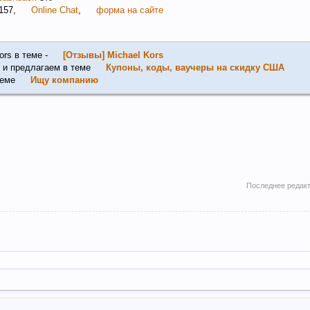
1157,
Online Chat
,
форма на сайте
ors в теме -
[Отзывы] Michael Kors
 и предлагаем в теме
Купоны, коды, ваучеры на скидку США
теме
Ищу компанию
Последнее редак