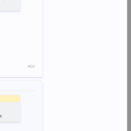
#522
е.