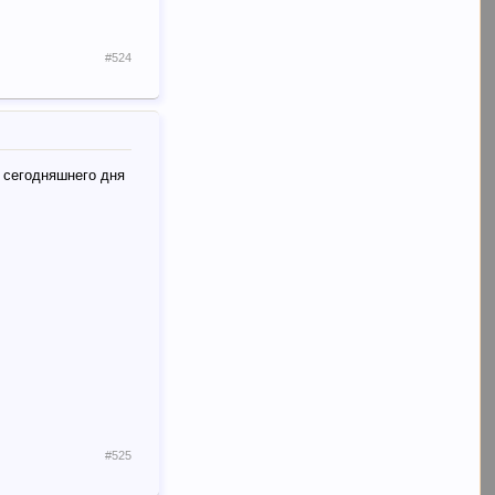
#524
о сегодняшнего дня
#525