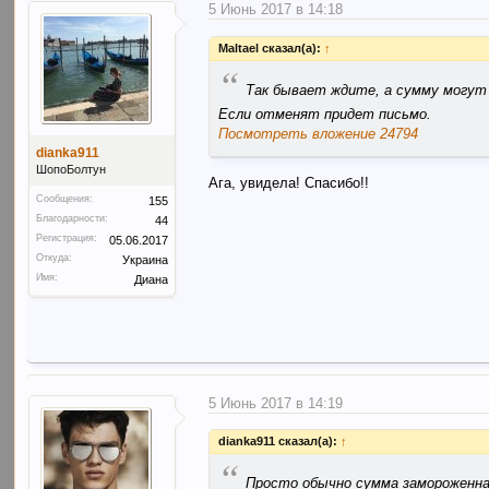
5 Июнь 2017 в 14:18
Maltael сказал(а):
↑
“
Так бывает ждите, а сумму могут 
Если отменят придет письмо.
Посмотреть вложение 24794
dianka911
ШопоБолтун
Ага, увидела! Спасибо!!
Сообщения:
155
Благодарности:
44
Регистрация:
05.06.2017
Откуда:
Украина
Имя:
Диана
5 Июнь 2017 в 14:19
dianka911 сказал(а):
↑
“
Просто обычно сумма замороженная