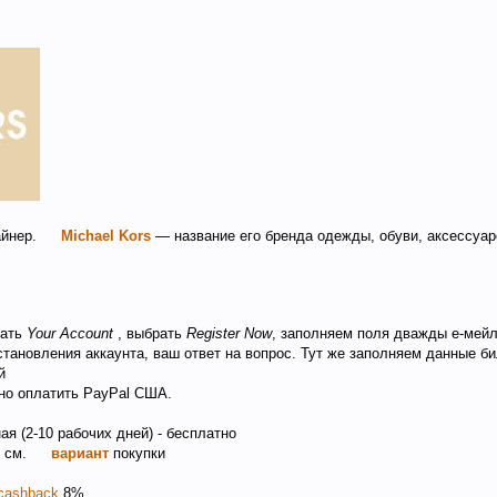
айнер.
Michael Kors
— название его бренда одежды, обуви, аксессуа
жать
Your Account
, выбрать
Register Now
, заполняем поля дважды е-мей
становления аккаунта, ваш ответ на вопрос. Тут же заполняем данные би
й
о оплатить РayРal США.
ая (2-10 рабочих дней) - бесплатно
, см.
вариант
покупки
cashback
8%