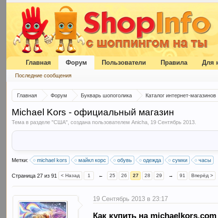
Главная
Форум
Пользователи
Правила
Для 
Последние сообщения
Главная
Форум
Букварь шопоголика
Каталог интернет-магазинов
Michael Kors - официальный магазин
Тема в разделе "
США
", создана пользователем
Anicha
,
19 Сентябрь 2013
.
Метки:
michael kors
майкл корс
обувь
одежда
сумки
часы
Страница 27 из 91
< Назад
1
←
25
26
27
28
29
→
91
Вперёд >
19 Сентябрь 2013 в 23:17
Как купить на michaelkors.com