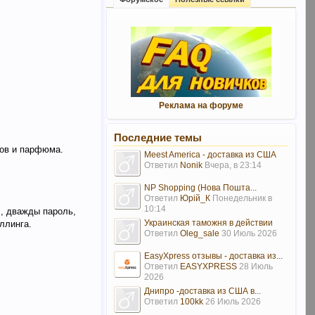
Реклама на форуме
Последние темы
ров и парфюма.
Meest America - доставка из США
Ответил
Nonik
Вчера, в 23:14
NP Shopping (Нова Пошта...
Ответил
Юрій_К
Понедельник в
10:14
л, дважды пароль,
Украинская таможня в действии
ллинга.
Ответил
Oleg_sale
30 Июль 2026
EasyXpress отзывы - доставка из...
Ответил
EASYXPRESS
28 Июль
2026
Днипро -доставка из США в...
Ответил
100kk
26 Июль 2026