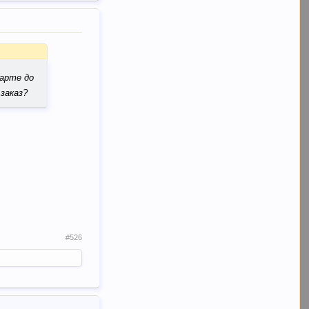
карте до
заказ?
#526