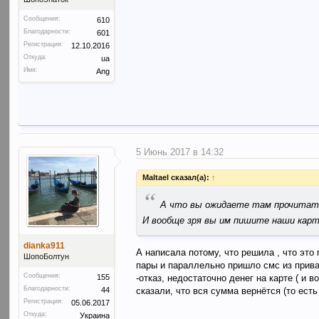
Сообщения:
610
Благодарности:
601
Регистрация:
12.10.2016
Откуда:
ua
Имя:
Ang
5 Июнь 2017 в 14:32
Maltael сказал(а):
↑
“
А что вы ожидаете там прочита
И вообще зря вы им пишите наши карт
dianka911
А написала потому, что решила , что это 
ШопоБолтун
пары и параллельно пришло смс из прива
Сообщения:
155
-отказ, недостаточно денег на карте ( и 
Благодарности:
44
сказали, что вся сумма вернётся (то есть
Регистрация:
05.06.2017
Откуда:
Украина