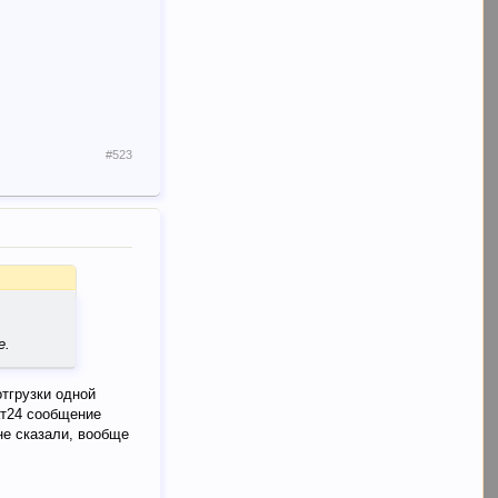
#523
е.
отгрузки одной
ат24 сообщение
 не сказали, вообще