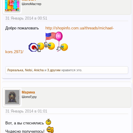
ШопоМастер
31 Январь 2014 в 00:51
Добро пожаловать
http://shopinfo.com.ua/threads/michael-
kors.2971/
Лореалька
,
Nelsi
,
Anicha
и
3 другим
нравится это.
Марина
ШопоГуру
31 Январь 2014 в 01:01
Вот, а вы стеснялись
Чудесно получилось!