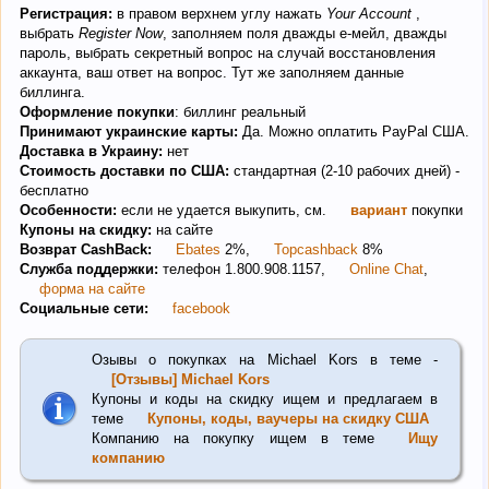
Регистрация:
в правом верхнем углу нажать
Your Account
,
выбрать
Register Now
, заполняем поля дважды е-мейл, дважды
пароль, выбрать секретный вопрос на случай восстановления
аккаунта, ваш ответ на вопрос. Тут же заполняем данные
биллинга.
Оформление покупки
: биллинг реальный
Принимают украинские карты:
Да. Можно оплатить РayРal США.
Доставка в Украину:
нет
Стоимость доставки по США:
стандартная (2-10 рабочих дней) -
бесплатно
Особенности:
если не удается выкупить, см.
вариант
покупки
Купоны на скидку:
на сайте
Возврат CashBack:
Ebates
2%,
Topcashback
8%
Служба поддержки:
телефон 1.800.908.1157,
Online Chat
,
форма на сайте
Социальные сети:
facebook
Озывы о покупках на Michael Kors в теме -
[Отзывы] Michael Kors
Купоны и коды на скидку ищем и предлагаем в
теме
Купоны, коды, ваучеры на скидку США
Компанию на покупку ищем в теме
Ищу
компанию