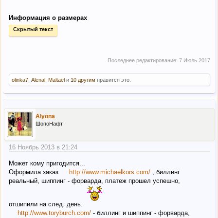
Информация о размерах
Скрытый текст
Последнее редактирование:
7 Июль 2017
olinka7
,
Alenal
,
Maltael
и
10 другим
нравится это.
Alyona
ШопоНафт
16 Ноябрь 2013 в 21:24
Может кому пригодится...
Оформила заказ
http://www.michaelkors.com/
, биллинг
реальный, шиппинг - форварда, платеж прошел успешно,
отшипили на след. день.
http://www.toryburch.com/
- биллинг и шиппинг - форварда,