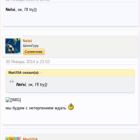
Nelsi
, ок, I'll try))
Nelsi
ШопоГуру
Солнечная
30 Январь 2014 в 23:53
MarUSA сказал(а):
↑
“
Nelsi
, ок, I'll try))
мы будем с нетерпением ждать
MarUSA