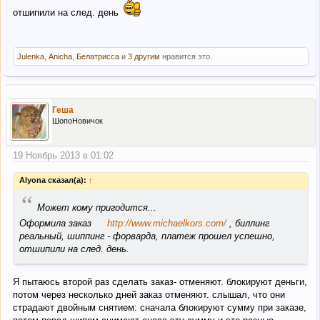
отшипили на след. день
Julenka
,
Anicha
,
Белатрисса
и
3 другим
нравится это.
Геша
ШопоНовичок
19 Ноябрь 2013 в 01:02
Alyona сказал(а):
↑
“
Может кому пригодится...
Оформила заказ
http://www.michaelkors.com/
, биллинг
реальный, шиппинг - форварда, платеж прошел успешно,
отшипили на след. день.
Я пытаюсь второй раз сделать заказ- отменяют. блокируют деньги,
потом через несколько дней заказ отменяют. слышал, что они
страдают двойным снятием: сначала блокируют сумму при заказе,