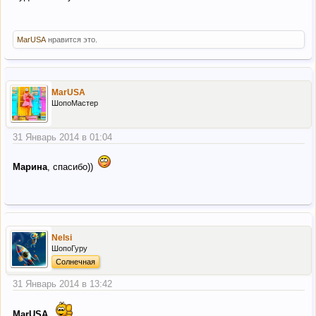
MarUSA
нравится это.
MarUSA
ШопоМастер
31 Январь 2014 в 01:04
Марина
, спасибо))
Nelsi
ШопоГуру
Солнечная
31 Январь 2014 в 13:42
MarUSA
,