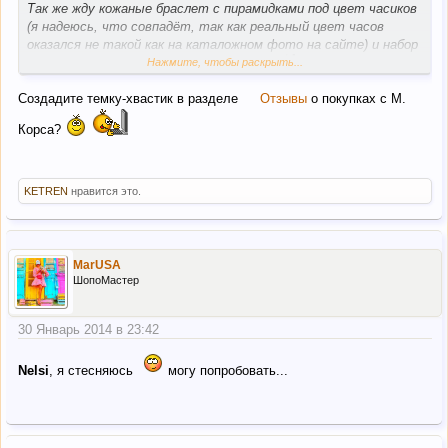
Так же жду кожаные браслет с пирамидками под цвет часиков
(я надеюсь, что совпадёт, так как реальный цвет часов
оказался не такой как на каталожном фото на сайте) и набор
Нажмите, чтобы раскрыть...
шапка+шарфик с логотипом из страз
Создадите темку-хвастик в разделе
Отзывы
о покупках с М.
Корса?
KETREN
нравится это.
MarUSA
ШопоМастер
30 Январь 2014 в 23:42
Nelsi
, я стесняюсь
могу попробовать...