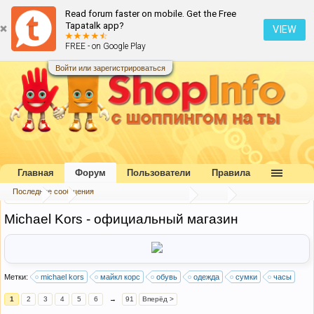
Read forum faster on mobile. Get the Free
Tapatalk app?
VIEW
FREE - on Google Play
Войти или зарегистрироваться
Главная
Форум
Пользователи
Правила
Последние сообщения
Форум
...
Каталог интернет-магазинов
США
Michael Kors - официальный магазин
Метки:
michael kors
майкл корс
обувь
одежда
сумки
часы
1
2
3
4
5
6
→
91
Вперёд >