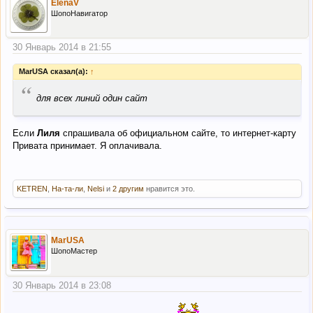
ElenaV
ШопоНавигатор
30 Январь 2014 в 21:55
MarUSA сказал(а):
↑
“
для всех линий один сайт
Если
Лиля
спрашивала об официальном сайте, то интернет-карту
Привата принимает. Я оплачивала.
KETREN
,
На-та-ли
,
Nelsi
и
2 другим
нравится это.
MarUSA
ШопоМастер
30 Январь 2014 в 23:08