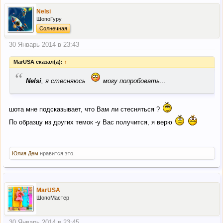
Nelsi
ШопоГуру
Солнечная
30 Январь 2014 в 23:43
MarUSA сказал(а):
↑
“
Nelsi
, я стесняюсь
могу попробовать...
шота мне подсказывает, что Вам ли стесняться ?
По образцу из других темок -у Вас получится, я верю
Юлия Дем
нравится это.
MarUSA
ШопоМастер
30 Январь 2014 в 23:45