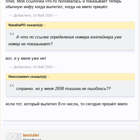
плиз. Моя ссылочка что-то поломалась и показывает теперь
обычную инфу когда вылетел, когда на ммпо пришёл
--- Добавлено,
15 Май 2020
---
NataliiaPO сказал(а):
↑
“
А что по ссылке определения номера контейнера уже
номер не показывает?
вот, и у меня уже нет
--- Добавлено,
15 Май 2020
---
Николаевич сказал(а):
↑
“
странно. но у меня 2938 тишина.не ошиблись??
если тот, который вылетел 8-го числа, то сегодня прошёл ммпо
bestrafer