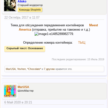
Alioko
Старший модератор
Команда ShopInfo
22 Октябрь 2017 в 11:07
Тема для обсуждения передвижения контейнеров
Meest
America
(отправка, прибытие на таможню и т.д.)
Определение номера контейнера:
ТЫЦ
Скрытый текст:
Основание
Последнее редактирование:
15 Июль 2019
MarUSA
,
Yevhen
,
*Chocolate*
и
7 другим
нравится это.
MarUSA
ШопоМастер
6 Май 2020 в 20:21