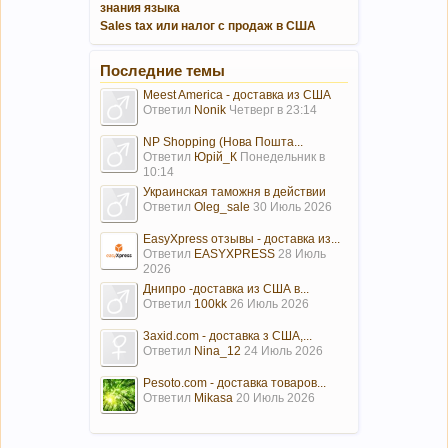
знания языка
Sales tax или налог с продаж в США
Последние темы
Meest America - доставка из США
Ответил
Nonik
Четверг в 23:14
NP Shopping (Нова Пошта...
Ответил
Юрій_К
Понедельник в
10:14
Украинская таможня в действии
Ответил
Oleg_sale
30 Июль 2026
EasyXpress отзывы - доставка из...
Ответил
EASYXPRESS
28 Июль
2026
Днипро -доставка из США в...
Ответил
100kk
26 Июль 2026
3axid.com - доставка з США,...
Ответил
Nina_12
24 Июль 2026
Pesoto.com - доставка товаров...
Ответил
Mikasa
20 Июль 2026