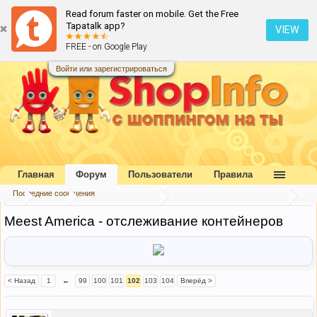
Read forum faster on mobile. Get the Free
Tapatalk app?
VIEW
FREE - on Google Play
Войти или зарегистрироваться
Главная
Форум
Пользователи
Правила
Последние сообщения
...
Форум
Доставка в Украину
Общие вопросы о доставке
Meest America - отслеживание контейнеров
< Назад
1
←
99
100
101
102
103
104
Вперёд >