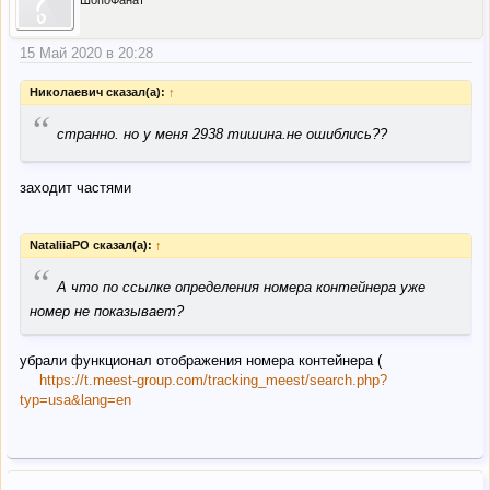
ШопоФанат
15 Май 2020 в 20:28
Николаевич сказал(а):
↑
“
странно. но у меня 2938 тишина.не ошиблись??
заходит частями
NataliiaPO сказал(а):
↑
“
А что по ссылке определения номера контейнера уже
номер не показывает?
убрали функционал отображения номера контейнера (
https://t.meest-group.com/tracking_meest/search.php?
typ=usa&lang=en