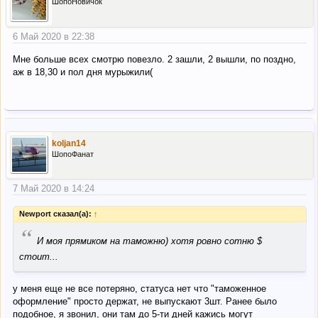
ШопоНовичок
6 Май 2020 в 22:38
Мне больше всех смотрю повезло. 2 зашли, 2 вышли, по поздно,
аж в 18,30 и пол дня мурыжили(
koljan14
ШопоФанат
7 Май 2020 в 14:24
Newport сказал(а):
↑
“
И моя прямиком на таможню) хотя ровно сотню $
стоит...
у меня еще не все потеряно, статуса нет что "таможенное
оформление" просто держат, не выпускают 3шт. Ранее было
подобное, я звонил, они там до 5-ти дней кажись могут