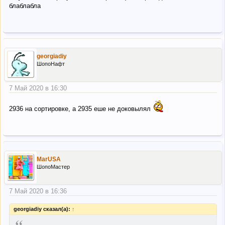
блаблабла
georgiadiy
ШопоНафт
7 Май 2020 в 16:30
2936 на сортировке, а 2935 еше не доковылял
MarUSA
ШопоМастер
7 Май 2020 в 16:36
georgiadiy сказал(а):
↑
“