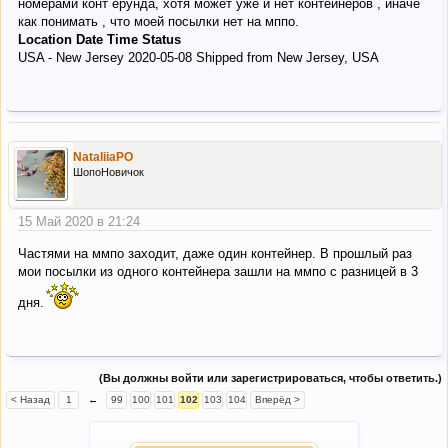
номерами конт ерунда, хотя может уже и нет контейнеров , иначе
как понимать , что моей посылки нет на мппо.
Location
Date
Time
Status
USA - New Jersey 2020-05-08 Shipped from New Jersey, USA
NataliiaPO
ШопоНовичок
15 Май 2020 в 21:24
Частями на ммпо заходит, даже один контейнер. В прошлый раз
мои посылки из одного контейнера зашли на ммпо с разницей в 3
дня.
(Вы должны войти или зарегистрироваться, чтобы ответить.)
< Назад
1
←
99
100
101
102
103
104
Вперёд >