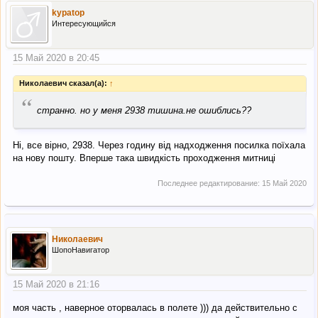
kypatop
Интересующийся
15 Май 2020 в 20:45
Николаевич сказал(а):
↑
“
странно. но у меня 2938 тишина.не ошиблись??
Ні, все вірно, 2938. Через годину від надходження посилка поїхала
на нову пошту. Вперше така швидкість проходження митниці
Последнее редактирование:
15 Май 2020
Николаевич
ШопоНавигатор
15 Май 2020 в 21:16
моя часть , наверное оторвалась в полете ))) да действительно с