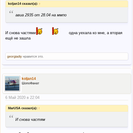
koljan14 сказал(а):
↑
“
авиа 2935 от 28.04 на ммпо
И снова частями
одна уехала ко мне, а вторая
ещё не зашла
georgiadiy
нравится это.
koljan14
ШопоФанат
6 Май 2020 в 22:04
MarUSA сказал(а):
↑
“
И снова частям