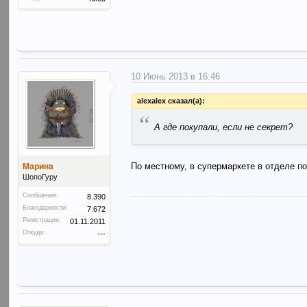
10 Июнь 2013 в 16:46
alexalex сказал(а):
“
А где покупали, если не секрет?
По местному, в супермаркете в отделе п
Марина
ШопоГуру
Сообщения:
8.390
Благодарности:
7.672
Регистрация:
01.11.2011
Откуда:
---