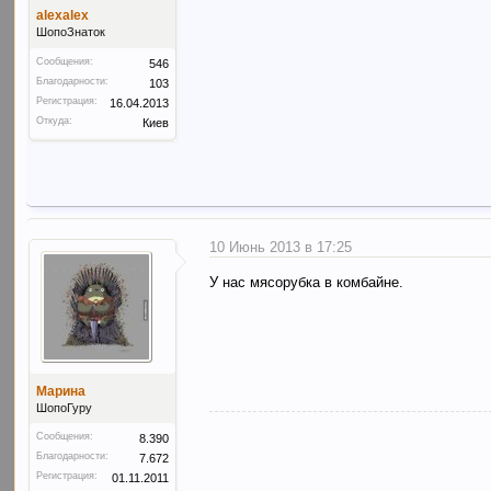
alexalex
ШопоЗнаток
Сообщения:
546
Благодарности:
103
Регистрация:
16.04.2013
Откуда:
Киев
10 Июнь 2013 в 17:25
У нас мясорубка в комбайне.
Марина
ШопоГуру
Сообщения:
8.390
Благодарности:
7.672
Регистрация:
01.11.2011