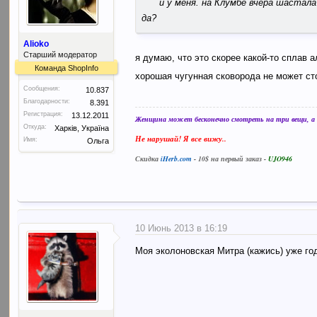
и у меня. на Клумбе вчера шастала 
да?
Alioko
Старший модератор
я думаю, что это скорее какой-то сплав
Команда ShopInfo
хорошая чугунная сковорода не может ст
Сообщения:
10.837
Благодарности:
8.391
Регистрация:
13.12.2011
Женщина может бесконечно смотреть на три вещи, а в
Откуда:
Харків, Україна
Не нарушай! Я все вижу..
Имя:
Ольга
Скидка
iHerb.com
- 10$ на первый заказ -
UJO946
10 Июнь 2013 в 16:19
Моя эколоновская Митра (кажись) уже год