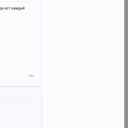
вда ест каждый
#49