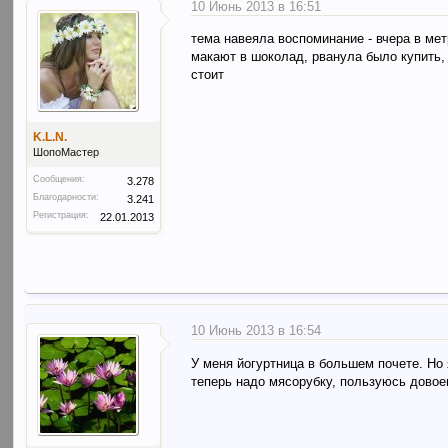
10 Июнь 2013 в 16:51
тема навеяла воспоминание - вчера в мет
макают в шоколад, рванула было купить, 
стоит
K.L.N.
ШопоМастер
Сообщения:
3.278
Благодарности:
3.241
Регистрация:
22.01.2013
10 Июнь 2013 в 16:54
У меня йогуртница в большем почете. Но я
теперь надо мясорубку, пользуюсь довоен