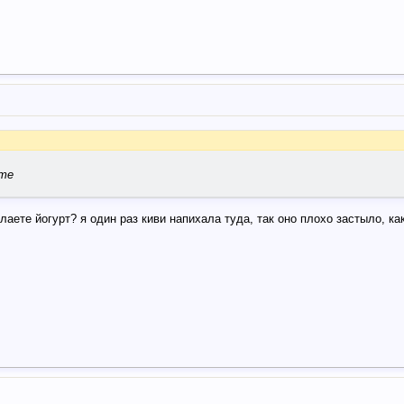
ете
лаете йогурт? я один раз киви напихала туда, так оно плохо застыло, к