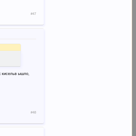
#47
ак кисельв ышло,
#48