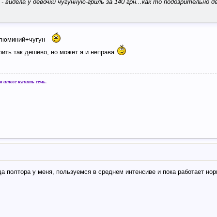
- видела у девочки чугунную-гриль за 140 грн...как то подозрительно д
 алюминий+чугун
оить так дешево, но может я и неправа
 итоге купить семь.
а полтора у меня, пользуемся в среднем интенсиве и пока работает нор