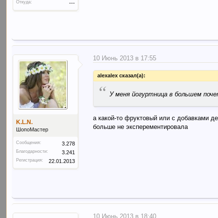
Откуда:
---
10 Июнь 2013 в 17:55
alexalex сказал(а):
“
У меня йогуртница в большем поч
а какой-то фруктовый или с добавками де
K.L.N.
больше не эксперементировала
ШопоМастер
Сообщения:
3.278
Благодарности:
3.241
Регистрация:
22.01.2013
10 Июнь 2013 в 18:40