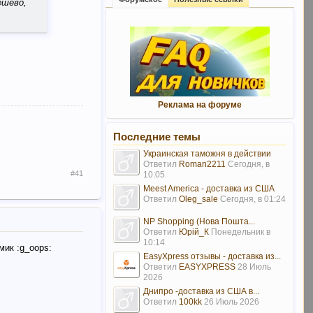
ешево,
Реклама на форуме
Последние темы
Украинская таможня в действии
Ответил
Roman2211
Сегодня, в
#41
10:05
Meest America - доставка из США
Ответил
Oleg_sale
Сегодня, в 01:24
NP Shopping (Нова Пошта...
Ответил
Юрій_К
Понедельник в
10:14
мик :g_oops:
EasyXpress отзывы - доставка из...
Ответил
EASYXPRESS
28 Июль
2026
Днипро -доставка из США в...
Ответил
100kk
26 Июль 2026