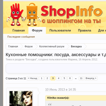
Главная
Форум
Пользователи
Правила
Для 
Последние сообщения
Главная
Форум
Коллективный разум
Беседка
Кухонные помощники: посуда, аксессуары и т.д
Тема в разделе "
Беседка
", создана пользователем
Марина
,
16 Апрель 2012
.
Страница 3 из 11
< Назад
1
2
3
4
5
6
→
11
Вперёд >
10 Июнь 2013 в 14:35
Klinika сказал(а):
“