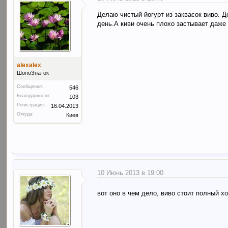
Делаю чистый йогурт из заквасок виво. 
день.А киви очень плохо застывает даже 
alexalex
ШопоЗнаток
Сообщения:
546
Благодарности:
103
Регистрация:
16.04.2013
Откуда:
Киев
10 Июнь 2013 в 19:00
вот оно в чем дело, виво стоит полный х