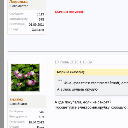
Лореалька
ШопоМастер
Удачных покупок!
Сообщения:
3.113
Благодарности:
675
Регистрация:
01.09.2011
Откуда:
Харьков
10 Июнь 2013 в 16:39
Марина сказал(а):
“
Мне нравятся кастрюли krauff, сто
А зимой купили другую.
alexalex
А где покупали, если не секрет?
ШопоЗнаток
Посоветуйте электромясорубку хорошую, 
Сообщения:
546
Благодарности:
103
Регистрация:
16.04.2013
Откуда:
Киев