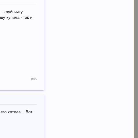
 - клубничку
цу купила - так и
#45
его хотела... Вот