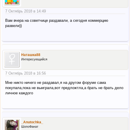
7 Октябрь 2018 в 14:49
Вам вчера на советчице раздавали, а сегодня коммерцию
развели))
Наташка88
Интересующийся
7 Октябрь 2018 в 16:56
Мне никто ничего не раздавал,я на другом форуме сама
покупала,пока не выиграла,вот предложтла,а брать не брать дело
личное каждого
_Anutochka_
ШопоФанат