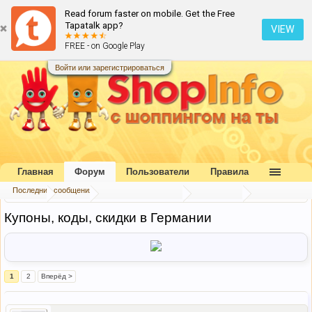
Read forum faster on mobile. Get the Free
Tapatalk app?
VIEW
FREE - on Google Play
Войти или зарегистрироваться
Главная
Форум
Пользователи
Правила
Последние сообщения
Главная
Форум
Букварь шопоголика
Экономим
Купоны, коды, скидки в Германии
1
2
Вперёд >