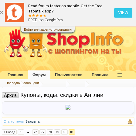
Read forum faster on mobile. Get the Free
Tapatalk app?
VIEW
FREE - on Google Play
Войти или зарегистрироваться
Главная
Форум
Пользователи
Правила
Последние сообщения
Главная
Форум
Наш форум
Архив
Купоны, коды, скидки в Англии
Архив
Статус темы:
Закрыта.
< Назад
1
←
76
77
78
79
80
81