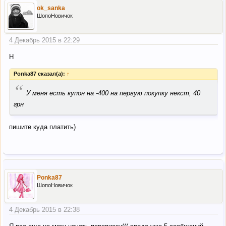
ok_sanka
ШопоНовичок
4 Декабрь 2015 в 22:29
Н
Ponka87 сказал(а):
↑
“
У меня есть купон на -400 на первую покупку некст, 40
грн
пишите куда платить)
Ponka87
ШопоНовичок
4 Декабрь 2015 в 22:38