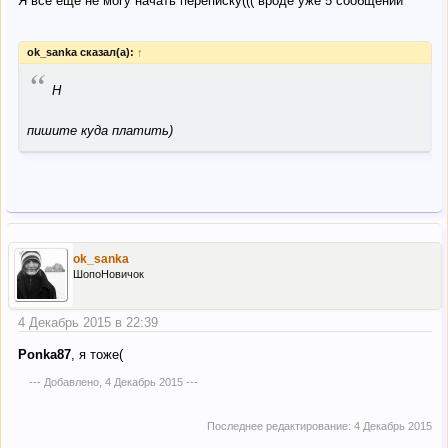
Я все еще не могу начать переписку((( вроде уже 5 сообщений
ok_sanka сказал(а):
↑
“
Н
пишите куда платить)
ok_sanka
ШопоНовичок
4 Декабрь 2015 в 22:39
Ponka87
, я тоже(
--- Добавлено,
4 Декабрь 2015
---
Последнее редактирование:
4 Декабрь 2015