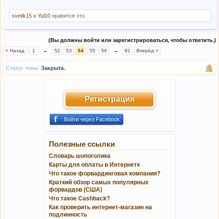
svetik15
и
Yul10
нравится это.
(Вы должны войти или зарегистрироваться, чтобы ответить.)
< Назад
1
←
52
53
54
55
56
→
81
Вперёд >
Статус темы:
Закрыта.
Регистрация
Войти через Facebook
Полезные ссылки
Словарь шопоголика
Карты для оплаты в Интернете
Что такое форвардинговая компания?
Краткий обзор самых популярных
форвардов (США)
Что такое Cashback?
Как проверить интернет-магазин на
подлинность