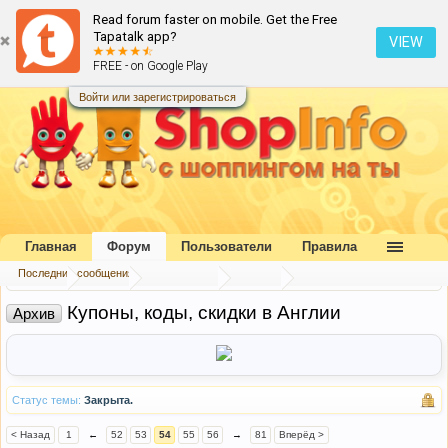
Read forum faster on mobile. Get the Free
Tapatalk app?
VIEW
FREE - on Google Play
Войти или зарегистрироваться
Главная
Форум
Пользователи
Правила
Последние сообщения
Главная
Форум
Наш форум
Архив
Купоны, коды, скидки в Англии
Архив
Статус темы:
Закрыта.
< Назад
1
←
52
53
54
55
56
→
81
Вперёд >