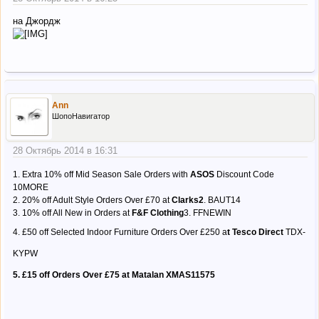
на Джордж
Ann
ШопоНавигатор
28 Октябрь 2014 в 16:31
1. Extra 10% off Mid Season Sale Orders with
ASOS
Discount Code
10MORE
2. 20% off Adult Style Orders Over £70 at
Clarks2
. BAUT14
3. 10% off All New in Orders at
F&F Clothing
3. FFNEWIN
4. £50 off Selected Indoor Furniture Orders Over £250 a
t Tesco Direct
TDX-
KYPW
5. £15 off Orders Over £75 at Matalan XMAS11575