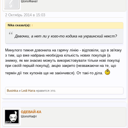
ШопоФанат
2 Октябрь 2014 в 15:03
Nika сказал(а):
↑
“
Девочки, а нет ли у кого-то кодика на украинский некст?
Минулого тижня дзвонила на гарячу лінію - відповіли, що в зв'язку
з тим, що вже набрана необхідна кількість нових покупців (а
знижку, як ми знаємо можуть використовувати тільки нові покупці
при своїй першій покупці), акцію закрито (незважаючи на те, що
термін дії тих купонів ще не закінчився). От такі-то діла.
Businka
и
Ledi Ната
нравится это.
ОДЕВАЙ-КА
ШопоНафт