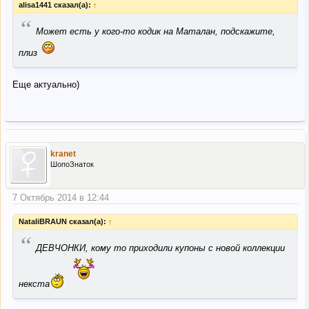
alisa1441 сказал(а):
↑
“
Может есть у кого-то кодик на Маталан, подскажите,
плиз
Еще актуально)
kranet
ШопоЗнаток
7 Октябрь 2014 в 12:44
NataliBRAUN сказал(а):
↑
“
ДЕВЧОНКИ, кому то приходили купоны с новой коллекции
некста