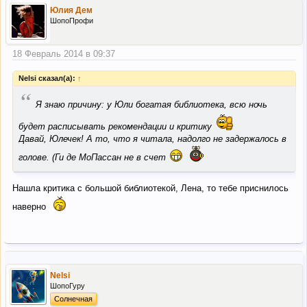
Юлия Дем
ШопоПрофи
18 Февраль 2014 в 09:37
Nelsi сказал(а):
↑
“
Я знаю причину: у Юли богатая библиотека, всю ночь
будет расписывать рекомендации и критику
Давай, Юлечек! А то, что я читала, надолго не задержалось в
голове. (Ги де МоПассан не в счет
Нашла критика с большой библиотекой, Лена, то тебе приснилось
наверно
Nelsi
ШопоГуру
Солнечная