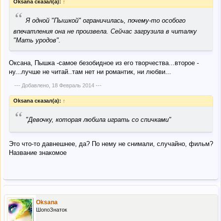
Oksana сказал(а):
↑
“
Я одной "Пышкой" ограничилась, почему-то особого
впечатления она не произвела. Сейчас загрузила в читалку
"Мать уродов".
Оксана, Пышка -самое безобидное из его творчества...второе -
ну...лучше не читай..там нет ни романтик, ни любви...
--- Добавлено,
18 Февраль 2014
---
Oksana сказал(а):
↑
“
"Девочку, которая любила играть со спичками"
Это что-то давнешнее, да? По нему не снимали, случайно, фильм?
Название знакомое
Oksana
ШопоЗнаток