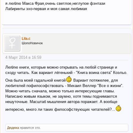
я люблю Макса Фрая,очень светлое,неглупое фэнтази
Лабиринты эхо-первая и моя самая любимая
Lila.c
ШопоНовичок
4 Март 2014 в 16:59
Люблю книги, которые можно открывать на любой странице и
сходу читать. Как вариант лёгенький - "Книга воина света" Коэльо.
Она была моей гадальной книгой
Вариант потяжелее, для
любителей пофилософствовать - Михаил Веллер "Все о жизни".
Можно читать сначала, можно только интересующие главы.
Написано живым языком, не заумно, хотя темы поднимаются
нешуточные. Масштаб мышления автора поражает. А вообще
интересно, много ли таких философствующих читателей?...
Дюдюка
нравится это.