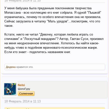
18 Февраль 2014 в 11:10
У меня бабушка была преданным поклонником творчества
Мопассана - всю коллекцию его книг собрала. Я одной "Пышкой"
ограничилась, почему-то особого впечатления она не произвела.
Сейчас загрузила в читалку "Мать уродов"...посмотрим, что это
такое.
Кстати, никто не читал "Девочку, которая любила играть со
спичками" и "Лоскутный мандарин"? Автор, Гаетан Суси, произвел
на меня неоднозначное впечатление. Хотелось бы найти какое-
нибудь чтиво в подобном мрачновато-психологическом жанре.
Если кто знает - поделитесь названием книг.
Дюдюка
нравится это.
Nelsi
ШопоГуру
Солнечная
18 Февраль 2014 в 11:13