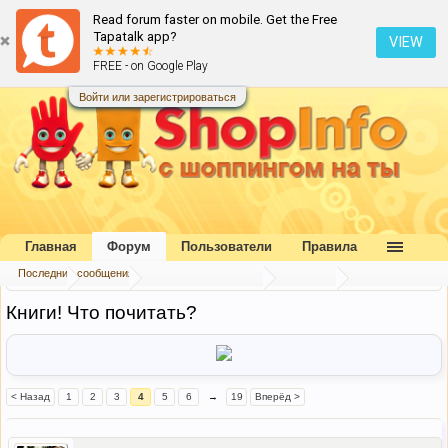
Read forum faster on mobile. Get the Free
Tapatalk app?
VIEW
FREE - on Google Play
Войти или зарегистрироваться
Главная
Форум
Пользователи
Правила
Последние сообщения
Главная
Форум
Коллективный разум
Беседка
Книги! Что почитать?
< Назад
1
2
3
4
5
6
→
19
Вперёд >