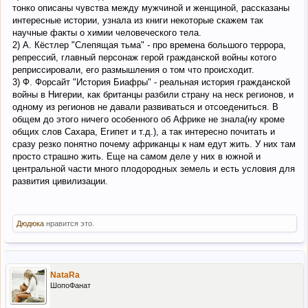
тонко описаны чувства между мужчиной и женщиной, рассказаны
интересные истории, узнала из книги некоторые скажем так
научные факты о химии человеческого тела.
2) А. Кёстлер "Слепящая тьма" - про времена большого террора,
репрессий, главный персонаж герой гражданской войны котого
реприссировали, его размышления о том что происходит.
3) Ф. Форсайт "История Биафры" - реальная история гражданской
войны в Нигерии, как британцы разбили страну на неск регионов, и
одному из регионов не давали развиваться и отсоедениться. В
общем до этого ничего особенного об Африке не знала(ну кроме
общих слов Сахара, Египет и т.д.), а так интересно почитать и
сразу резко понятно почему африканцы к нам едут жить. У них там
просто страшно жить. Еще на самом деле у них в южной и
центральной части много плодородных земель и есть условия для
развития цивилизации.
Дюдюка
нравится это.
NataRa
ШопоФанат