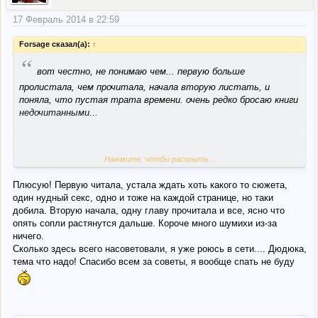
17 Февраль 2014 в 22:59
Forsage сказал(а):
↑
“
вот честно, не понимаю чем... первую больше
пролистала, чем прочитала, начала вторую листать, и
поняла, что пустая трата времени. очень редко бросаю книги
недочитанными...
Нажмите, чтобы раскрыть...
ааа, да
Товсла и Вивсла
Плюсую! Первую читала, устала ждать хоть какого то сюжета,
один нудный секс, одно и тоже на каждой странице, но таки
добила. Вторую начала, одну главу прочитала и все, ясно что
опять сопли растянутся дальше. Короче много шумихи из-за
ничего.
Сколько здесь всего насоветовали, я уже роюсь в сети.... Дюдюка,
тема что надо! Спасибо всем за советы, я вообще спать не буду