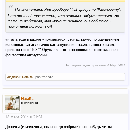
“
Начала читать Рей Бредбери "451 градус по Фаренгейту".
Что-то в ней такое есть, что невольно задумываешься. Но
книга на любителя, моя мама не осилила. А я собираюсь
прочитать полностью))
читала еще в школе - понравился, сейчас как-то по ощущением
вcпоминается анлогично как ощущения, после намного позже
прочитанного "1984" Оруэлла - тоже понравился, тоже классия
фантастики-антиутопии
Последнее редактирование:
4 Март 2014
Дюдюка
и
NataRa
нравится это.
NataRa
ШопоФанат
18 Март 2014 в 21:54
Девочки (и мальчики, если сюда забрели), кто-нибудь читал