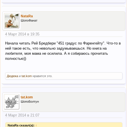
NataRa
ШопоФанат
4 Март 2014 в 19:35
Начала читать Рей Бредбери "451 градус по Фаренгейту". Что-то в
ней такое есть, что невольно задумываешься. Но книга на
любителя, моя мама не осилила. А я собираюсь прочитать
полностью))
Дюдюка
и
tat.kom
нравится это.
tat.kom
ШопоБолтун
4 Март 2014 в 21:07
NataRa сказал(а):
↑