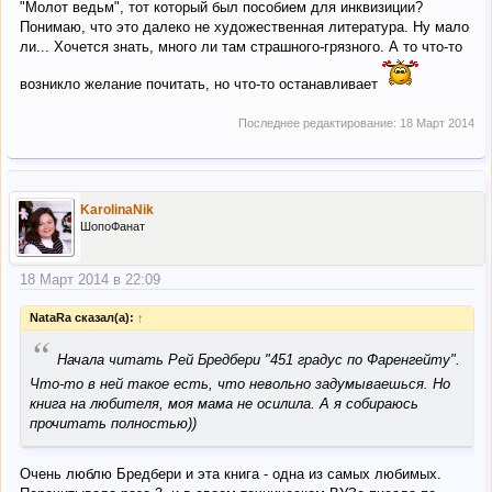
"Молот ведьм", тот который был пособием для инквизиции?
Понимаю, что это далеко не художественная литература. Ну мало
ли... Хочется знать, много ли там страшного-грязного. А то что-то
возникло желание почитать, но что-то останавливает
Последнее редактирование:
18 Март 2014
KarolinaNik
ШопоФанат
18 Март 2014 в 22:09
NataRa сказал(а):
↑
“
Начала читать Рей Бредбери "451 градус по Фаренгейту".
Что-то в ней такое есть, что невольно задумываешься. Но
книга на любителя, моя мама не осилила. А я собираюсь
прочитать полностью))
Очень люблю Бредбери и эта книга - одна из самых любимых.