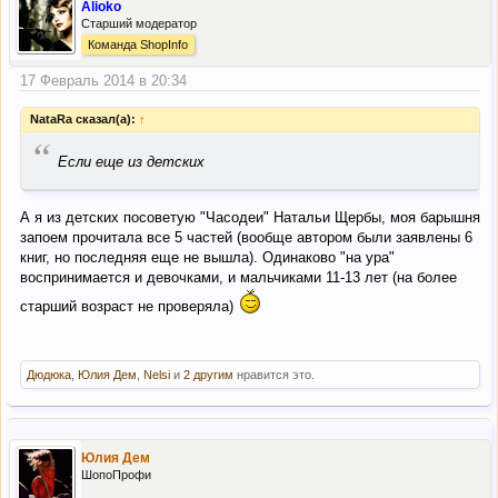
Alioko
Старший модератор
Команда ShopInfo
17 Февраль 2014 в 20:34
NataRa сказал(а):
↑
“
Если еще из детских
А я из детских посоветую "Часодеи" Натальи Щербы, моя барышня
запоем прочитала все 5 частей (вообще автором были заявлены 6
книг, но последняя еще не вышла). Одинаково "на ура"
воспринимается и девочками, и мальчиками 11-13 лет (на более
старший возраст не проверяла)
Дюдюка
,
Юлия Дем
,
Nelsi
и
2 другим
нравится это.
Юлия Дем
ШопоПрофи