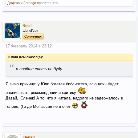
Дюдюка
и
Forsage
нравится это.
Nelsi
ШопоГуру
Солнечная
17 Февраль 2014 в 23:12
Юлия Дем сказал(а):
↑
“
я вообще спать не буду
Я знаю причину: у Юли богатая библиотека, всю ночь будет
расписывать рекомендации и критику
Давай, Юлечек! А то, что я читала, надолго не задержалось в
голове. (Ги де МоПассан не в счет
ElenaV