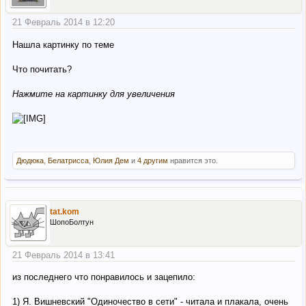
21 Февраль 2014 в 12:20
Нашла картинку по теме
Что почитать?
Нажмите на картинку для увеличения
Дюдюка
,
Белатрисса
,
Юлия Дем
и
4 другим
нравится это.
tat.kom
ШопоБолтун
21 Февраль 2014 в 13:41
из последнего что понравилось и зацепило:
1) Я. Вишневский "Одиночество в сети" - читала и плакала, очень