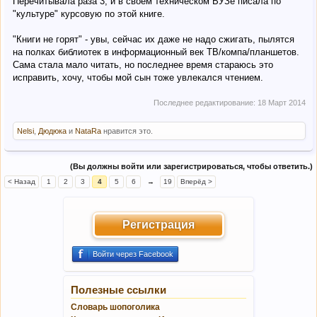
Перечитывала раза 3, и в своем техническом ВУЗе писала по
"культуре" курсовую по этой книге.
"Книги не горят" - увы, сейчас их даже не надо сжигать, пылятся
на полках библиотек в информационный век ТВ/компа/планшетов.
Сама стала мало читать, но последнее время стараюсь это
исправить, хочу, чтобы мой сын тоже увлекался чтением.
Последнее редактирование:
18 Март 2014
Nelsi
,
Дюдюка
и
NataRa
нравится это.
(Вы должны войти или зарегистрироваться, чтобы ответить.)
< Назад
1
2
3
4
5
6
→
19
Вперёд >
Регистрация
Войти через Facebook
Полезные ссылки
Словарь шопоголика