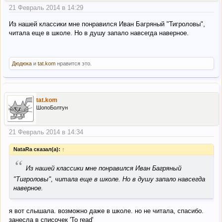
21 Февраль 2014 в 14:29
Из нашей классики мне понравился Иван Багряный "Тигроловы",
читала еще в школе. Но в душу запало навсегда наверное.
Дюдюка
и
tat.kom
нравится это.
tat.kom
ШопоБолтун
21 Февраль 2014 в 14:34
NataRa сказал(а):
↑
“
Из нашей классики мне понравился Иван Багряный
"Тигроловы", читала еще в школе. Но в душу запало навсегда
наверное.
я вот слышала. возможно даже в школе. но не читала, спасибо.
занесла в списочек 'To read'