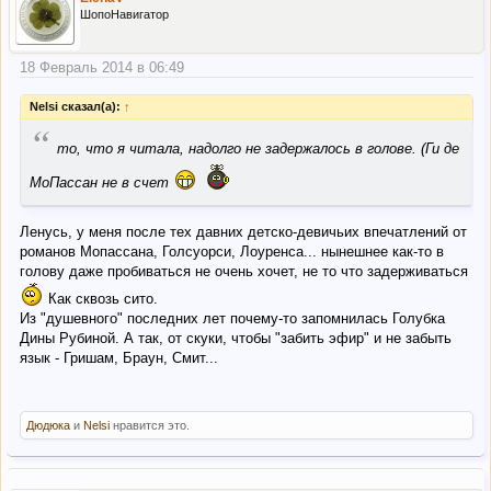
ШопоНавигатор
18 Февраль 2014 в 06:49
Nelsi сказал(а):
↑
“
то, что я читала, надолго не задержалось в голове. (Ги де
МоПассан не в счет
Ленусь, у меня после тех давних детско-девичьих впечатлений от
романов Мопассана, Голсуорси, Лоуренса... нынешнее как-то в
голову даже пробиваться не очень хочет, не то что задерживаться
Как сквозь сито.
Из "душевного" последних лет почему-то запомнилась Голубка
Дины Рубиной. А так, от скуки, чтобы "забить эфир" и не забыть
язык - Гришам, Браун, Смит...
Дюдюка
и
Nelsi
нравится это.