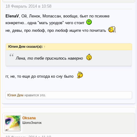
18 Февраль 2014 в 10:58
ElenaV
, Ой, Ленок, Мопассан, вообще, бьет по психике
конкретно...одна "мать уродов" чего стоит
не, девы, про любоф, про любоф ищите что почитать
Юлия Дем сказал(а):
↑
“
Лена, то тебе приснилось наверно
гг, не, то еще до отхода ко сну было
Юлия Дем
нравится это.
Oksana
ШопоЗнаток