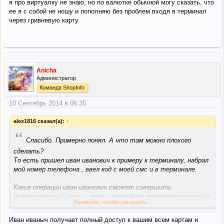
я про виртуалку не знаю, но по валютке обычной могу сказать, что
ее я с собой не ношу и пополняю без проблем входя в терминал
через гривневую карту
Anicha
Администратор
Команда ShopInfo
10 Сентябрь 2014 в 06:35
alex1816 сказал(а):
↑
“
Спасибо. Примерно понял. А что там можно плохого
сделать?
То есть пришел иван иванович к примеру к терминалу, набрал
мой номер телефона , ввел код с моей смс и в терминале.
Какие операции иван иванович сможет совершить
дополнительно? (если у меня к телефону привязано несколько
Нажмите, чтобы раскрыть...
карточек например)?
Без вставляния карточки в терминал с нее можно сделать
Иван иваныч получает полный доступ к вашим всем картам и
оплату или перевод? (отъем моих денег).