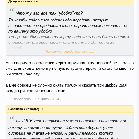
Дюдюка сказал(а):
↑
“
Что ж у вас всё так "удобно"-то?
То чтобы поделится кодом надо передать аккаунт,
вычистить его предварительно, пароли потом поменять, но
по вашему это удобно.
Теперь чтобы пополнить карту надо весь день быть на связи
с клиентом (на ввод пароля дается то ли 10, то ли 20
секунд).
Нажмите, чтобы раскрыть...
Какое-то у вас понимание удобства странное...
мы говорим о пополнении через терминал, там паролей нет, только
смс для входа, клиенту не нужно тратить время и ехать ко мне что
бы отдать валюту
а мне совсем не сложно снять трубку и сказать три цыфры для
входа пришедшие ко мне в смс
--- Добавлено,
9 Сентябрь 2014
---
Gdalinka сказал(а):
↑
“
alex1816 через терминал можно поплнить свою карту по
номеру, не имея ее на руках. Пэйпал это другое, у них
система не такая не много. Я расчитываюсь только
гривнами с гривневой виртуалки и никаких проблем. Все