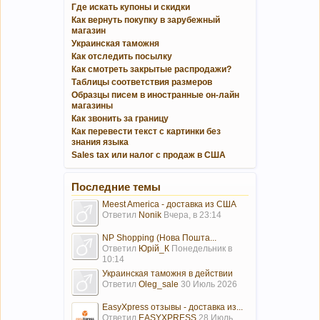
Где искать купоны и скидки
Как вернуть покупку в зарубежный
магазин
Украинская таможня
Как отследить посылку
Как смотреть закрытые распродажи?
Таблицы соответствия размеров
Образцы писем в иностранные он-лайн
магазины
Как звонить за границу
Как перевести текст с картинки без
знания языка
Sales tax или налог с продаж в США
Последние темы
Meest America - доставка из США
Ответил
Nonik
Вчера, в 23:14
NP Shopping (Нова Пошта...
Ответил
Юрій_К
Понедельник в
10:14
Украинская таможня в действии
Ответил
Oleg_sale
30 Июль 2026
EasyXpress отзывы - доставка из...
Ответил
EASYXPRESS
28 Июль