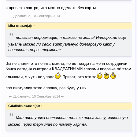
Без вставляния карточки в терминал с нее можно сделать
я проверю завтра, что можно сделать без карты
оплату или перевод? (отъем моих денег).
--- Добавлено,
10 Сентябрь 2014
---
Mira сказал(а):
↑
“
полезная информация, я такого не знала! Интересно еще
узнать можно ли свою виртуальную долларовую карту
пополнять через терминал.
Вы не знали, это понять можно, но вот когда на меня сотрудники
банка сегодня смотрели КВАДРАТНЫМИ глазами впервые об этом
слышали, я чуть не упала
Приват, это что-то
про виртуалку тоже спрошу, раз буду у них
--- Добавлено,
10 Сентябрь 2014
---
Gdalinka сказал(а):
↑
“
Mira виртуалка доллоровая только через кассу, гривневую
можно через терминал по номеру карты.