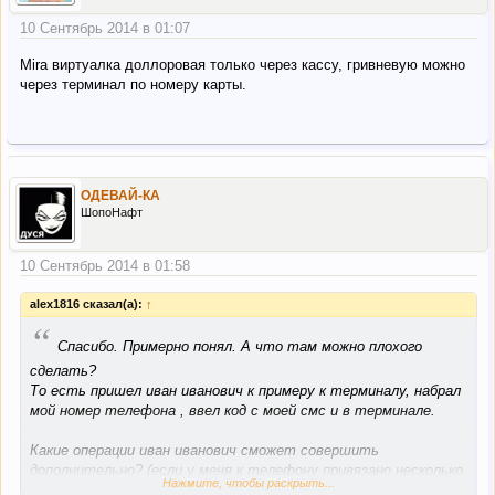
10 Сентябрь 2014 в 01:07
Mira виртуалка доллоровая только через кассу, гривневую можно
через терминал по номеру карты.
ОДЕВАЙ-КА
ШопоНафт
10 Сентябрь 2014 в 01:58
alex1816 сказал(а):
↑
“
Спасибо. Примерно понял. А что там можно плохого
сделать?
То есть пришел иван иванович к примеру к терминалу, набрал
мой номер телефона , ввел код с моей смс и в терминале.
Какие операции иван иванович сможет совершить
дополнительно? (если у меня к телефону привязано несколько
Нажмите, чтобы раскрыть...
карточек например)?