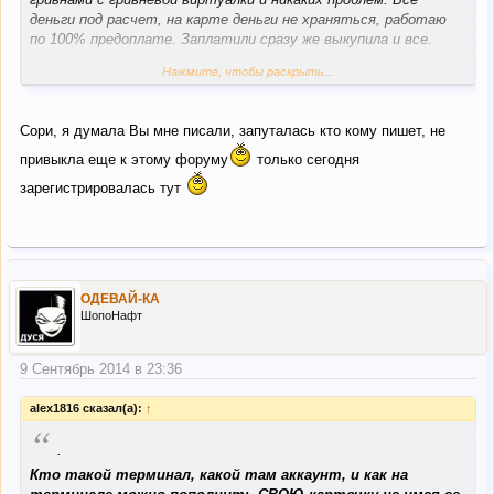
деньги под расчет, на карте деньги не храняться, работаю
по 100% предоплате. Заплатили сразу же выкупила и все.
Нажмите, чтобы раскрыть...
ЛИДИЯ Умельцев много как воспользоваться вашими
данными. Но конечно решать вам.
Сори, я думала Вы мне писали, запуталась кто кому пишет, не
привыкла еще к этому форуму
только сегодня
зарегистрировалась тут
ОДЕВАЙ-КА
ШопоНафт
9 Сентябрь 2014 в 23:36
alex1816 сказал(а):
↑
“
.
Кто такой терминал, какой там аккаунт, и как на