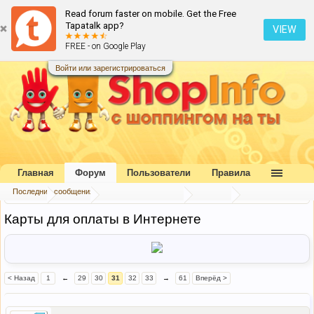
Read forum faster on mobile. Get the Free
Tapatalk app?
VIEW
FREE - on Google Play
Войти или зарегистрироваться
Главная
Форум
Пользователи
Правила
Последние сообщения
Главная
Форум
Букварь шопоголика
Оплата
Карты для оплаты в Интернете
< Назад
1
←
29
30
31
32
33
→
61
Вперёд >