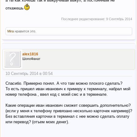
а ты как хочешь так и выкручивай выкуп, а постоянным не
откажешь
Последнее редактирование:
9 Сентябрь 2014
Mira
нравится это.
alex1816
ШопоФанат
10 Сентябрь 2014 в 00:54
Спасибо. Примерно понял. А что там можно плохого сделать?
То есть пришел иван иванович к примеру к терминалу, набрал мой
номер телефона , ввел код с моей смс и в терминале.
Какие операции иван иванович сможет совершить дополнительно?
(если у меня к телефону привязано несколько карточек например)?
Без вставляния карточки в терминал с нее можно сделать оплату
или перевод? (отъем моих денег).