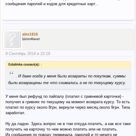
сообщения паролей и кодов для кредитных карт...
alex1816
ШопоФанат
9 Сентябрь 2014 в 23:19
Gdalinka сказал(а):
↑
“
. И даже когда у меня были возвраты по покупкам, суммы
были возвращены те что снимались а не по текущему курсу.
У меня был рефунд по пайпалу (платил с гривневой карточки) -
получил в гривнях по текущему на момент возврата курсу. То есть
платил по курсу около 8грн, вернули через месяц около 9грн. Типа
заработал.
Ну да ладно. Здесь вопрос не в том откуда платить, а как все таки
получить на карточку то чем можно платить или не платить.
Из сообщения по поводу терминала, паролей и тп ничего не