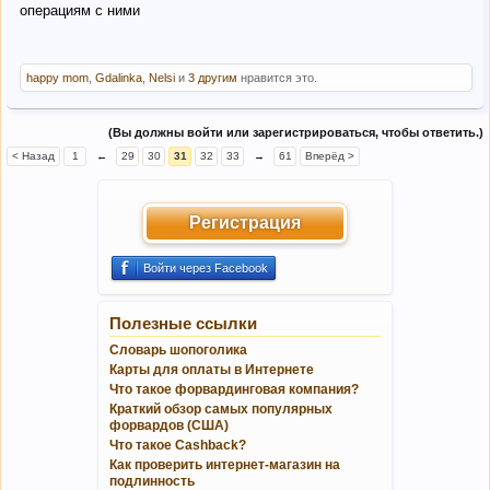
операциям с ними
happy mom
,
Gdalinka
,
Nelsi
и
3 другим
нравится это.
(Вы должны войти или зарегистрироваться, чтобы ответить.)
< Назад
1
←
29
30
31
32
33
→
61
Вперёд >
Регистрация
Войти через Facebook
Полезные ссылки
Словарь шопоголика
Карты для оплаты в Интернете
Что такое форвардинговая компания?
Краткий обзор самых популярных
форвардов (США)
Что такое Cashback?
Как проверить интернет-магазин на
подлинность