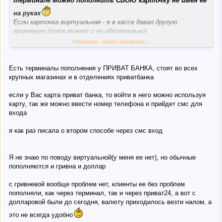
терминале можно пополнить СВОЮ карточку не имея ее
на руках
Если карточка виртуальная - я в кассе давал другую
гривневую (хотя может и не обязательно).
Через терминал не пополнял.
Нажмите, чтобы раскрыть...
Если можно - уточните кто знает что да как.
Есть терминалы пополнения у ПРИВАТ БАНКА, стоят во всех
А по поводу безопасности - это другой вопрос. Всякие
крупных магазинах и в отделениях приватбанка
ситуации случаются: Может и баланс нулевой быть,
бывают и люди надежные (просто деньги передать нужно).
если у Вас карта приват банка, то войти в него можно используя
карту, так же можно ввести номер телефона и прийдет смс для
входа
я как раз писала о втором способе через смс вход
Я не знаю по поводу виртуальной(у меня ее нет), но обычные
пополняются и гривна и доллар
с гривневой вообще проблем нет, клиенты ее без проблем
пополняли, как через терминал, так и через приват24, а вот с
долларовой были до сегодня, валюту приходилось везти налом, а
это не всегда удобно