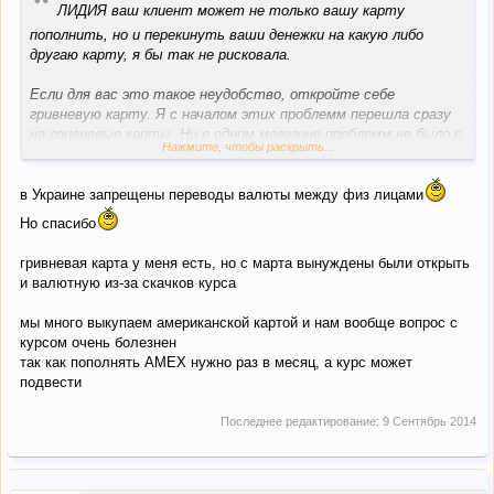
“
ЛИДИЯ ваш клиент может не только вашу карту
пополнить, но и перекинуть ваши денежки на какую либо
другаю карту, я бы так не рисковала.
Если для вас это такое неудобство, откройте себе
гривневую карту. Я с началом этих проблемм перешла сразу
на гривневые карты. Ни в одном магазине проблемм не было с
Нажмите, чтобы раскрыть...
оплатой.
в Украине запрещены переводы валюты между физ лицами
Но спасибо
гривневая карта у меня есть, но с марта вынуждены были открыть
и валютную из-за скачков курса
мы много выкупаем американской картой и нам вообще вопрос с
курсом очень болезнен
так как пополнять AMEX нужно раз в месяц, а курс может
подвести
Последнее редактирование:
9 Сентябрь 2014