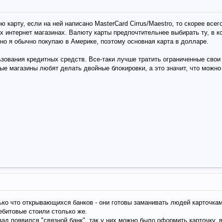
 карту, если на ней написано MasterСard Cirrus/Maestro, то скорее всег
х интернет магазинах. Валюту карты предпочтительнее выбирать ту, в к
но я обычно покупаю в Америке, поэтому основная карта в долларе.
ьзования кредитных средств. Все-таки лучше тратить ограниченные свои
ые магазины любят делать двойные блокировки, а это значит, что можн
ко что открывающихся банков - они готовы заманивать людей карточкам
ебитовые стоили столько же.
азад появился "связной банк", так у них можно было оформить карточку,