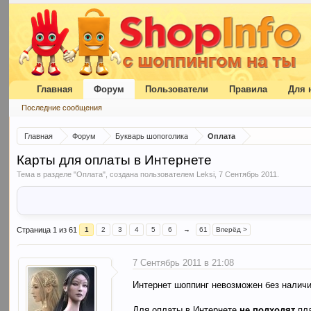
Главная
Форум
Пользователи
Правила
Для 
Последние сообщения
Главная
Форум
Букварь шопоголика
Оплата
Карты для оплаты в Интернете
Тема в разделе "
Оплата
", создана пользователем
Leksi
,
7 Сентябрь 2011
.
Страница 1 из 61
1
2
3
4
5
6
→
61
Вперёд >
7 Сентябрь 2011 в 21:08
Интернет шоппинг невозможен без наличи
Для оплаты в Интернете
не подходят
пла