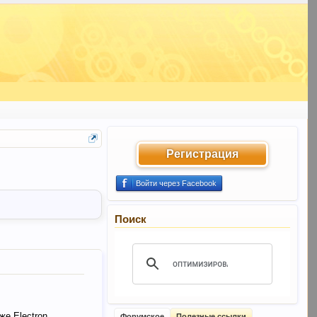
Регистрация
Войти через Facebook
Поиск
же Electron
Форумское
Полезные ссылки