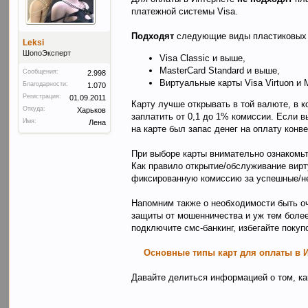
платежной системы Visa.
Подходят
следующие виды пластиковых 
Leksi
ШопоЭксперт
Visa Classic и выше,
MasterCard Standard и выше,
Сообщения:
2.998
Виртуальные карты Visa Virtuon и M
Благодарности:
1.070
Регистрация:
01.09.2011
Карту лучше открывать в той валюте, в к
Откуда:
Харьков
заплатить от 0,1 до 1% комиссии. Если в
Имя:
Лена
на карте был запас денег на оплату конв
При выборе карты внимательно ознакомьт
Как правило открытие/обслуживание вирт
фиксированную комиссию за успешные/не
Напомним также о необходимости быть о
защиты от мошенничества и уж тем более
подключите смс-банкинг, избегайте покуп
Основные типы карт для оплаты в 
Давайте делиться информацией о том, ка