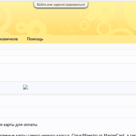
Войти или зарегистрироваться
новичков
Помощь
я карты для оплаты.
тежные карты самого низкого класса: Cirrus/Maestro от MasterСard, а так