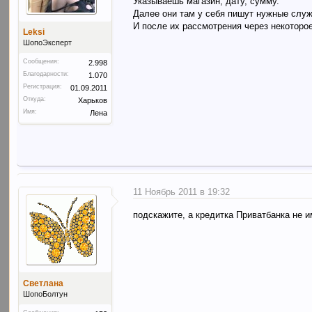
Указываешь магазин, дату, сумму.
Далее они там у себя пишут нужные служ
И после их рассмотрения через некоторо
Leksi
ШопоЭксперт
Сообщения:
2.998
Благодарности:
1.070
Регистрация:
01.09.2011
Откуда:
Харьков
Имя:
Лена
11 Ноябрь 2011 в 19:32
подскажите, а кредитка Приватбанка не и
Светлана
ШопоБолтун