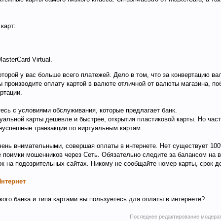
карт:
asterCard Virtual.
оторой у вас больше всего платежей. Дело в том, что за конвертацию в
ы производите оплату картой в валюте отличной от валюты магазина, по
ертации.
есь с условиями обслуживания, которые предлагает банк.
уальной карты дешевле и быстрее, открытия пластиковой карты. Но част
успешные транзакции по виртуальным картам.
чень внимательными, совершая оплаты в интернете. Нет существует 10
 поимки мошенников через Сеть. Обязательно следите за балансом на в
ок на подозрительных сайтах. Никому не сообщайте номер карты, срок д
Интернет
кого банка и типа картами вы пользуетесь для оплаты в интернете?
Последнее редактирование модера