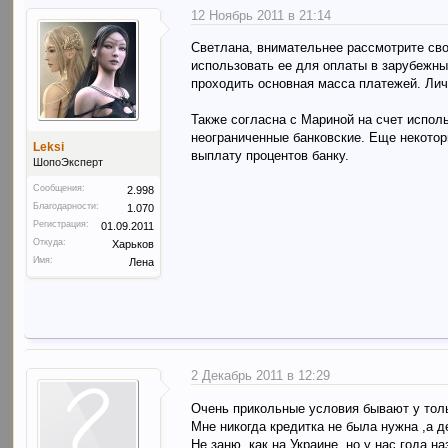
12 Ноябрь 2011 в 21:14
Светлана, внимательнее рассмотрите свою
использовать ее для оплаты в зарубежны
проходить основная масса платежей. Лич
Также согласна с Мариной на счет испол
неограниченные банковские. Еще некотор
Leksi
выплату процентов банку.
ШопоЭксперт
Сообщения:
2.998
Благодарности:
1.070
Регистрация:
01.09.2011
Откуда:
Харьков
Имя:
Лена
2 Декабрь 2011 в 12:29
Очень прикольные условия бывают у толь
Мне никогда кредитка не была нужна ,а д
Не заню, как на Украине, но у нас года н