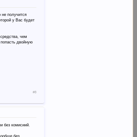
о не получится
оторой у Вас будет
 средства, чем
о попасть двойную
#8
и без комисиий.
 вообще без