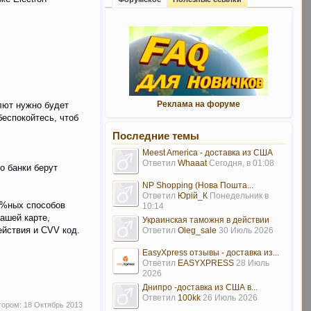
Реклама на форуме
алют нужно будет
беспокойтесь, чтоб
Последние темы
Meest America - доставка из США
Ответил
Whaaat
Сегодня, в 01:08
о банки берут
NP Shopping (Нова Пошта...
Ответил
Юрій_К
Понедельник в
0%ных способов
10:14
ашей карте,
Украинская таможня в действии
ействия и CVV код.
Ответил
Oleg_sale
30 Июль 2026
EasyXpress отзывы - доставка из...
Ответил
EASYXPRESS
28 Июль
2026
Днипро -доставка из США в...
Ответил
100kk
26 Июль 2026
тором:
18 Октябрь 2013