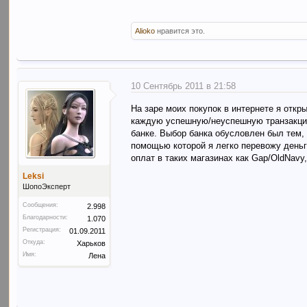
Alioko
нравится это.
10 Сентябрь 2011 в 21:58
На заре моих покупок в интернете я откр
каждую успешную/неуспешную транзакцию.
банке. Выбор банка обусловлен был тем, 
помощью которой я легко перевожу день
оплат в таких магазинах как Gap/OldNavy
Leksi
ШопоЭксперт
Сообщения:
2.998
Благодарности:
1.070
Регистрация:
01.09.2011
Откуда:
Харьков
Имя:
Лена