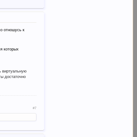
хо отношусь к
ля которых
ть виртуальную
рты достаточно
#7