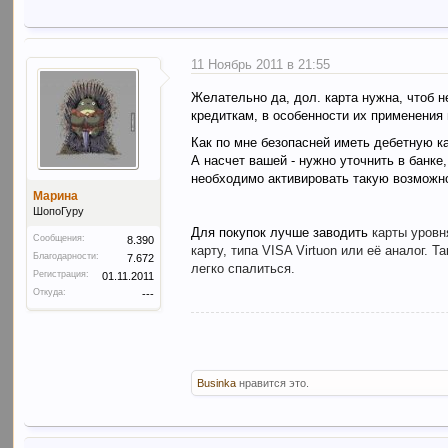
11 Ноябрь 2011 в 21:55
Желательно да, дол. карта нужна, чтоб н
кредиткам, в особенности их применения 
Как по мне безопасней иметь дебетную к
А насчет вашей - нужно уточнить в банке
необходимо активировать такую возможнос
Марина
ШопоГуру
Для покупок лучше заводить
карты уровн
Сообщения:
8.390
карту, типа VISA Virtuon или её аналог. 
Благодарности:
7.672
легко спалиться.
Регистрация:
01.11.2011
Откуда:
---
Businka
нравится это.