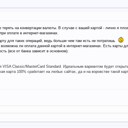
е терять на конвертации валюты. В случае с вашей картой - лично я пло
при оплате в интернет-магазинах.
арту для таких операций, ведь больше чем там есть не потратишь
, возможна ли оплата данной картой в интернет-магазинах. Есть карты д
ть (все от банка зависит в основном).
я VISA Classic/MasterCard Standard. Идеальным вариантом будет откры
Такая карта 100% сработает на любых сайтах, да и на воровстве такой ка