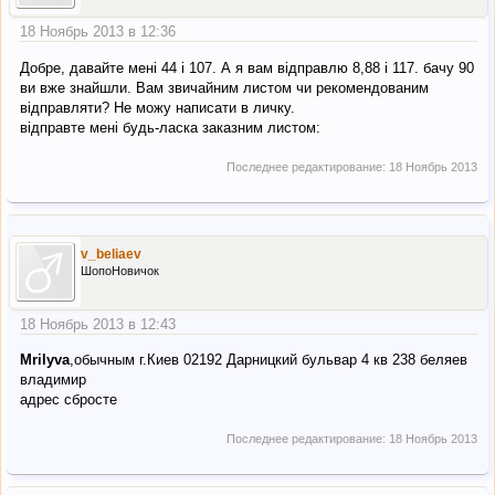
18 Ноябрь 2013 в 12:36
Добре, давайте мені 44 і 107. А я вам відправлю 8,88 і 117. бачу 90
ви вже знайшли. Вам звичайним листом чи рекомендованим
відправляти? Не можу написати в личку.
відправте мені будь-ласка заказним листом:
Последнее редактирование:
18 Ноябрь 2013
v_beliaev
ШопоНовичок
18 Ноябрь 2013 в 12:43
Mrilyva
,обычным г.Киев 02192 Дарницкий бульвар 4 кв 238 беляев
владимир
адрес сбросте
Последнее редактирование:
18 Ноябрь 2013