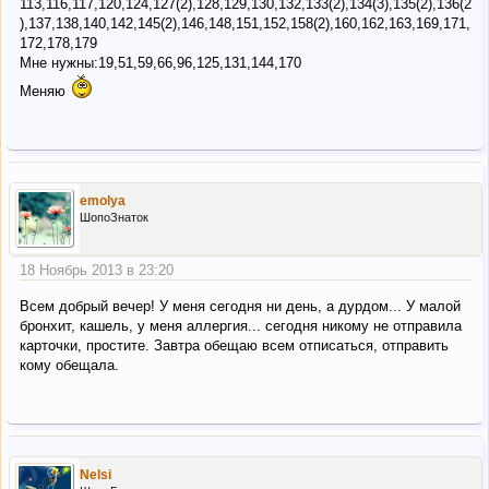
113,116,117,120,124,127(2),128,129,130,132,133(2),134(3),135(2),136(2
),137,138,140,142,145(2),146,148,151,152,158(2),160,162,163,169,171,
172,178,179
Мне нужны:19,51,59,66,96,125,131,144,170
Меняю
emolya
ШопоЗнаток
18 Ноябрь 2013 в 23:20
Всем добрый вечер! У меня сегодня ни день, а дурдом... У малой
бронхит, кашель, у меня аллергия... сегодня никому не отправила
карточки, простите. Завтра обещаю всем отписаться, отправить
кому обещала.
Nelsi