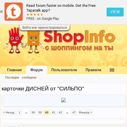
Read forum faster on mobile. Get the Free
Tapatalk app?
VIEW
FREE - on Google Play
Войти или зарегистрироваться
Главная
Форум
Пользователи
Правила
Последние сообщения
Главная
Форум
Коллективный разум
Беседка
карточки ДИСНЕЙ от "СИЛЬПО"
< Назад
1
←
38
39
40
41
42
→
47
Вперёд >