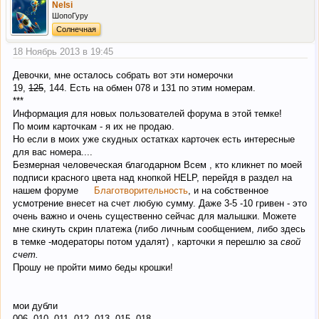
Nelsi
ШопоГуру
Солнечная
18 Ноябрь 2013 в 19:45
Девочки, мне осталось собрать вот эти номерочки
19,
125
, 144. Есть на обмен 078 и 131 по этим номерам.
***
Информация для новых пользователей форума в этой темке!
По моим карточкам - я их не продаю.
Но если в моих уже скудных остатках карточек есть интересные
для вас номера....
Безмерная человеческая благодарном Всем , кто кликнет по моей
подписи красного цвета над кнопкой HELP, перейдя в раздел на
нашем форуме
Благотворительность
, и на собственное
усмотрение внесет на счет любую сумму. Даже 3-5 -10 гривен - это
очень важно и очень существенно сейчас для малышки. Можете
мне скинуть скрин платежа (либо личным сообщением, либо здесь
в темке -модераторы потом удалят) , карточки я перешлю за
свой
счет.
Прошу не пройти мимо беды крошки!
мои дубли
006, 010, 011, 012, 013, 015, 018,