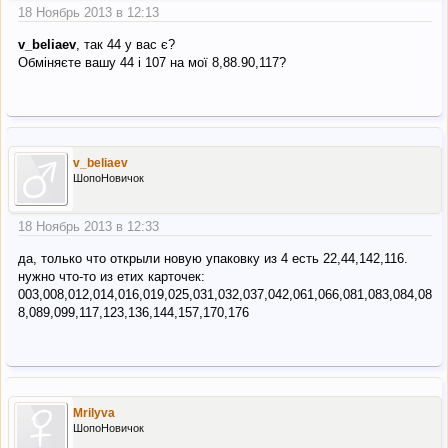
18 Ноябрь 2013 в 12:13
v_beliaev
, так 44 у вас є?
Обміняєте вашу 44 і 107 на мої 8,88.90,117?
v_beliaev
ШопоНовичок
18 Ноябрь 2013 в 12:33
да, только что открыли новую упаковку из 4 есть 22,44,142,116.
нужно что-то из етих карточек:
003,008,012,014,016,019,025,031,032,037,042,061,066,081,083,084,08
8,089,099,117,123,136,144,157,170,176
Mrilyva
ШопоНовичок