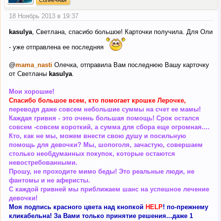
Солнечная
18 Ноябрь 2013 в 19:37
kasulya
, Светлана, спасибо большое! Карточки получила. Для Оли
- уже отправлена ее последняя
@
mama_nasti
Олечка, отправила Вам последнюю Вашу карточку
от Светланы
kasulya
.
Мои хорошие!
Спасибо большое всем, кто помогает крошке Лерочке,
переводя даже совсем небольшие суммы на счет ее мамы!
Каждая гривня - это очень большая помощь! Срок остался
совсем -совсем короткий, а сумма для сбора еще огромная....
Кто, как не мы, можем внести свою душу и посильную
помощь для девочки? Мы, шопоголя, зачастую, совершаем
столько необдуманных покупок, которые остаются
невостребованными.
Прошу, не проходите мимо беды! Это реальные люди, не
фантомы и не аферисты.
С каждой гривней мы приближаем шанс на успешное лечение
девочки!
Моя подпись красного цвета над кнопкой
HELP
! по-прежнему
кликабельна! За Вами только принятие решения...даже 1