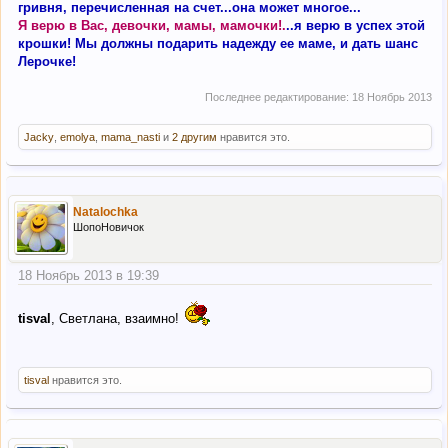
гривня, перечисленная на счет...она может многое...
Я верю в Вас, девочки, мамы, мамочки!.
..я верю в успех этой
крошки! Мы должны подарить надежду ее маме, и дать шанс
Лерочке!
Последнее редактирование:
18 Ноябрь 2013
Jacky
,
emolya
,
mama_nasti
и
2 другим
нравится это.
Natalоchka
ШопоНовичок
18 Ноябрь 2013 в 19:39
tisval
, Светлана, взаимно!
tisval
нравится это.