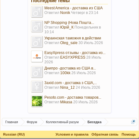
Последние темы
Meest America - доставка из США
Ответил
Nonik
Четверг в 23:14
NP Shopping (Нова Пошта...
Ответил
Юрій_К
Понедельник в
10:14
Украинская таможня в действии
Ответил
Oleg_sale
30 Июль 2026
EasyXpress отзывы - доставка из...
Ответил
EASYXPRESS
28 Июль
2026
Днипро -доставка из США в...
Ответил
100kk
26 Июль 2026
3axid.com - доставка з США,...
Ответил
Nina_12
24 Июль 2026
Pesoto.com - доставка товаров...
Ответил
Mikasa
20 Июль 2026
Главная
Форум
Коллективный разум
Беседка
Russian (RU)
Условия и правила
Обратная связь
Помощь