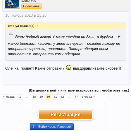
ШопоГуру
Солнечная
18 Ноябрь 2013 в 23:28
emolya сказал(а):
↑
“
Всем добрый вечер! У меня сегодня ни день, а дурдом... У
малой бронхит, кашель, у меня аллергия... сегодня никому не
отправила карточки, простите. Завтра обещаю всем
отписаться, отправить кому обещала.
Олечка, привет! Какие отправки?
выздоравливайте скорее!!!
(Вы должны войти или зарегистрироваться, чтобы ответить.)
< Назад
1
←
38
39
40
41
42
→
47
Вперёд >
Регистрация
Войти через Facebook