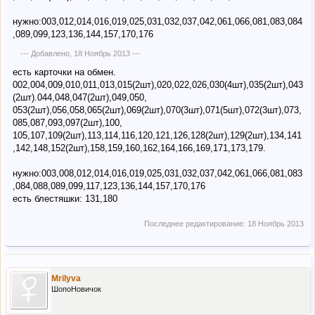
нужно:003,012,014,016,019,025,031,032,037,042,061,066,081,083,084
,089,099,123,136,144,157,170,176
--- Добавлено,
18 Ноябрь 2013
---
есть карточки на обмен.
002,004,009,010,011,013,015(2шт),020,022,026,030(4шт),035(2шт),043
(2шт).044,048,047(2шт),049,050,
053(2шт),056,058,065(2шт),069(2шт),070(3шт),071(5шт),072(3шт),073,
085,087,093,097(2шт),100,
105,107,109(2шт),113,114,116,120,121,126,128(2шт),129(2шт),134,141
,142,148,152(2шт),158,159,160,162,164,166,169,171,173,179.
нужно:003,008,012,014,016,019,025,031,032,037,042,061,066,081,083
,084,088,089,099,117,123,136,144,157,170,176
есть блестяшки: 131,180
Последнее редактирование:
18 Ноябрь 2013
Mrilyva
ШопоНовичок