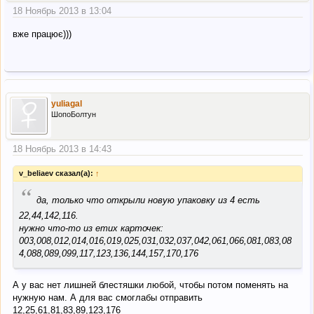
18 Ноябрь 2013 в 13:04
вже працює)))
yuliagal
ШопоБолтун
18 Ноябрь 2013 в 14:43
v_beliaev сказал(а):
↑
“
да, только что открыли новую упаковку из 4 есть
22,44,142,116.
нужно что-то из етих карточек:
003,008,012,014,016,019,025,031,032,037,042,061,066,081,083,08
4,088,089,099,117,123,136,144,157,170,176
А у вас нет лишней блестяшки любой, чтобы потом поменять на
нужную нам. А для вас смоглабы отправить
12,25,61,81,83,89,123,176