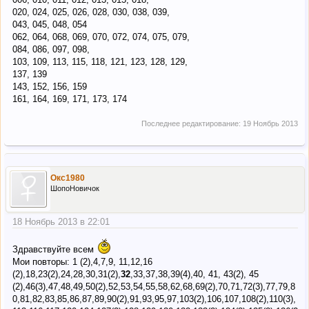
020, 024, 025, 026, 028, 030, 038, 039,
043, 045, 048, 054
062, 064, 068, 069, 070, 072, 074, 075, 079,
084, 086, 097, 098,
103, 109, 113, 115, 118, 121, 123, 128, 129,
137, 139
143, 152, 156, 159
161, 164, 169, 171, 173, 174
Последнее редактирование:
19 Ноябрь 2013
Окс1980
ШопоНовичок
18 Ноябрь 2013 в 22:01
Здравствуйте всем
Мои повторы: 1 (2),4,7,9, 11,12,16
(2),18,23(2),24,28,30,31(2),
32
,33,37,38,39(4),40, 41, 43(2), 45
(2),46(3),47,48,49,50(2),52,53,54,55,58,62,68,69(2),70,71,72(3),77,79,8
0,81,82,83,85,86,87,89,90(2),91,93,95,97,103(2),106,107,108(2),110(3),