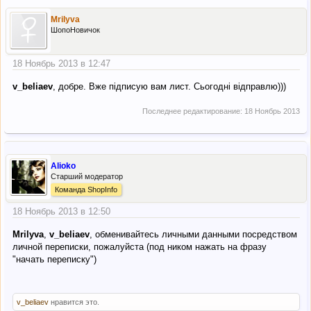
Mrilyva
ШопоНовичок
18 Ноябрь 2013 в 12:47
v_beliaev
, добре. Вже підписую вам лист. Сьогодні відправлю)))
Последнее редактирование:
18 Ноябрь 2013
Alioko
Старший модератор
Команда ShopInfo
18 Ноябрь 2013 в 12:50
Mrilyva
,
v_beliaev
, обменивайтесь личными данными посредством
личной переписки, пожалуйста (под ником нажать на фразу
"начать переписку")
v_beliaev
нравится это.