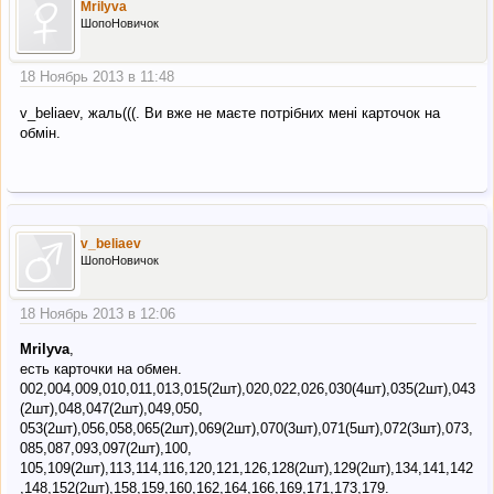
Mrilyva
ШопоНовичок
18 Ноябрь 2013 в 11:48
v_beliaev, жаль(((. Ви вже не маєте потрібних мені карточок на
обмін.
v_beliaev
ШопоНовичок
18 Ноябрь 2013 в 12:06
Mrilyva
,
есть карточки на обмен.
002,004,009,010,011,013,015(2шт),020,022,026,030(4шт),035(2шт),043
(2шт),048,047(2шт),049,050,
053(2шт),056,058,065(2шт),069(2шт),070(3шт),071(5шт),072(3шт),073,
085,087,093,097(2шт),100,
105,109(2шт),113,114,116,120,121,126,128(2шт),129(2шт),134,141,142
,148,152(2шт),158,159,160,162,164,166,169,171,173,179.