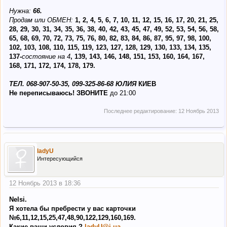
Нужна:
66.
Продам или ОБМЕН:
1, 2, 4, 5, 6, 7, 10, 11, 12, 15, 16, 17, 20, 21, 25,
28, 29, 30, 31, 34, 35, 36, 38, 40, 42, 43, 45, 47, 49, 52, 53, 54, 56, 58,
65, 68, 69, 70, 72, 73, 75, 76, 80, 82, 83, 84, 86, 87, 95, 97, 98, 100,
102, 103, 108, 110, 115, 119, 123, 127, 128, 129, 130, 133, 134, 135,
137-
состояние на 4
, 139, 143, 146, 148, 151, 153, 160, 164, 167,
168, 171, 172, 174, 178, 179.
ТЕЛ. 068-907-50-35, 099-325-86-68 ЮЛИЯ
КИЕВ
Не переписываюсь! ЗВОНИТЕ
до 21:00
Последнее редактирование:
12 Ноябрь 2013
ladyU
Интересующийся
12 Ноябрь 2013 в 18:36
Nelsi.
Я хотела бы пребрести у вас карточки
№6,11,12,15,25,47,48,90,122,129,160,169.
Какие ваши условия ?
ladyU@i.ua