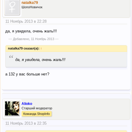
natalka79
ШопоНовичок
11 Ноябрь 2013 в 22:28
да, я увидела, очень жаль!!!
--- Добавлено,
11 Ноябрь 2013
---
natalka79 сказал(а):
↑
“
да, я увидела, очень жаль!!!
а 132 у вас больше нет?
Alioko
Старший модератор
Команда ShopInfo
11 Ноябрь 2013 в 22:35