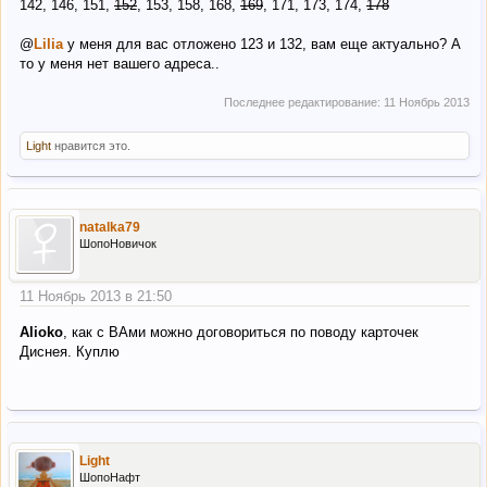
142, 146, 151,
152
, 153, 158, 168,
169
, 171, 173, 174,
178
@
Lilia
у меня для вас отложено 123 и 132, вам еще актуально? А
то у меня нет вашего адреса..
Последнее редактирование:
11 Ноябрь 2013
Light
нравится это.
natalka79
ШопоНовичок
11 Ноябрь 2013 в 21:50
Alioko
, как с ВАми можно договориться по поводу карточек
Диснея. Куплю
Light
ШопоНафт