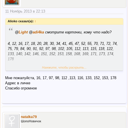
11 Ноябрь 2013 в 22:13
Alioko сказал(а):
↑
“
@
Light
@
adi4ka
смотрите карточки, кому что надо?
4, 12, 16, 17, 18, 20, 28, 30, 34, 41, 45, 47, 52, 55, 70, 71, 72, 74,
75, 79, 84, 90, 91, 92, 97, 98, 102, 105, 112, 113, 115, 118, 122,
133, 140, 142, 146, 151, 152, 153, 158, 168, 169, 171, 173, 174,
178
Нажмите, чтобы раскрыть...
@
Lilia
у меня для вас отложено 123 и 132, вам еще
актуально? А то у меня нет вашего адреса..
Мне пожалуйста, 16, 17, 97, 98, 112 ,113, 116, 133, 152, 153, 178
Адрес в личке
Спасибо огромное
natalka79
ШопоНовичок