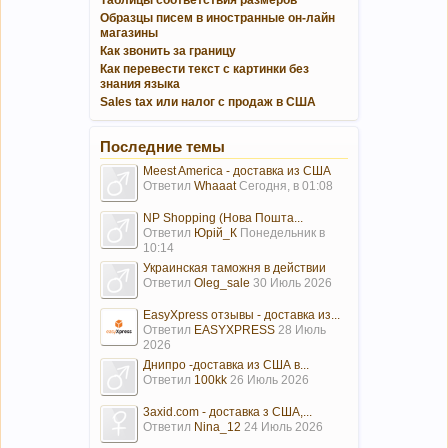
Образцы писем в иностранные он-лайн
магазины
Как звонить за границу
Как перевести текст с картинки без
знания языка
Sales tax или налог с продаж в США
Последние темы
Meest America - доставка из США
Ответил
Whaaat
Сегодня, в 01:08
NP Shopping (Нова Пошта...
Ответил
Юрій_К
Понедельник в
10:14
Украинская таможня в действии
Ответил
Oleg_sale
30 Июль 2026
EasyXpress отзывы - доставка из...
Ответил
EASYXPRESS
28 Июль
2026
Днипро -доставка из США в...
Ответил
100kk
26 Июль 2026
3axid.com - доставка з США,...
Ответил
Nina_12
24 Июль 2026