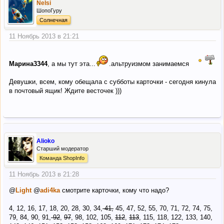
Nelsi
ШопоГуру
Солнечная
11 Ноябрь 2013 в 21:21
Марина3344
, а мы тут эта...
.альтруизмом занимаемся
Девушки, всем, кому обещала с субботы карточки - сегодня кинула
в почтовый ящик! Ждите весточек )))
Alioko
Старший модератор
Команда ShopInfo
11 Ноябрь 2013 в 21:28
@
Light
@
adi4ka
смотрите карточки, кому что надо?
4, 12, 16, 17, 18, 20, 28, 30, 34,
41,
45, 47, 52, 55, 70, 71, 72, 74, 75,
79, 84, 90, 91,
92
,
97
, 98, 102, 105,
112
,
113
, 115, 118, 122, 133, 140,