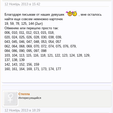
12 Ноябрь 2013 в 15:42
Благодаря письмам от наших девушек
, мне осталось
найти еще совсем немножко карточек
19, 59, 78, 125, 144 (2шт)
Обменяю или перешлю просто так:
006, 010, 011, 012, 013, 015, 018,
020, 024, 025, 026, 028, 030, 038, 039,
043, 045, 046, 047, 048, 053, 054, 057
062, 064, 068, 069, 070, 072, 074, 075, 076, 079,
084, 086, 090, 095, 097, 098
103, 104, 113, 115, 116, 118, 121, 122, 123, 124, 128, 129,
137, 138, 139
142, 143, 152, 156, 159
160, 161, 164, 169, 171, 173, 174, 177
Стелла
Интересующийся
12 Ноябрь 2013 в 18:29