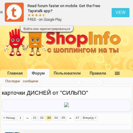
Read forum faster on mobile. Get the Free
Tapatalk app?
VIEW
FREE - on Google Play
Войти или зарегистрироваться
Главная
Форум
Пользователи
Правила
Последние сообщения
Главная
Форум
Коллективный разум
Беседка
карточки ДИСНЕЙ от "СИЛЬПО"
< Назад
1
←
31
32
33
34
35
→
47
Вперёд >