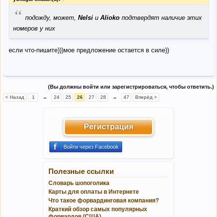
“
подожду, может,
Nelsi
и
Alioko
подтвердят наличие этих
номеров у них
если что-пишите)))мое предложение остается в силе))
(Вы должны войти или зарегистрироваться, чтобы ответить.)
< Назад
1
←
24
25
26
27
28
→
47
Вперёд >
Регистрация
Войти через Facebook
Полезные ссылки
Словарь шопоголика
Карты для оплаты в Интернете
Что такое форвардинговая компания?
Краткий обзор самых популярных
форвардов (США)