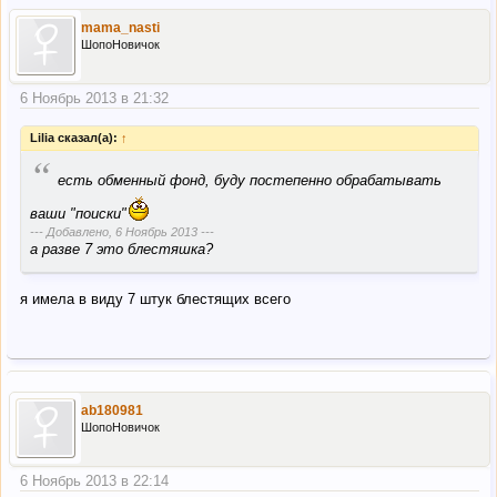
mama_nasti
ШопоНовичок
6 Ноябрь 2013 в 21:32
Lilia сказал(а):
↑
“
есть обменный фонд, буду постепенно обрабатывать
ваши "поиски"
--- Добавлено,
6 Ноябрь 2013
---
а разве 7 это блестяшка?
я имела в виду 7 штук блестящих всего
ab180981
ШопоНовичок
6 Ноябрь 2013 в 22:14