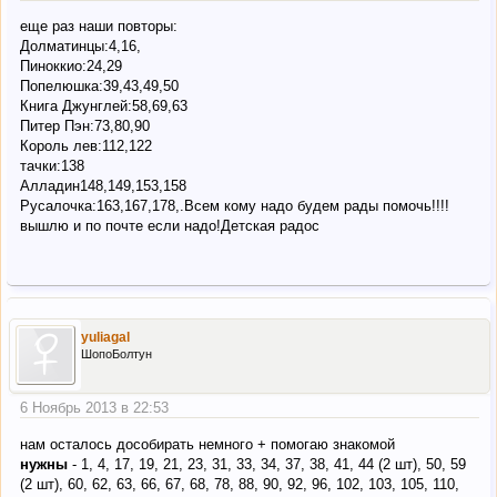
еще раз наши повторы:
Долматинцы:4,16,
Пиноккио:24,29
Попелюшка:39,43,49,50
Книга Джунглей:58,69,63
Питер Пэн:73,80,90
Король лев:112,122
тачки:138
Алладин148,149,153,158
Русалочка:163,167,178,.Всем кому надо будем рады помочь!!!!
вышлю и по почте если надо!Детская радос
yuliagal
ШопоБолтун
6 Ноябрь 2013 в 22:53
нам осталось дособирать немного + помогаю знакомой
нужны
- 1, 4, 17, 19, 21, 23, 31, 33, 34, 37, 38, 41, 44 (2 шт), 50, 59
(2 шт), 60, 62, 63, 66, 67, 68, 78, 88, 90, 92, 96, 102, 103, 105, 110,