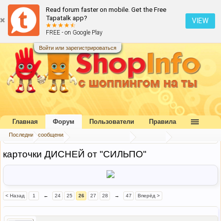
Read forum faster on mobile. Get the Free
Tapatalk app?
VIEW
FREE - on Google Play
Войти или зарегистрироваться
Главная
Форум
Пользователи
Правила
Последние сообщения
Главная
Форум
Коллективный разум
Беседка
карточки ДИСНЕЙ от "СИЛЬПО"
< Назад
1
←
24
25
26
27
28
→
47
Вперёд >