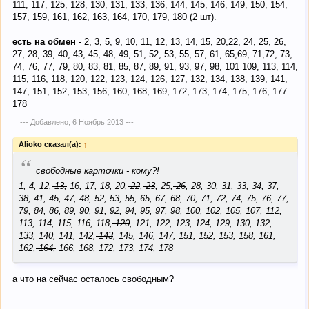
111, 117, 125, 128, 130, 131, 133, 136, 144, 145, 146, 149, 150, 154,
157, 159, 161, 162, 163, 164, 170, 179, 180 (2 шт).
есть на обмен
- 2, 3, 5, 9, 10, 11, 12, 13, 14, 15, 20,22, 24, 25, 26,
27, 28, 39, 40, 43, 45, 48, 49, 51, 52, 53, 55, 57, 61, 65,69, 71,72, 73,
74, 76, 77, 79, 80, 83, 81, 85, 87, 89, 91, 93, 97, 98, 101 109, 113, 114,
115, 116, 118, 120, 122, 123, 124, 126, 127, 132, 134, 138, 139, 141,
147, 151, 152, 153, 156, 160, 168, 169, 172, 173, 174, 175, 176, 177.
178
--- Добавлено,
6 Ноябрь 2013
---
Alioko сказал(а):
↑
“
свободные карточки - кому?!
1, 4, 12,
13,
16, 17, 18, 20,
22
,
23
, 25,
26
, 28, 30, 31, 33, 34, 37,
38, 41, 45, 47, 48, 52, 53, 55,
65
, 67, 68, 70, 71, 72, 74, 75, 76, 77,
79, 84, 86, 89, 90, 91, 92, 94, 95, 97, 98, 100, 102, 105, 107, 112,
113, 114, 115, 116, 118,
120
, 121, 122, 123, 124, 129, 130, 132,
133, 140, 141, 142,
143
, 145, 146, 147, 151, 152, 153, 158, 161,
162,
164,
166, 168, 172, 173, 174, 178
а что на сейчас осталось свободным?