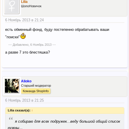
Lilia
ШопоНовичок
6 Ноябрь 2013 в 21:24
есть обменный фонд, буду постепенно обрабатывать ваши
"поиски"
--- Добавлено,
6 Ноябрь 2013
---
а разве 7 это блестяшка?
Alioko
Старший модератор
Команда ShopInfo
6 Ноябрь 2013 в 21:25
Lilia сказал(а):
↑
“
я собираю для всех подружек...веду большой общий список
нужны...