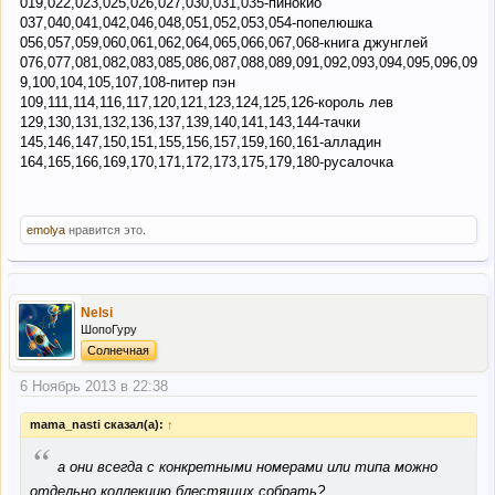
019,022,023,025,026,027,030,031,035-пинокио
,140,141,142,143,145,146,
037,040,041,042,046,048,051,052,053,054-попелюшка
056,057,059,060,061,062,064,065,066,067,068-книга джунглей
150
,151,152,155,157,158,159,160,162,164,166,167,169,171,175,17
076,077,081,082,083,085,086,087,088,089,091,092,093,094,095,096,09
9.
9,100,104,105,107,108-питер пэн
109,111,114,116,117,120,121,123,124,125,126-король лев
Ищу: 3,32,44,51,
73
,
78
,125,
131
,144,154,
156
,170 (2).
129,130,131,132,136,137,139,140,141,143,144-тачки
--- Добавлено,
5 Ноябрь 2013
---
145,146,147,150,151,155,156,157,159,160,161-алладин
164,165,166,169,170,171,172,173,175,179,180-русалочка
ab180981, уточните, пожалуйста, какие Вам нужны номера,
мой список над этим сообщением.
emolya
нравится это.
Nelsi
ШопоГуру
Солнечная
6 Ноябрь 2013 в 22:38
mama_nasti сказал(а):
↑
“
а они всегда с конкретными номерами или типа можно
отдельно коллекцию блестящих собрать?