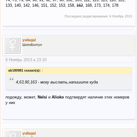
133, 140, 142, 146, 151, 152, 153, 158,
162
, 168, 173, 174, 178
Последнее редактирование:
6 Ноябрь 2013
yuliagal
ШопоБолтун
6 Ноябрь 2013 в 23:10
ab180981 сказал(а):
↑
“
4,63,90,163 - могу выслать,напишите куда
подожду, может,
Nelsi
и
Alioko
подтвердят наличие этих номеров
у них
yuliagal