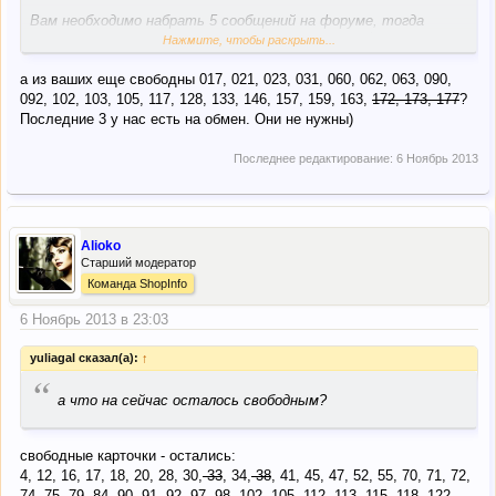
Вам необходимо набрать 5 сообщений на форуме, тогда
Нажмите, чтобы раскрыть...
личка станет доступной. Осталось еще одно
а из ваших еще свободны 017, 021, 023, 031, 060, 062, 063, 090,
092, 102, 103, 105, 117, 128, 133, 146, 157, 159, 163,
172, 173, 177
?
Последние 3 у нас есть на обмен. Они не нужны)
Последнее редактирование:
6 Ноябрь 2013
Alioko
Старший модератор
Команда ShopInfo
6 Ноябрь 2013 в 23:03
yuliagal сказал(а):
↑
“
а что на сейчас осталось свободным?
свободные карточки - остались:
4, 12, 16, 17, 18, 20, 28, 30,
33
, 34,
38
, 41, 45, 47, 52, 55, 70, 71, 72,
74, 75, 79, 84, 90, 91, 92, 97, 98, 102, 105, 112, 113, 115, 118, 122,