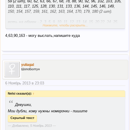
59 (2 шт), 60, 62, 63, 66, 67, 68, 78, 88, 90, 92, 96, 102, 103, 105,
110, 111, 117, 125, 128, 130, 131, 133, 136, 144, 145, 146, 149,
150, 154, 157, 159, 161, 162, 163, 164, 170, 179, 180 (2 шт).
есть на обмен
- 2, 3, 5, 9, 10, 11, 12, 13, 14, 15, 20,22, 24, 25,
Нажмите, чтобы раскрыть...
26, 27, 28, 39, 40, 43, 45, 48, 49, 51, 52, 53, 55, 57, 61, 65,69,
71,72, 73, 74, 76, 77, 79, 80, 83, 81, 85, 87, 89, 91, 93, 97, 98, 101
4,63,90,163 - могу выслать,напишите куда
109, 113, 114, 115, 116, 118, 120, 122, 123, 124, 126, 127, 132,
134, 138, 139, 141, 147, 151, 152, 153, 156, 160, 168, 169, 172,
173, 174, 175, 176, 177. 178
--- Добавлено,
6 Ноябрь 2013
---
а что на сейчас осталось свободным?
yuliagal
ШопоБолтун
6 Ноябрь 2013 в 23:03
Nelsi сказал(а):
↑
“
Девушки,
Мои дубли, кому нужны номерочки - пишите
Скрытый текст
--- Добавлено,
5 Ноябрь 2013
---