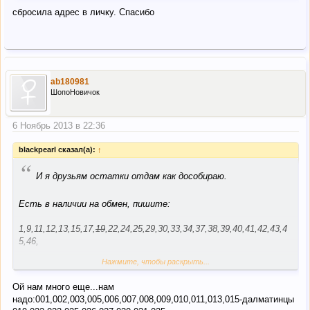
сбросила адрес в личку. Спасибо
ab180981
ШопоНовичок
6 Ноябрь 2013 в 22:36
blackpearl сказал(а):
↑
“
И я друзьям остатки отдам как дособираю.
Есть в наличии на обмен, пишите:
1,9,11,12,13,15,17,
19
,22,24,25,29,30,33,34,37,38,39,40,41,42,43,4
5,46,
Нажмите, чтобы раскрыть...
47,48,50,52,53,55,57,58,60,61,62,63,64,68,70,71,72,79,81,85,89,90
,91,94,95,97,98,102,103,
Ой нам много еще...нам
надо:001,002,003,005,006,007,008,009,010,011,013,015-далматинцы
104,106,107,108,112,113,116,122,123,128,129,132,133,
136
,138,139