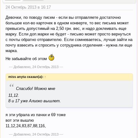
24 Октябрь 2013 в 16:17
Девочки, по поводу писем - если вы отправляете достаточно
большое кол-во карточек в одном конверте, то вес письма может
превысить допустимый на 2,50 грн. вес, и надо доклеивать еще
марку. Если доп.марки не будет - письмо может просто вернуться
с почты обратно отправителю. Если сомневаетесь, лучше зайти на
почту взвесить и спросить у сотрудника отделения - нужна ли еще
марка.
Не забывайте об этом
--- Добавлено,
24 Октябрь 2013
---
miss anyta сказал(а):
↑
“
Спасибо! Можно мне
11,12.
8 и 17 уже Алиоко вышлет.
я эти убрала из пачки и 69 тоже
вот эти вышлю
11,12,24,83,87,88,116,
--- Добавлено,
24 Октябрь 2013
---