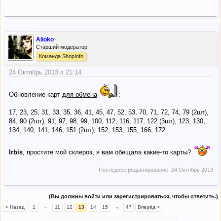
Alioko
Старший модератор
Команда ShopInfo
24 Октябрь 2013 в 21:14
Обновление карт
для обмена
:
17, 23, 25, 31, 33, 35, 36, 41, 45, 47, 52, 53, 70, 71, 72, 74, 79 (2шт),
84, 90 (2шт), 91, 97, 98, 99, 100, 112, 116, 117, 122 (3шт), 123, 130,
134, 140, 141, 146, 151 (2шт), 152, 153, 155, 166, 172
Irbis
, простите мой склероз, я вам обещала какие-то карты?
Последнее редактирование:
24 Октябрь 2013
(Вы должны войти или зарегистрироваться, чтобы ответить.)
< Назад
1
←
11
12
13
14
15
→
47
Вперёд >