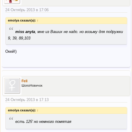
24 Октябрь 2013 в 17:06
emolya сказал(а):
↑
“
miss anyta
, мне из Ваших не надо. но возьму для подружки
9, 39, 89,103
Окей!)
Feli
ШопоНовичок
24 Октябрь 2013 в 17:13
emolya сказал(а):
↑
“
есть 125' но немного помятая