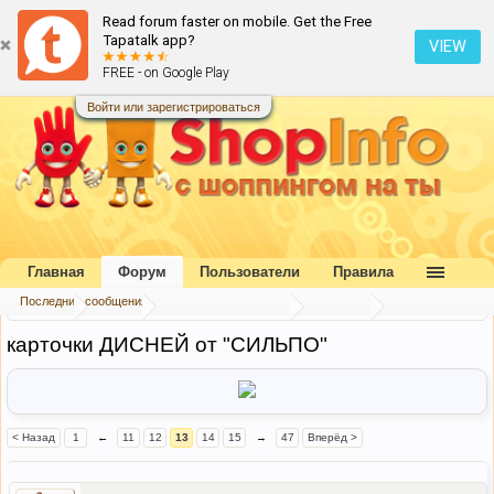
Read forum faster on mobile. Get the Free
Tapatalk app?
VIEW
FREE - on Google Play
Войти или зарегистрироваться
Главная
Форум
Пользователи
Правила
Последние сообщения
Главная
Форум
Коллективный разум
Беседка
карточки ДИСНЕЙ от "СИЛЬПО"
< Назад
1
←
11
12
13
14
15
→
47
Вперёд >