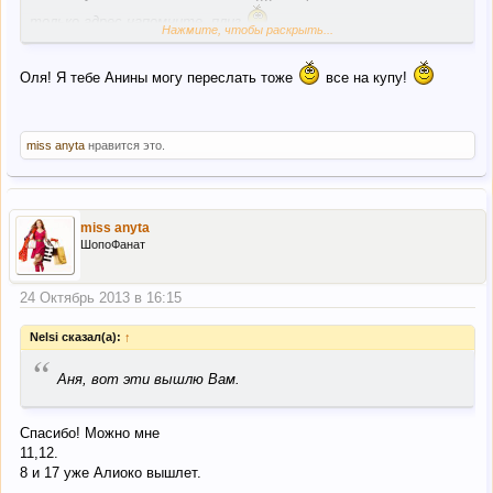
только адрес напомните, плиз
Нажмите, чтобы раскрыть...
Оля! Я тебе Анины могу переслать тоже
все на купу!
miss anyta
нравится это.
miss anyta
ШопоФанат
24 Октябрь 2013 в 16:15
Nelsi сказал(а):
↑
“
Аня, вот эти вышлю Вам.
Спасибо! Можно мне
11,12.
8 и 17 уже Алиоко вышлет.