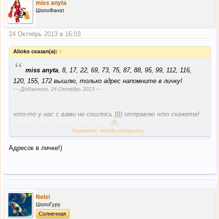
miss anyta
ШопоФанат
24 Октябрь 2013 в 16:03
Alioko сказал(а):
↑
“
miss anyta
, 8, 17, 22, 69, 73, 75, 87, 88, 95, 99, 112, 116,
120, 155, 172 вышлю, только адрес напомните в личку!
--- Добавлено,
24 Октябрь 2013
---
что-то у нас с вами не сошлось )))) отправлю что скажете!
только адрес напомните, плиз
Нажмите, чтобы раскрыть...
Адресок в личке!)
Nelsi
ШопоГуру
Солнечная