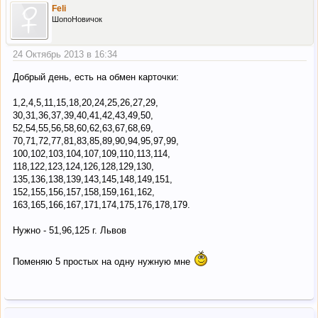
Feli
ШопоНовичок
24 Октябрь 2013 в 16:34
Добрый день, есть на обмен карточки:
1,2,4,5,11,15,18,20,24,25,26,27,29,
30,31,36,37,39,40,41,42,43,49,50,
52,54,55,56,58,60,62,63,67,68,69,
70,71,72,77,81,83,85,89,90,94,95,97,99,
100,102,103,104,107,109,110,113,114,
118,122,123,124,126,128,129,130,
135,136,138,139,143,145,148,149,151,
152,155,156,157,158,159,161,162,
163,165,166,167,171,174,175,176,178,179.
Нужно - 51,96,125 г. Львов
Поменяю 5 простых на одну нужную мне