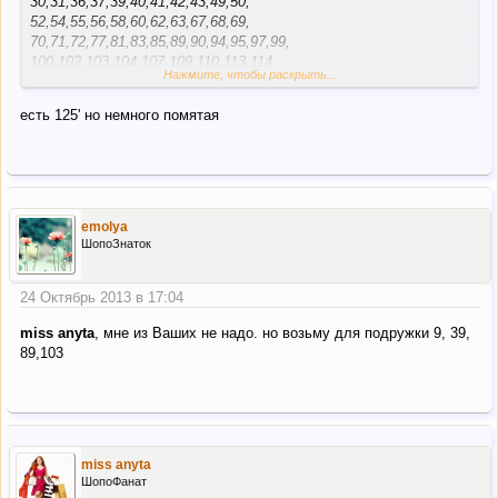
30,31,36,37,39,40,41,42,43,49,50,
52,54,55,56,58,60,62,63,67,68,69,
70,71,72,77,81,83,85,89,90,94,95,97,99,
100,102,103,104,107,109,110,113,114,
Нажмите, чтобы раскрыть...
118,122,123,124,126,128,129,130,
135,136,138,139,143,145,148,149,151,
есть 125' но немного помятая
152,155,156,157,158,159,161,162,
163,165,166,167,171,174,175,176,178,179.
Нужно - 51,96,125 г. Львов
emolya
Поменяю 5 простых на одну нужную мне
ШопоЗнаток
24 Октябрь 2013 в 17:04
miss anyta
, мне из Ваших не надо. но возьму для подружки 9, 39,
89,103
miss anyta
ШопоФанат