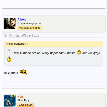
Alioko
Старший модератор
Команда ShopInfo
24 Октябрь 2013 в 16:17
Nelsi сказал(а):
↑
“
Оля! Я тебе Анины могу переслать тоже
все на купу!
высылай!
Nelsi
ШопоГуру
Солнечная