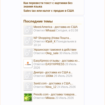
Как перевести текст с картинки без
знания языка
Sales tax или налог с продаж в США
Последние темы
Meest America - доставка из США
Ответил
Whaaat
Сегодня, в 01:08
NP Shopping (Нова Пошта...
Ответил
Юрій_К
Понедельник в
10:14
Украинская таможня в действии
Ответил
Oleg_sale
30 Июль 2026
EasyXpress отзывы - доставка из...
Ответил
EASYXPRESS
28 Июль
2026
Днипро -доставка из США в...
Ответил
100kk
26 Июль 2026
3axid.com - доставка з США,...
Ответил
Nina_12
24 Июль 2026
Pesoto.com - доставка товаров...
Ответил
Mikasa
20 Июль 2026