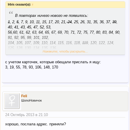
Irbis сказал(а):
↑
“
В повторах ничего нового не появилось:
1
, 2,
5
, 7, 9, 10, 11, 15, 17, 20, 21,
24
, 25, 26, 31, 35, 36, 37,
39
,
40, 41, 43, 45, 47, 52, 53,
56,60, 61, 62, 63, 64, 65, 67, 69, 70, 71, 72, 75, 77, 80, 83, 84, 90,
91, 92, 95, 99, 101, 102,
104, 105, 107, 109, 110, 114, 115, 116, 118,
119
, 120, 122, 124,
125, 128, 130, 134, 135, 136,
Нажмите, чтобы раскрыть...
137
, 139, 140, 141, 142, 144, 145, 146, 147, 151, 156,
157
, 158,
159, 160, 161, 164, 167, 168,
с учетом карточек, которые обещали прислать я ищу:
169,172, 174, 176, 178
3, 19, 55, 78, 93, 106, 148, 170
Feli
ШопоНовичок
24 Октябрь 2013 в 21:10
хорошо, послала адрес. приняли?