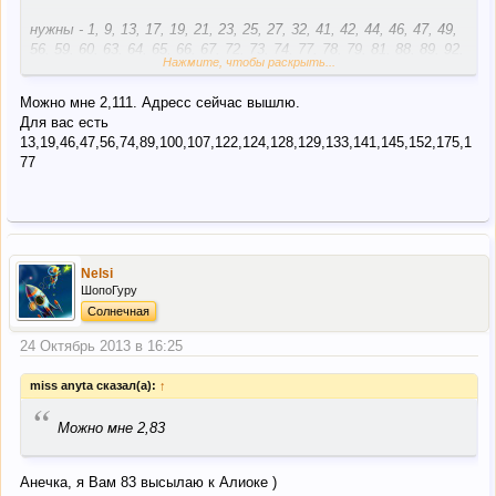
нужны - 1, 9, 13, 17, 19, 21, 23, 25, 27, 32, 41, 42, 44, 46, 47, 49,
56, 59, 60, 63, 64, 65, 66, 67, 72, 73, 74, 77, 78, 79, 81, 88, 89, 92,
Нажмите, чтобы раскрыть...
94, 96, 99, 100, 102, 104, 107, 110, 116, 117, 119, 122, 124, 125,
126, 127, 128, 129, 133, 136, 140, 141, 144, 145, 148, 149, 150,
Можно мне 2,111. Адресс сейчас вышлю.
152, 156, 158, 159, 164, 165, 166, 167, 168, 170, 172, 173, 175,
Для вас есть
176, 177, 179, 180
13,19,46,47,56,74,89,100,107,122,124,128,129,133,141,145,152,175,1
77
Nelsi
ШопоГуру
Солнечная
24 Октябрь 2013 в 16:25
miss anyta сказал(а):
↑
“
Можно мне 2,83
Анечка, я Вам 83 высылаю к Алиоке )