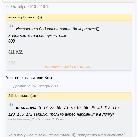
24 Октябрь 2013 в 16:13
miss anyta сказал(а):
↑
“
Наконец-то добралась опять до карточек)))
Карточки которые нужны нам
008
011,012,
024
Нажмите, чтобы раскрыть...
083,087,088
Аня, вот эти вышлю Вам.
116
--- Добавлено,
24 Октябрь 2013
---
Alioko сказал(а):
↑
“
miss anyta
, 8, 17, 22, 69, 73, 75, 87, 88, 95, 99, 112, 116,
120, 155, 172 вышлю, только адрес напомните в личку!
--- Добавлено,
24 Октябрь 2013
---
что-то у нас с вами не сошлось )))) отправлю что скажете!