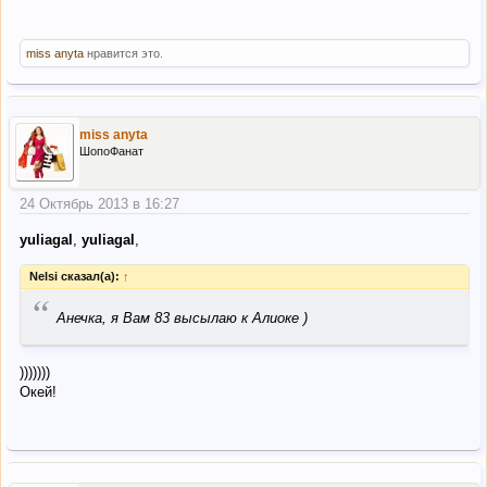
miss anyta
нравится это.
miss anyta
ШопоФанат
24 Октябрь 2013 в 16:27
yuliagal
,
yuliagal
,
Nelsi сказал(а):
↑
“
Анечка, я Вам 83 высылаю к Алиоке )
)))))))
Окей!