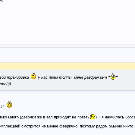
свои тренировки
у нас прям толпы, меня раздражает
стой))
нце.
бко много (девочки же в зал приходят не потеть
) + я научилась брос
омплекцией смотрится не менее феерично, поэтому рядом обычно никто