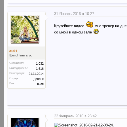
31 Январь 2016 в 10:27
Крутейшее видео
мне тренер на дня
со мной в одном зале
au01
ШопоНавигатор
Сообщения:
1.032
Благодарности:
1.616
Регистрация:
21.11.2014
Откуда:
Донецк
Имя:
Юля
22 Февраль 2016 в 23:42