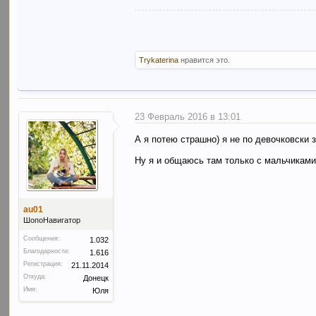
Trykaterina
нравится это.
23 Февраль 2016 в 13:01
А я потею страшно) я не по девочковски
Ну я и общаюсь там только с мальчиками
au01
ШопоНавигатор
Сообщения:
1.032
Благодарности:
1.616
Регистрация:
21.11.2014
Откуда:
Донецк
Имя:
Юля