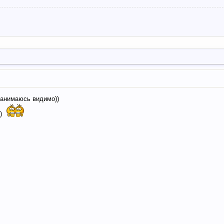
 занимаюсь видимо))
)