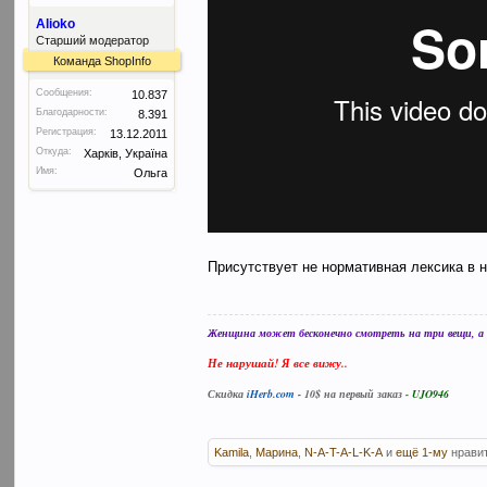
Alioko
Старший модератор
Команда ShopInfo
Сообщения:
10.837
Благодарности:
8.391
Регистрация:
13.12.2011
Откуда:
Харків, Україна
Имя:
Ольга
Присутствует не нормативная лексика в 
Женщина может бесконечно смотреть на три вещи, а в
Не нарушай! Я все вижу..
Скидка
iHerb.com
- 10$ на первый заказ -
UJO946
Kamila
,
Марина
,
N-A-T-A-L-K-A
и
ещё 1-му
нравит