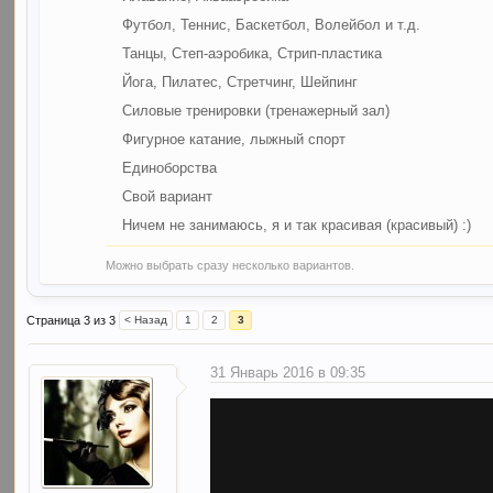
Футбол, Теннис, Баскетбол, Волейбол и т.д.
Танцы, Степ-аэробика, Стрип-пластика
Йога, Пилатес, Стретчинг, Шейпинг
Силовые тренировки (тренажерный зал)
Фигурное катание, лыжный спорт
Единоборства
Свой вариант
Ничем не занимаюсь, я и так красивая (красивый) :)
Можно выбрать сразу несколько вариантов.
Страница 3 из 3
< Назад
1
2
3
31 Январь 2016 в 09:35