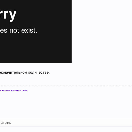
незначительном количестве.
 итоге купить семь.
ся это.