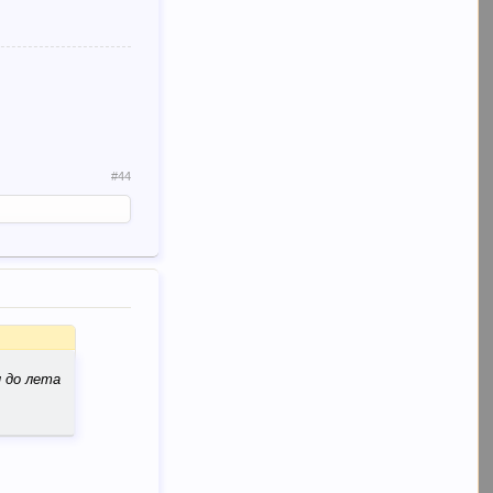
#44
и до лета