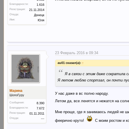
Благодарности:
1.616
Регистрация:
21.11.2014
Откуда:
Донецк
Имя:
Юля
23 Февраль 2016 в 09:34
au01 сказал(а):
↑
“
Я в связи с этим даже сократила 
Я летом люблю спортзал, он почти пу
Марина
У нас даже в вс полно народу.
ШопоГуру
Летом да, все ленятся и нежатся на сол
Сообщения:
8.390
Благодарности:
7.672
Мне проще, где я занимаюсь людей не ши
Регистрация:
01.11.2011
Откуда:
---
феерично круто!
С моим ростом и к