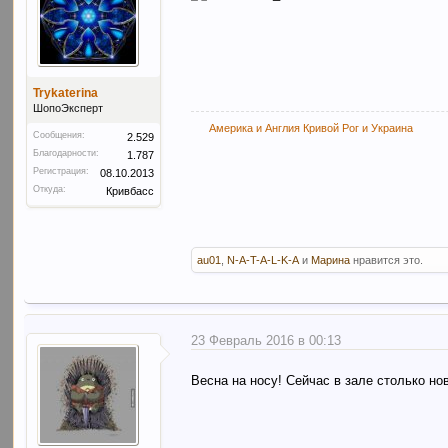
Trykaterina
ШопоЭксперт
Америка и Англия Кривой Рог и Украина
Сообщения:
2.529
Благодарности:
1.787
Регистрация:
08.10.2013
Откуда:
Кривбасс
au01
,
N-A-T-A-L-K-A
и
Марина
нравится это.
23 Февраль 2016 в 00:13
Весна на носу! Сейчас в зале столько но