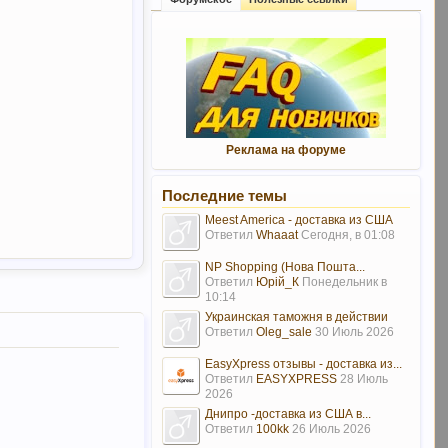
Реклама на форуме
Последние темы
Meest America - доставка из США
Ответил
Whaaat
Сегодня, в 01:08
NP Shopping (Нова Пошта...
Ответил
Юрій_К
Понедельник в
10:14
Украинская таможня в действии
Ответил
Oleg_sale
30 Июль 2026
EasyXpress отзывы - доставка из...
Ответил
EASYXPRESS
28 Июль
2026
Днипро -доставка из США в...
Ответил
100kk
26 Июль 2026