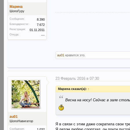
Марина
ШопоГуру
Сообщения:
8.390
Благодарности:
7.672
Регистрация:
01.11.2011
Откуда:
---
au01
нравится это.
23 Февраль 2016 в 07:30
Марина сказал(а):
↑
“
Весна на носу! Сейчас в зале столь
au01
ШопоНавигатор
Я в связи с этим даже сократила свои т
Я летом люблю спортзал, он почти пустой
Сообщения:
1.032