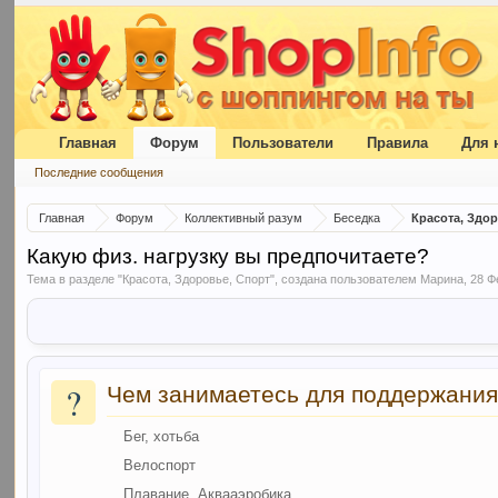
Главная
Форум
Пользователи
Правила
Для 
Последние сообщения
Главная
Форум
Коллективный разум
Беседка
Красота, Здо
Какую физ. нагрузку вы предпочитаете?
Тема в разделе "
Красота, Здоровье, Спорт
", создана пользователем
Марина
,
28 Ф
?
Чем занимаетесь для поддержания
Бег, хотьба
Велоспорт
Плавание, Аквааэробика