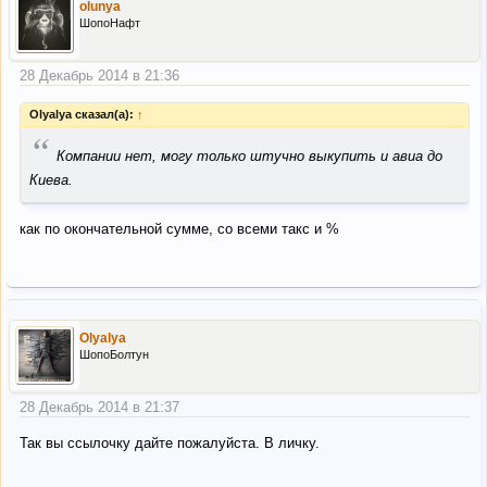
olunya
ШопоНафт
28 Декабрь 2014 в 21:36
Olyalya сказал(а):
↑
“
Компании нет, могу только штучно выкупить и авиа до
Киева.
как по окончательной сумме, со всеми такс и %
Olyalya
ШопоБолтун
28 Декабрь 2014 в 21:37
Так вы ссылочку дайте пожалуйста. В личку.