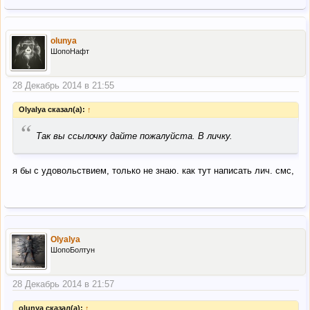
olunya
ШопоНафт
28 Декабрь 2014 в 21:55
Olyalya сказал(а):
↑
“
Так вы ссылочку дайте пожалуйста. В личку.
я бы с удовольствием, только не знаю. как тут написать лич. смс,
Olyalya
ШопоБолтун
28 Декабрь 2014 в 21:57
olunya сказал(а):
↑