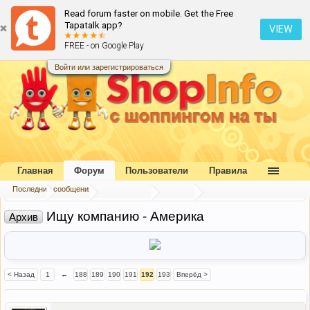
Read forum faster on mobile. Get the Free
Tapatalk app?
VIEW
FREE - on Google Play
Войти или зарегистрироваться
Главная
Форум
Пользователи
Правила
Последние сообщения
Главная
Форум
Наш форум
Архив
Ищу компанию - Америка
Архив
< Назад
1
←
188
189
190
191
192
193
Вперёд >