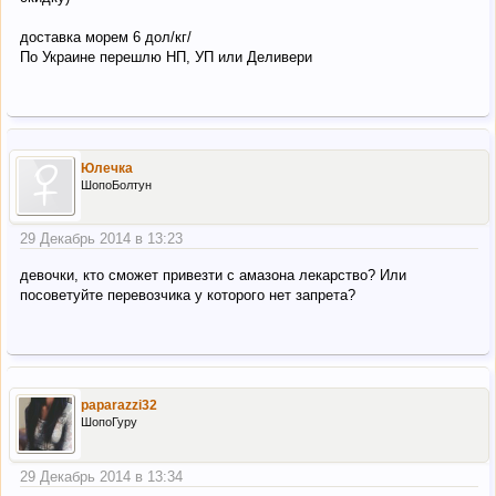
доставка морем 6 дол/кг/
По Украине перешлю НП, УП или Деливери
Юлечка
ШопоБолтун
29 Декабрь 2014 в 13:23
девочки, кто сможет привезти с амазона лекарство? Или
посоветуйте перевозчика у которого нет запрета?
paparazzi32
ШопоГуру
29 Декабрь 2014 в 13:34