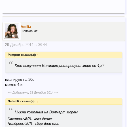
Amilia
ШопоФанат
29 Декабрь 2014 в 08:44
Pampon сказал(а):
↑
“
Кто выкупает Волмарт,интересует море по 4,5?
планирую на 30е
можно 4.5
--- Добавлено,
29 Декабрь 2014
---
Nata-Uk сказал(а):
↑
“
Нужна компания на Волмарт морем
Картерс-20%, шип делим
Чилдренс-30%, сбор фри шип