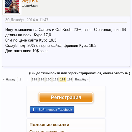
Vik@USA
ШопоНафт
30 Декабрь 2014 в 11:47
Ищу компанию на Carters и OshKosh -20%, в т.ч. Clearance, шип 6$
делим на всех. Курс 17,0
6пм по цене сайта Курс 19,3
Сrazy8 под -20% от цены сайта, фришип Курс 19.3
Доставка авиа 10$ за кг
(Вы должны войти или зарегистрироваться, чтобы ответить.)
< Назад
1
←
188
189
190
191
192
193
Вперёд >
Регистрация
Войти через Facebook
Полезные ссылки
Словарь шопоголика