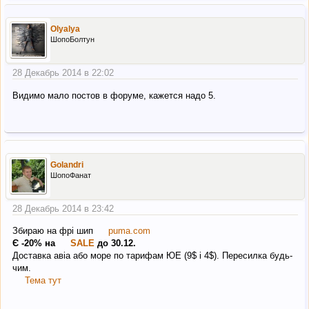
Olyalya
ШопоБолтун
28 Декабрь 2014 в 22:02
Видимо мало постов в форуме, кажется надо 5.
Golandri
ШопоФанат
28 Декабрь 2014 в 23:42
Збираю на фрі шип
puma.com
Є -20% на
SALE
до 30.12.
Доставка авіа або море по тарифам ЮЕ (9$ і 4$). Пересилка будь-
чим.
Тема тут