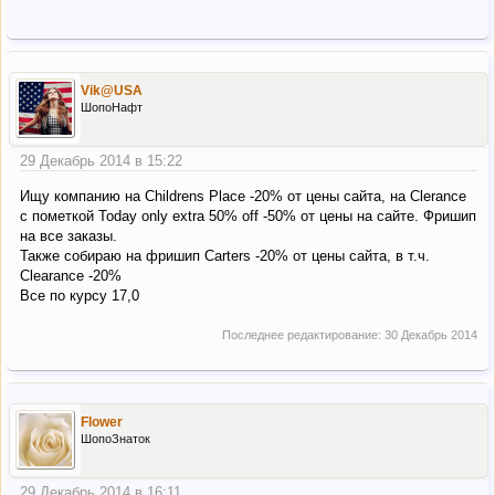
Vik@USA
ШопоНафт
29 Декабрь 2014 в 15:22
Ищу компанию на Childrens Place -20% от цены сайта, на Clerance
c пометкой Today only extra 50% off -50% от цены на сайте. Фришип
на все заказы.
Также собираю на фришип Carters -20% от цены сайта, в т.ч.
Clearance -20%
Все по курсу 17,0
Последнее редактирование:
30 Декабрь 2014
Flower
ШопоЗнаток
29 Декабрь 2014 в 16:11