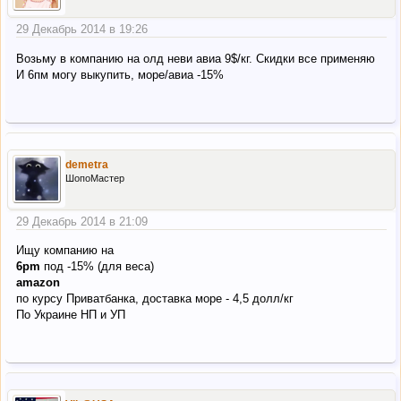
29 Декабрь 2014 в 19:26
Возьму в компанию на олд неви авиа 9$/кг. Скидки все применяю
И 6пм могу выкупить, море/авиа -15%
demetra
ШопоМастер
29 Декабрь 2014 в 21:09
Ищу компанию на
6pm
под -15% (для веса)
amazon
по курсу Приватбанка, доставка море - 4,5 долл/кг
По Украине НП и УП