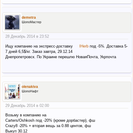
demetra
ШопоМастер
28 Декабрь 2014 в 23:52
Ищу компанию на экспресс-доставку
IHerb
под -5%. Доставка 5-
7 дней 6,5$/кг. Заказ завтра, 29.12.14
Днепропетровск. По Украине перешлю НоваяПочта, Укрпочта
olenakiva
ШопоНафт
29 Декабрь 2014 в 02:00
Возьму в компанию на
Carters/Oshkosh под -20% (кроме дорбастер), фш
Сrazy8 -20% + вторая вещь за 0.88 центов, фш
Выкуп 30.12