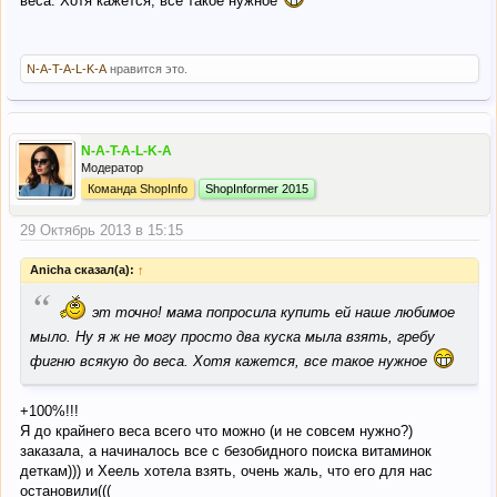
веса. Хотя кажется, все такое нужное
N-A-T-A-L-K-A
нравится это.
N-A-T-A-L-K-A
Модератор
Команда ShopInfo
ShopInformer 2015
29 Октябрь 2013 в 15:15
Anicha сказал(а):
↑
“
эт точно! мама попросила купить ей наше любимое
мыло. Ну я ж не могу просто два куска мыла взять, гребу
фигню всякую до веса. Хотя кажется, все такое нужное
+100%!!!
Я до крайнего веса всего что можно (и не совсем нужно?)
заказала, а начиналось все с безобидного поиска витаминок
деткам))) и Хеель хотела взять, очень жаль, что его для нас
остановили(((