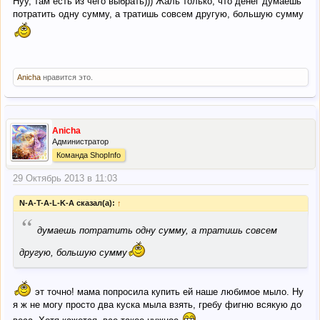
Нуу, там есть из чего выбрать))) Жаль только, что денег думаешь
потратить одну сумму, а тратишь совсем другую, большую сумму
Anicha
нравится это.
Anicha
Администратор
Команда ShopInfo
29 Октябрь 2013 в 11:03
N-A-T-A-L-K-A сказал(а):
↑
“
думаешь потратить одну сумму, а тратишь совсем
другую, большую сумму
эт точно! мама попросила купить ей наше любимое мыло. Ну
я ж не могу просто два куска мыла взять, гребу фигню всякую до