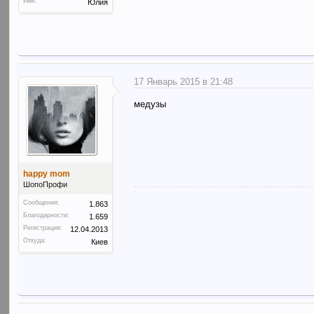
Имя:
Юлия
17 Январь 2015 в 21:48
медузы
happy mom
ШопоПрофи
Сообщения:
1.863
Благодарности:
1.659
Регистрация:
12.04.2013
Откуда:
Киев