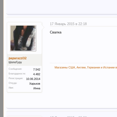
17 Январь 2015 в 22:18
Свалка
paparazzi32
ШопоГуру
Магазины США, Англии, Германии и Испании в
Сообщения:
7.542
Благодарности:
4.482
Регистрация:
10.06.2014
Откуда:
Харьков
Имя:
Инна