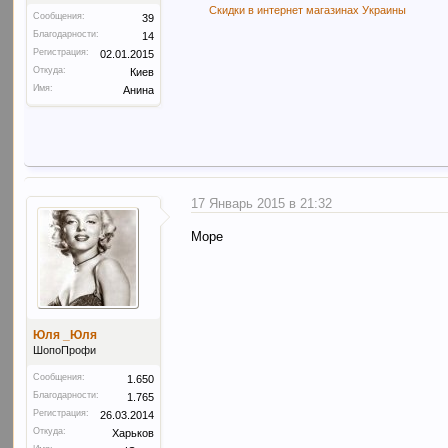
Скидки в интернет магазинах Украины
Сообщения:
39
Благодарности:
14
Регистрация:
02.01.2015
Откуда:
Киев
Имя:
Анина
17 Январь 2015 в 21:32
Море
Юля _Юля
ШопоПрофи
Сообщения:
1.650
Благодарности:
1.765
Регистрация:
26.03.2014
Откуда:
Харьков