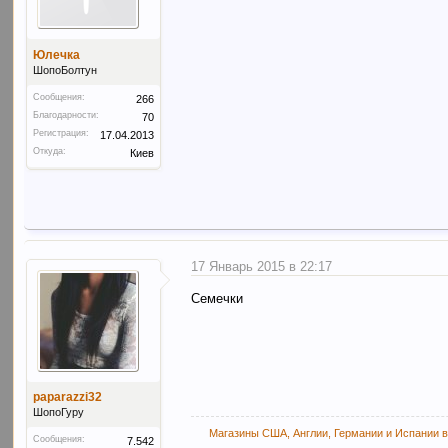
Юлечка
ШопоБолтун
Сообщения:
266
Благодарности:
70
Регистрация:
17.04.2013
Откуда:
Киев
17 Январь 2015 в 22:17
Семечки
paparazzi32
ШопоГуру
Магазины США, Англии, Германии и Испании в
Сообщения:
7.542