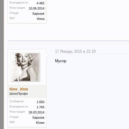
Благодарности:
4.482
Регистрация:
10.06.2014
Откуда:
Харьков
Имя:
Инна
17 Январь 2015 в 22:18
Мусор
Юля _Юля
ШопоПрофи
Сообщения:
1.650
Благодарности:
1.765
Регистрация:
26.03.2014
Откуда:
Харьков
Имя:
Юлия