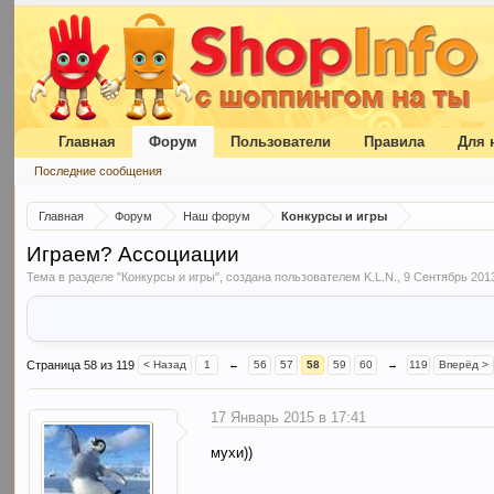
Главная
Форум
Пользователи
Правила
Для 
Последние сообщения
Главная
Форум
Наш форум
Конкурсы и игры
Играем? Ассоциации
Тема в разделе "
Конкурсы и игры
", создана пользователем
K.L.N.
,
9 Сентябрь 201
Страница 58 из 119
< Назад
1
←
56
57
58
59
60
→
119
Вперёд >
17 Январь 2015 в 17:41
мухи))