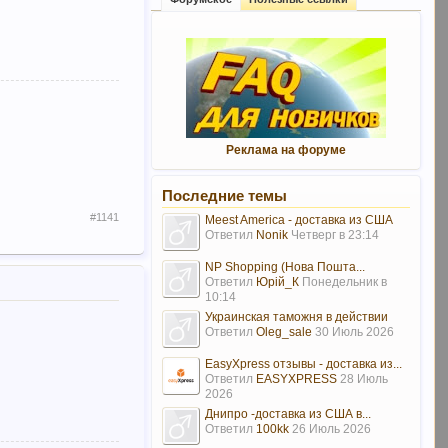
Реклама на форуме
Последние темы
#1141
Meest America - доставка из США
Ответил
Nonik
Четверг в 23:14
NP Shopping (Нова Пошта...
Ответил
Юрій_К
Понедельник в
10:14
Украинская таможня в действии
Ответил
Oleg_sale
30 Июль 2026
EasyXpress отзывы - доставка из...
Ответил
EASYXPRESS
28 Июль
2026
Днипро -доставка из США в...
Ответил
100kk
26 Июль 2026