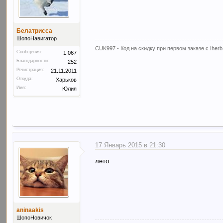
Белатрисса
ШопоНавигатор
CUK997 - Код на скидку при первом заказе с Iherb
Сообщения:
1.067
Благодарности:
252
Регистрация:
21.11.2011
Откуда:
Харьков
Имя:
Юлия
17 Январь 2015 в 21:30
лето
aninaakis
ШопоНовичок