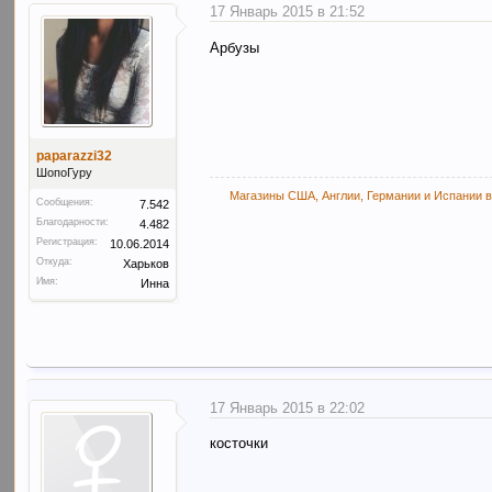
17 Январь 2015 в 21:52
Арбузы
paparazzi32
ШопоГуру
Магазины США, Англии, Германии и Испании в
Сообщения:
7.542
Благодарности:
4.482
Регистрация:
10.06.2014
Откуда:
Харьков
Имя:
Инна
17 Январь 2015 в 22:02
косточки