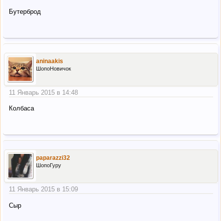
Бутерброд
aninaakis
ШопоНовичок
11 Январь 2015 в 14:48
Колбаса
paparazzi32
ШопоГуру
11 Январь 2015 в 15:09
Сыр