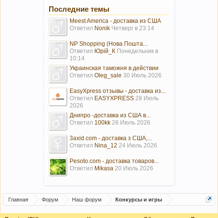
Последние темы
Meest America - доставка из США
Ответил
Nonik
Четверг в 23:14
NP Shopping (Нова Пошта...
Ответил
Юрій_К
Понедельник в
10:14
Украинская таможня в действии
Ответил
Oleg_sale
30 Июль 2026
EasyXpress отзывы - доставка из...
Ответил
EASYXPRESS
28 Июль
2026
Днипро -доставка из США в...
Ответил
100kk
26 Июль 2026
3axid.com - доставка з США,...
Ответил
Nina_12
24 Июль 2026
Pesoto.com - доставка товаров...
Ответил
Mikasa
20 Июль 2026
Главная
Форум
Наш форум
Конкурсы и игры