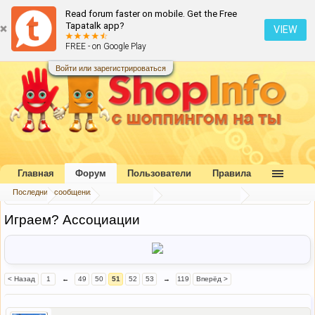
Read forum faster on mobile. Get the Free
Tapatalk app?
VIEW
FREE - on Google Play
Войти или зарегистрироваться
Главная
Форум
Пользователи
Правила
Последние сообщения
Главная
Форум
Наш форум
Конкурсы и игры
Играем? Ассоциации
< Назад
1
←
49
50
51
52
53
→
119
Вперёд >