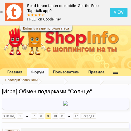
Read forum faster on mobile. Get the Free
Tapatalk app?
VIEW
FREE - on Google Play
Войти или зарегистрироваться
Главная
Форум
Пользователи
Правила
Последние сообщения
Главная
Форум
Наш форум
Конкурсы и игры
[Игра] Обмен подарками "Солнце"
< Назад
1
←
7
8
9
10
11
→
17
Вперёд >