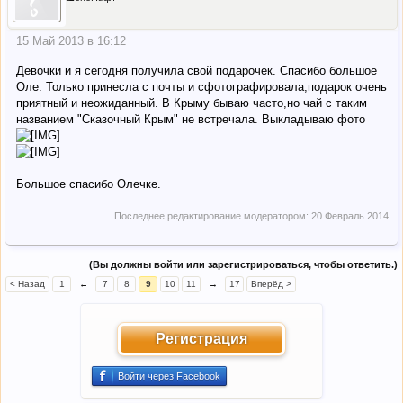
15 Май 2013 в 16:12
Девочки и я сегодня получила свой подарочек. Спасибо большое
Оле. Только принесла с почты и сфотографировала,подарок очень
приятный и неожиданный. В Крыму бываю часто,но чай с таким
названием "Сказочный Крым" не встречала. Выкладываю фото
Большое спасибо Олечке.
Последнее редактирование модератором:
20 Февраль 2014
(Вы должны войти или зарегистрироваться, чтобы ответить.)
< Назад
1
←
7
8
9
10
11
→
17
Вперёд >
Регистрация
Войти через Facebook