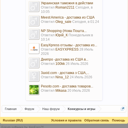
Украинская таможня в действии
Ответил
Roman2211
Сегодня, в
10:05
Meest America - доставка из США
Ответил
Oleg_sale
Сегодня, в 01:24
NP Shopping (Нова Пошта...
Ответил
Юрій_К
Понедельник в
10:14
EasyXpress отзывы - доставка из...
Ответил
EASYXPRESS
28 Июль
2026
Днипро -доставка из США в...
Ответил
100kk
26 Июль 2026
3axid.com - доставка з США,...
Ответил
Nina_12
24 Июль 2026
Pesoto.com - доставка товаров...
Ответил
Mikasa
20 Июль 2026
Главная
Форум
Наш форум
Конкурсы и игры
Russian (RU)
Условия и правила
Обратная связь
Помощь
Forum software by XenForo™