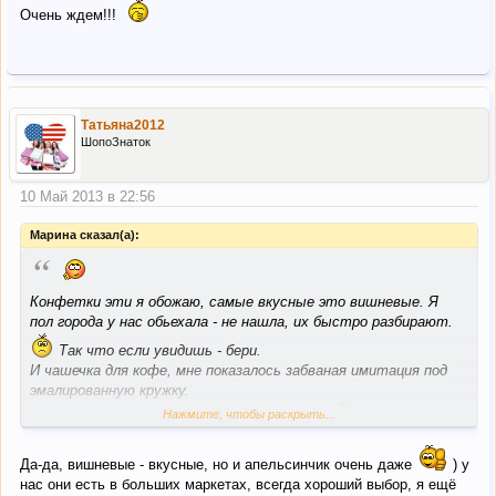
Очень ждем!!!
Татьяна2012
ШопоЗнаток
10 Май 2013 в 22:56
Марина сказал(а):
“
Конфетки эти я обожаю, самые вкусные это вишневые. Я
пол города у нас обьехала - не нашла, их быстро разбирают.
Так что если увидишь - бери.
И чашечка для кофе, мне показалось забваная имитация под
эмалированную кружку.
Нажмите, чтобы раскрыть...
В общем я очень рада что угодила, правда
Да-да, вишневые - вкусные, но и апельсинчик очень даже
) у
нас они есть в больших маркетах, всегда хороший выбор, я ещё