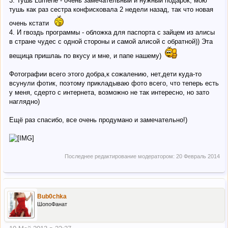
3. Тушь Lumene - очень замечательный и нужный подарок, мою
тушь как раз сестра конфисковала 2 недели назад, так что новая
очень кстати
4. И гвоздь программы - обложка для паспорта с зайцем из алисы
в стране чудес с одной стороны и самой алисой с обратной)) Эта
вещица пришлаь по вкусу и мне, и папе нашему)
Фотографии всего этого добра,к сожалению, нет,дети куда-то
всунули фотик, поэтому прикладываю фото всего, что теперь есть
у меня, сдерто с интернета, возможно не так интересно, но зато
наглядно)
Ещё раз спасибо, все очень продумано и замечательно!)
Последнее редактирование модератором:
20 Февраль 2014
Bub0chka
ШопоФанат