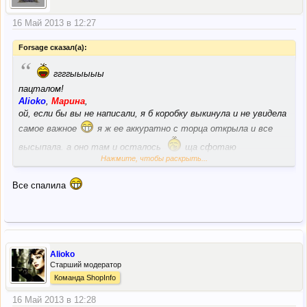
16 Май 2013 в 12:27
Forsage сказал(а):
“
ггггыыыыы
пацталом!
Alioko
,
Марина
,
ой, если бы вы не написали, я б коробку выкинула и не увидела
самое важное
я ж ее аккуратно с торца открыла и все
высыпала. а оно там и осталось
ща сфотаю
Нажмите, чтобы раскрыть...
а второй вариант Властелину отправили?
Все спалила
Alioko
Старший модератор
Команда ShopInfo
16 Май 2013 в 12:28