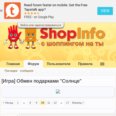
Read forum faster on mobile. Get the Free
Tapatalk app?
VIEW
FREE - on Google Play
Войти или зарегистрироваться
Главная
Форум
Пользователи
Правила
Последние сообщения
Главная
Форум
Наш форум
Конкурсы и игры
[Игра] Обмен подарками "Солнце"
< Назад
1
←
8
9
10
11
12
→
17
Вперёд >