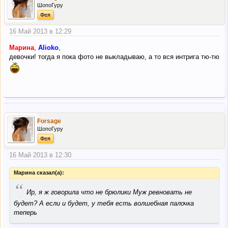
ШопоГуру
Фея
16 Май 2013 в 12:29
Марина
,
Alioko
,
девочки! тогда я пока фото не выкладываю, а то вся интрига тю-тю
Forsage
ШопоГуру
Фея
16 Май 2013 в 12:30
Марина сказал(а):
“
Ир, я ж говорила что не брюлики Муж ревновать не
будет? А если и будет, у тебя есть волшебная палочка
теперь