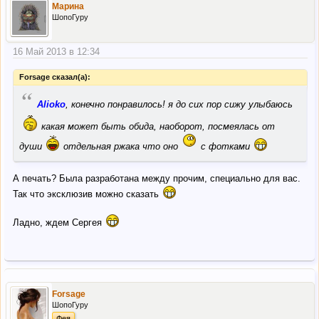
Марина
ШопоГуру
16 Май 2013 в 12:34
Forsage сказал(а):
“
Alioko
, конечно понравилось! я до сих пор сижу улыбаюсь
какая может быть обида, наоборот, посмеялась от
души
отдельная ржака что оно
с фотками
А печать? Была разработана между прочим, специально для вас.
Так что эксклюзив можно сказать
Ладно, ждем Сергея
Forsage
ШопоГуру
Фея