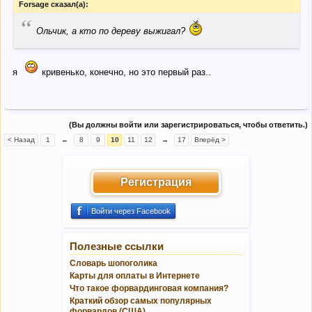
Forsage сказал(а):
“
Ольчик, а кто по дереву выжигал?
я
кривенько, конечно, но это первый раз..
(Вы должны войти или зарегистрироваться, чтобы ответить.)
< Назад
1
←
8
9
10
11
12
→
17
Вперёд >
Регистрация
Войти через Facebook
Полезные ссылки
Словарь шопоголика
Карты для оплаты в Интернете
Что такое форвардинговая компания?
Краткий обзор самых популярных
форвардов (США)