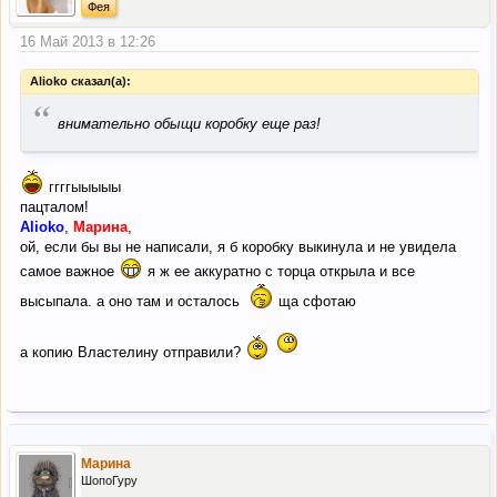
Фея
16 Май 2013 в 12:26
Alioko сказал(а):
“
внимательно обыщи коробку еще раз!
ггггыыыыы
пацталом!
Alioko
,
Марина
,
ой, если бы вы не написали, я б коробку выкинула и не увидела
самое важное
я ж ее аккуратно с торца открыла и все
высыпала. а оно там и осталось
ща сфотаю
а копию Властелину отправили?
Марина
ШопоГуру