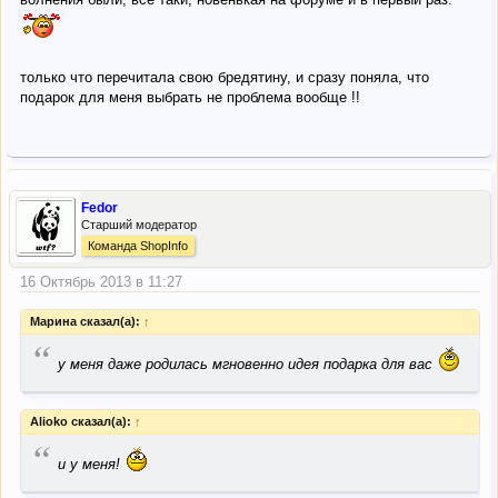
только что перечитала свою бредятину, и сразу поняла, что
подарок для меня выбрать не проблема вообще !!
Fedor
Старший модератор
Команда ShopInfo
16 Октябрь 2013 в 11:27
Марина сказал(а):
↑
“
у меня даже родилась мгновенно идея подарка для вас
Alioko сказал(а):
↑
“
и у меня!