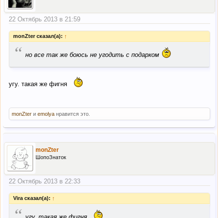
22 Октябрь 2013 в 21:59
monZter сказал(а):
↑
“
но все так же боюсь не угодить с подарком
угу. такая же фигня
monZter
и
emolya
нравится это.
monZter
ШопоЗнаток
22 Октябрь 2013 в 22:33
Vira сказал(а):
↑
“
угу. такая же фигня