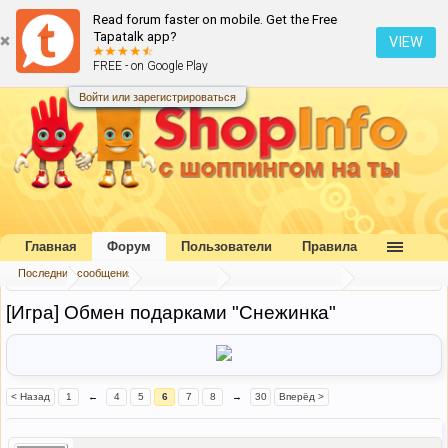
Read forum faster on mobile. Get the Free
Tapatalk app?
VIEW
FREE - on Google Play
Войти или зарегистрироваться
Главная
Форум
Пользователи
Правила
Последние сообщения
Главная
Форум
Наш форум
Конкурсы и игры
[Игра] Обмен подарками "Снежинка"
< Назад
1
←
4
5
6
7
8
→
30
Вперёд >