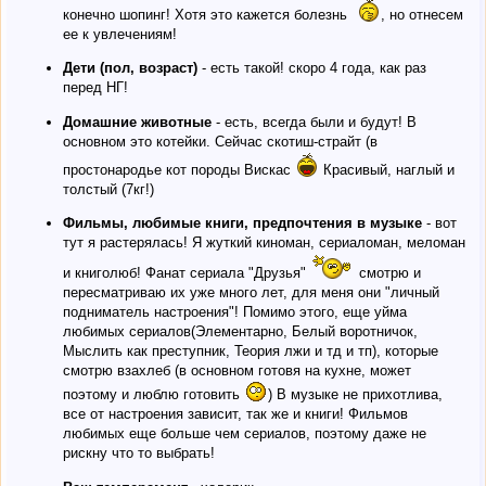
конечно шопинг! Хотя это кажется болезнь
, но отнесем
ее к увлечениям!
Дети (пол, возраст)
- есть такой! скоро 4 года, как раз
перед НГ!
Домашние животные
- есть, всегда были и будут! В
основном это котейки. Сейчас скотиш-страйт (в
простонародье кот породы Вискас
Красивый, наглый и
толстый (7кг!)
Фильмы, любимые книги, предпочтения в музыке
- вот
тут я растерялась! Я жуткий киноман, сериаломан, меломан
и книголюб! Фанат сериала "Друзья"
смотрю и
пересматриваю их уже много лет, для меня они "личный
подниматель настроения"! Помимо этого, еще уйма
любимых сериалов(Элементарно, Белый воротничок,
Мыслить как преступник, Теория лжи и тд и тп), которые
смотрю взахлеб (в основном готовя на кухне, может
поэтому и люблю готовить
) В музыке не прихотлива,
все от настроения зависит, так же и книги! Фильмов
любимых еще больше чем сериалов, поэтому даже не
рискну что то выбрать!