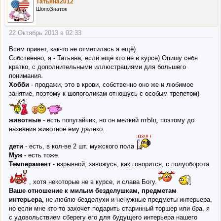
Татьяна2012
ШопоЗнаток
22 Октябрь 2013 в 02:33
Всем привет, как-то не отметилась я ещё)
Собственно, я - Татьяна, если ещё кто не в курсе) Опишу себя
кратко, с дополнительными иллюстрациями для большего
понимания.
Хобби
- продажи, это в крови, собственно оно же и любимое
занятие, поэтому к шопоголикам отношусь с особым трепетом)
животные
- есть попугайчик, но он мелкий птЫц, поэтому до
названия животное ему далеко.
дети
- есть, в кол-ве 2 шт. мужского пола
Муж
- есть тоже.
Темперамент
- взрывной, завожусь, как говорится, с полуоборота
, хотя некоторые не в курсе, и слава Богу.
Ваше отношение к милым безделушкам, предметам
интерьера,
не люблю безделухи и ненужные предметы интерьера,
но если мне кто-то захочет подарить старинный торшер или бра, я
с удовольствием сберегу его для будущего интерьера нашего