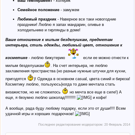
Ваш темперамент
- холерик
Семейное положение
- замужем
Любимый праздник
- Наверное все таки новогодние
праздники! Люблю я запах мандарин, оливье в
холодильнике и гирлянды в доме!
Ваше отношение к милым безделушкам, предметам
интерьера, стиль одежды, любимый цвет, отношение к
косметике
- люблю бижутерию
если ее можно отнести к
милым безделушкам
. На счет интерьера, не люблю
захламления пространства (но разные нужные штучки для кухни,
пригодятся
)! Одежда в основном casual, цвета синий и бирюза!
Косметику люблю, пользуюсь(когда то даже мечтала стать
визажистом, но не сложилось
но мечта все еще в силе!) А
еще, я безумно люблю шоколад!!!!!!!!!
и кофе!
А вообще, рада буду любому подарку, если это от души!!!! Всем
удачной игры и хороших подарочков!
Последнее редактирование модератором:
20 Февраль 2014