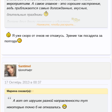
мероприятиям. А самое главное - это хорошее настроение,
ведь приближаются самые долгожданные, вкусные,
длительные праздники
Делаем друг другу приятное и удивляем
Нажмите, чтобы раскрыть...
Главное не дарить поношенных носков
А вот от игрушек
разной направленности тут некоторые точно б не
Я уже скоро от очков не откажусь. Зрение так посадила за
отказались
полгода
Santimel
ШопоНафт
17 Октябрь 2013 в 00:37
Марина сказал(а):
↑
“
А вот от игрушек разной направленности тут
некоторые точно б не отказались