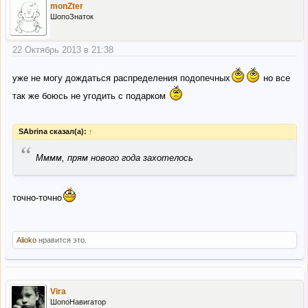
monZter
ШопоЗнаток
22 Октябрь 2013 в 21:38
уже не могу дождаться распределения подопечных
но все
так же боюсь не угодить с подарком
SAbrina сказал(а):
↑
“
Мммм, прям нового года захотелось
точно-точно
Alioko
нравится это.
Vira
ШопоНавигатор