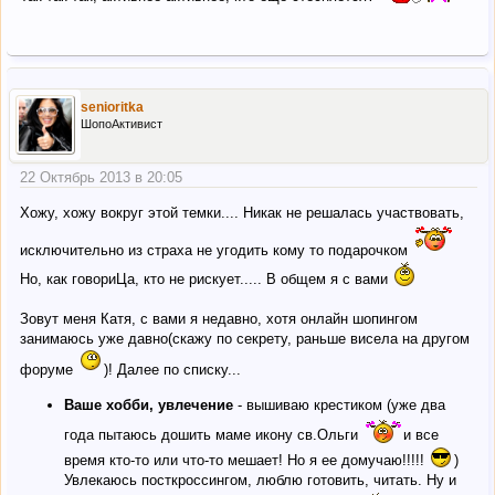
senioritka
ШопоАктивист
22 Октябрь 2013 в 20:05
Хожу, хожу вокруг этой темки.... Никак не решалась участвовать,
исключительно из страха не угодить кому то подарочком
Но, как говориЦа, кто не рискует..... В общем я с вами
Зовут меня Катя, с вами я недавно, хотя онлайн шопингом
занимаюсь уже давно(скажу по секрету, раньше висела на другом
форуме
)! Далее по списку...
Ваше хобби, увлечение
- вышиваю крестиком (уже два
года пытаюсь дошить маме икону св.Ольги
и все
время кто-то или что-то мешает! Но я ее домучаю!!!!!
)
Увлекаюсь посткроссингом, люблю готовить, читать. Ну и