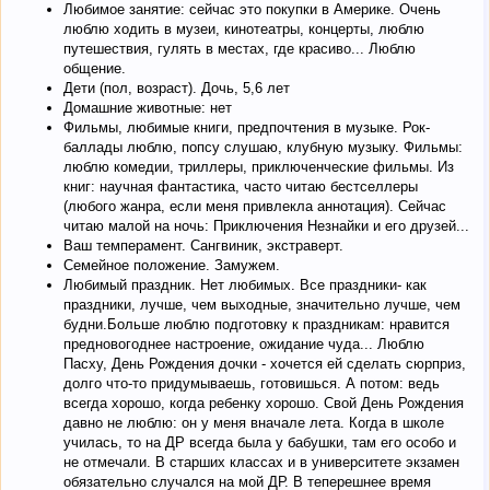
Любимое занятие: сейчас это покупки в Америке. Очень
люблю ходить в музеи, кинотеатры, концерты, люблю
путешествия, гулять в местах, где красиво... Люблю
общение.
Дети (пол, возраст). Дочь, 5,6 лет
Домашние животные: нет
Фильмы, любимые книги, предпочтения в музыке. Рок-
баллады люблю, попсу слушаю, клубную музыку. Фильмы:
люблю комедии, триллеры, приключенческие фильмы. Из
книг: научная фантастика, часто читаю бестселлеры
(любого жанра, если меня привлекла аннотация). Сейчас
читаю малой на ночь: Приключения Незнайки и его друзей...
Ваш темперамент. Сангвиник, экстраверт.
Семейное положение. Замужем.
Любимый праздник. Нет любимых. Все праздники- как
праздники, лучше, чем выходные, значительно лучше, чем
будни.Больше люблю подготовку к праздникам: нравится
предновогоднее настроение, ожидание чуда... Люблю
Пасху, День Рождения дочки - хочется ей сделать сюрприз,
долго что-то придумываешь, готовишься. А потом: ведь
всегда хорошо, когда ребенку хорошо. Свой День Рождения
давно не люблю: он у меня вначале лета. Когда в школе
училась, то на ДР всегда была у бабушки, там его особо и
не отмечали. В старших классах и в университете экзамен
обязательно случался на мой ДР. В теперешнее время