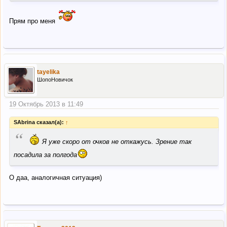
Прям про меня
tayelika
ШопоНовичок
19 Октябрь 2013 в 11:49
SAbrina сказал(а):
↑
“
Я уже скоро от очков не откажусь. Зрение так
посадила за полгода
О даа, аналогичная ситуация)