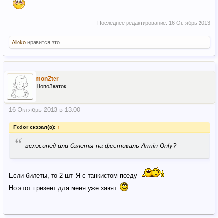
Последнее редактирование:
16 Октябрь 2013
Alioko
нравится это.
monZter
ШопоЗнаток
16 Октябрь 2013 в 13:00
Fedor сказал(а):
↑
“
велосипед или билеты на фестиваль Armin Only?
Если билеты, то 2 шт. Я с танкистом поеду
Но этот презент для меня уже занят