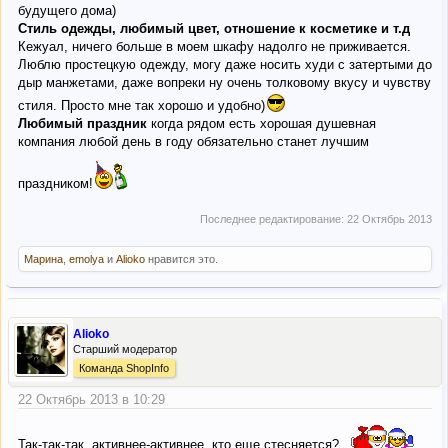
будущего дома)
Стиль одежды, любимый цвет, отношение к косметике и т.д
Кежуал, ничего больше в моем шкафу надолго не приживается.
Люблю простецкую одежду, могу даже носить худи с затертыми до
дыр манжетами, даже вопреки ну очень толковому вкусу и чувству
стиля. Просто мне так хорошо и удобно)
Любимый праздник
когда рядом есть хорошая душевная
компания любой день в году обязательно станет лучшим
праздником!
Последнее редактирование:
22 Октябрь 2013
Марина
,
emolya
и
Alioko
нравится это.
Alioko
Старший модератор
Команда ShopInfo
22 Октябрь 2013 в 10:29
Так-так-так, активнее-активнее, кто еще стесняется?