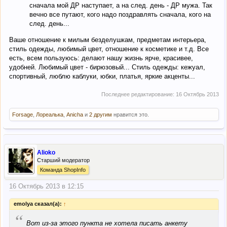
сначала мой ДР наступает, а на след. день - ДР мужа. Так
вечно все путают, кого надо поздравлять сначала, кого на
след. день...
Ваше отношение к милым безделушкам, предметам интерьера,
стиль одежды, любимый цвет, отношение к косметике и т.д. Все
есть, всем пользуюсь: делают нашу жизнь ярче, красивее,
удобней. Любимый цвет - бирюзовый... Стиль одежды: кежуал,
спортивный, люблю каблуки, юбки, платья, яркие акценты...
Последнее редактирование:
16 Октябрь 2013
Forsage
,
Лореалька
,
Anicha
и
2 другим
нравится это.
Alioko
Старший модератор
Команда ShopInfo
16 Октябрь 2013 в 12:15
emolya сказал(а):
↑
“
Вот из-за этого пункта не хотела писать анкету