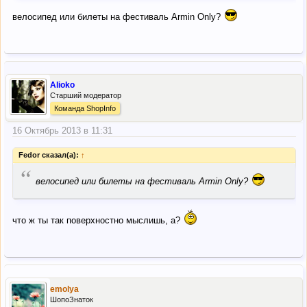
велосипед или билеты на фестиваль Armin Only?
Alioko
Старший модератор
Команда ShopInfo
16 Октябрь 2013 в 11:31
Fedor сказал(а):
↑
“
велосипед или билеты на фестиваль Armin Only?
что ж ты так поверхностно мыслишь, а?
emolya
ШопоЗнаток