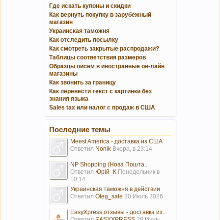
Где искать купоны и скидки
Как вернуть покупку в зарубежный
магазин
Украинская таможня
Как отследить посылку
Как смотреть закрытые распродажи?
Таблицы соответствия размеров
Образцы писем в иностранные он-лайн
магазины
Как звонить за границу
Как перевести текст с картинки без
знания языка
Sales tax или налог с продаж в США
Последние темы
Meest America - доставка из США
Ответил
Nonik
Вчера, в 23:14
NP Shopping (Нова Пошта...
Ответил
Юрій_К
Понедельник в
10:14
Украинская таможня в действии
Ответил
Oleg_sale
30 Июль 2026
EasyXpress отзывы - доставка из...
Ответил
EASYXPRESS
28 Июль