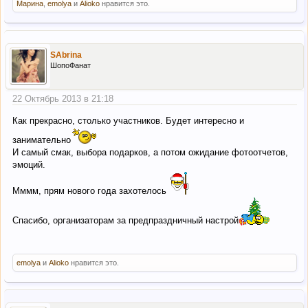
Марина
,
emolya
и
Alioko
нравится это.
SAbrina
ШопоФанат
22 Октябрь 2013 в 21:18
Как прекрасно, столько участников. Будет интересно и
занимательно
И самый смак, выбора подарков, а потом ожидание фотоотчетов,
эмоций.
Мммм, прям нового года захотелось
Спасибо, организаторам за предпраздничный настрой
emolya
и
Alioko
нравится это.