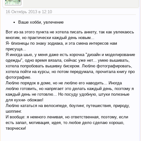
16 Октябрь 2013 в 12:10
Ваше хобби, увлечение
Вот из-за этого пункта не хотела писать анкету, так как увлекаюсь
многим, но практически каждый день новым...
Я- близнецы по знаку зодиака, и эта смена интересов нам
присуща...
Я иногда шью, у меня даже есть корочка "дизайн и моделирование
одежды", одно время вязала, сейчас уже нет... умею вышивать,
хотела попробовать вышивку бисером. Люблю фотографировать,
хотела пойти на курсы, но потом передумала, прочитала книгу про
фотографию.
Люблю порядок в доме, но не люблю его наводить... Иногда
люблю готовить, но напрягает это делать каждый день, поэтому я
каждый день не готовлю... Но посуду удобную, штуки полезные
для кухни- обожаю!
Люблю кататься на велосипеде, боулинг, путешествия, природу,
шоппинг.
И вообще: я немного ленивая, но ответственная, поэтому, если
есть запал, мотивация, идея, то любое дело сделаю хорошо,
творчески!