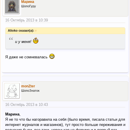
Марина
ШопоГуру
16 Октябрь 2013 в 10:39
Alioko сказал(а):
↑
“
и у меня!
Я даже не сомневалась
monZter
ШопоЗнаток
16 Октябрь 2013 в 10:43
Марина
,
Я не то что бы нагоравила на себя (было время, писала статьи для
интернет журналов и магазинов), тут просто больше переживания и
волнения были, все таки, новенькая на форуме и в первый раз.