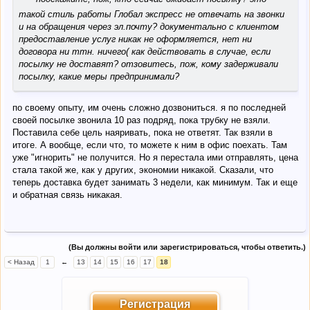
такой стиль работы Глобал экспресс не отвечать на звонки
и на обращения через эл.почту? документально с клиентом
предоставление услуг никак не оформляется, нет ни
договора ни ттн. ничего( как действовать в случае, если
посылку не доставят? отзовитесь, пож, кому задерживали
посылку, какие меры предпринимали?
по своему опыту, им очень сложно дозвониться. я по последней
своей посылке звонила 10 раз подряд, пока трубку не взяли.
Поставила себе цель наяривать, пока не ответят. Так взяли в
итоге. А вообще, если что, то можете к ним в офис поехать. Там
уже "игнорить" не получится. Но я перестала ими отправлять, цена
стала такой же, как у других, экономии никакой. Сказали, что
теперь доставка будет занимать 3 недели, как минимум. Так и еще
и обратная связь никакая.
(Вы должны войти или зарегистрироваться, чтобы ответить.)
< Назад
1
←
13
14
15
16
17
18
Регистрация