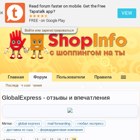
Read forum faster on mobile. Get the Free
Tapatalk app?
VIEW
FREE - on Google Play
Войти или зарегистрироваться
Главная
Форум
Пользователи
Правила
Последние сообщения
Форум
...
Форвардинговые компании
США
GlobalExpress - отзывы и впечатления
Метки:
global express
mail forwarding
глобал экспресс
доставка из сша
форвардинговая компания
< Назад
1
←
13
14
15
16
17
18