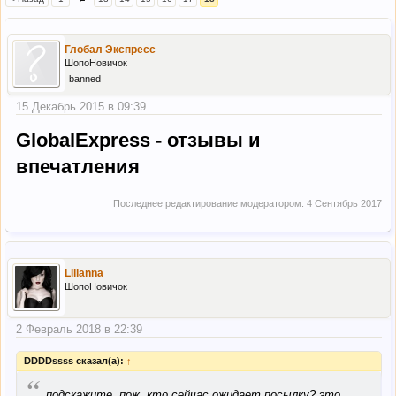
Глобал Экспресс
ШопоНовичок
banned
15 Декабрь 2015 в 09:39
GlobalExpress - отзывы и
впечатления
Последнее редактирование модератором:
4 Сентябрь 2017
Lilianna
ШопоНовичок
2 Февраль 2018 в 22:39
DDDDssss сказал(а):
↑
“
подскажите, пож, кто сейчас ожидает посылку? это