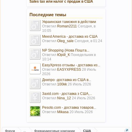
Sales tax или налог с продаж в США
Последние темы
Украинская таможня в действии
Ответил
Roman2211
Сегодня, в
10:05
Meest America - доставка из США
Ответил
Oleg_sale
Сегодня, в 01:24
NP Shopping (Нова Пошта...
Ответил
Юрій_К
Понедельник в
10:14
EasyXpress отзывы - доставка из...
Ответил
EASYXPRESS
28 Июль
2026
Днипро -доставка из США в...
Ответил
100kk
26 Июль 2026
3axid.com - доставка з США,...
Ответил
Nina_12
24 Июль 2026
Pesoto.com - доставка товаров...
Ответил
Mikasa
20 Июль 2026
Форум
...
Форвардинговые компании
США